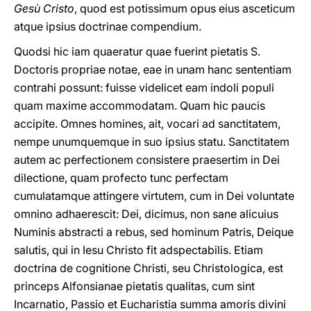
Gesù Cristo
, quod est potissimum opus eius asceticum
atque ipsius doctrinae compendium.
Quodsi hic iam quaeratur quae fuerint pietatis S.
Doctoris propriae notae, eae in unam hanc sententiam
contrahi possunt: fuisse videlicet eam indoli populi
quam maxime accommodatam. Quam hic paucis
accipite. Omnes homines, ait, vocari ad sanctitatem,
nempe unumquemque in suo ipsius statu. Sanctitatem
autem ac perfectionem consistere praesertim in Dei
dilectione, quam profecto tunc perfectam
cumulatamque attingere virtutem, cum in Dei voluntate
omnino adhaerescit: Dei, dicimus, non sane alicuius
Numinis abstracti a rebus, sed hominum Patris, Deique
salutis, qui in Iesu Christo fit adspectabilis. Etiam
doctrina de cognitione Christi, seu Christologica, est
princeps Alfonsianae pietatis qualitas, cum sint
Incarnatio, Passio et Eucharistia summa amoris divini