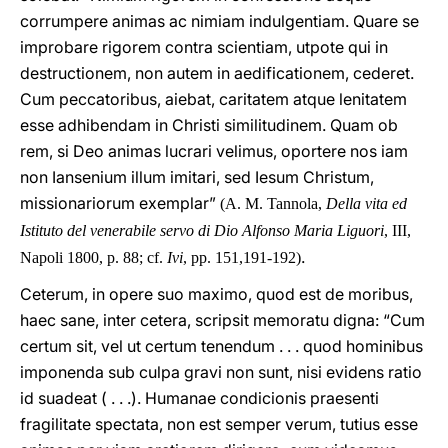
corrumpere animas ac nimiam indulgentiam. Quare se
improbare rigorem contra scientiam, utpote qui in
destructionem, non autem in aedificationem, cederet.
Cum peccatoribus, aiebat, caritatem atque lenitatem
esse adhibendam in Christi similitudinem. Quam ob
rem, si Deo animas lucrari velimus, oportere nos iam
non Iansenium illum imitari, sed Iesum Christum,
missionariorum exemplar”
(A. M. Tannola,
Della vita ed
Istituto del venerabile servo di Dio Alfonso Maria Liguori
, III,
.
Napoli 1800, p. 88; cf.
Ivi
, pp. 151,191-192)
Ceterum, in opere suo maximo, quod est de moribus,
haec sane, inter cetera, scripsit memoratu digna: “Cum
certum sit, vel ut certum tenendum . . . quod hominibus
imponenda sub culpa gravi non sunt, nisi evidens ratio
id suadeat ( . . .). Humanae condicionis praesenti
fragilitate spectata, non est semper verum, tutius esse