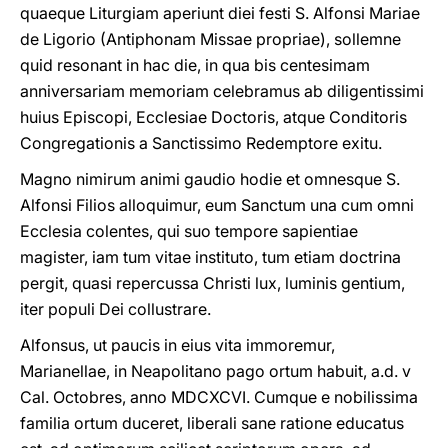
quaeque Liturgiam aperiunt diei festi S. Alfonsi Mariae
de Ligorio (Antiphonam Missae propriae), sollemne
quid resonant in hac die, in qua bis centesimam
anniversariam memoriam celebramus ab diligentissimi
huius Episcopi, Ecclesiae Doctoris, atque Conditoris
Congregationis a Sanctissimo Redemptore exitu.
Magno nimirum animi gaudio hodie et omnesque S.
Alfonsi Filios alloquimur, eum Sanctum una cum omni
Ecclesia colentes, qui suo tempore sapientiae
magister, iam tum vitae instituto, tum etiam doctrina
pergit, quasi repercussa Christi lux, luminis gentium,
iter populi Dei collustrare.
Alfonsus, ut paucis in eius vita immoremur,
Marianellae, in Neapolitano pago ortum habuit, a.d. v
Cal. Octobres, anno MDCXCVI. Cumque e nobilissima
familia ortum duceret, liberali sane ratione educatus