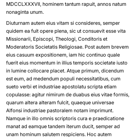
MDCCLXXXVII, hominem tantum rapuit, annos natum
nonaginta unum.
Diuturnam autem eius vitam si consideres, semper
quidem ea fuit opere plena, sic ut consuevit esse vita
Missionarii, Episcopi, Theologi, Conditoris et
Moderatoris Societatis Religiosae. Post autem brevem
eius casuum expositionem, iam hic continuo quale
fuerit eius momentum in illius temporis societate iusto
in lumine collocare placet. Atque primum, dicendum
est eum, ad medendum populi necessitatibus, cum
sueto verbi et industriae apostolatu scripta etiam
copulasse: agitur nimirum de duabus eius vitae formis,
quarum altera alteram fulcit, quaeque universae
Alfonsi industriae pastoralem notam imprimunt.
Namque in illo omnis scriptoris cura e praedicatione
manat ad eamque tandem iterum ducit, semper ad
unam hominum salutem respiciens. Hoc autem