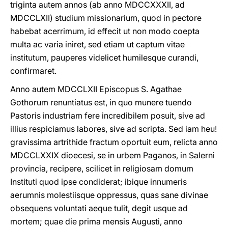
triginta autem annos (ab anno MDCCXXXII, ad
MDCCLXII) studium missionarium, quod in pectore
habebat acerrimum, id effecit ut non modo coepta
multa ac varia iniret, sed etiam ut captum vitae
institutum, pauperes videlicet humilesque curandi,
confirmaret.
Anno autem MDCCLXII Episcopus S. Agathae
Gothorum renuntiatus est, in quo munere tuendo
Pastoris industriam fere incredibilem posuit, sive ad
illius respiciamus labores, sive ad scripta. Sed iam heu!
gravissima artrithide fractum oportuit eum, relicta anno
MDCCLXXIX dioecesi, se in urbem Paganos, in Salerni
provincia, recipere, scilicet in religiosam domum
Instituti quod ipse condiderat; ibique innumeris
aerumnis molestiisque oppressus, quas sane divinae
obsequens voluntati aeque tulit, degit usque ad
mortem; quae die prima mensis Augusti, anno