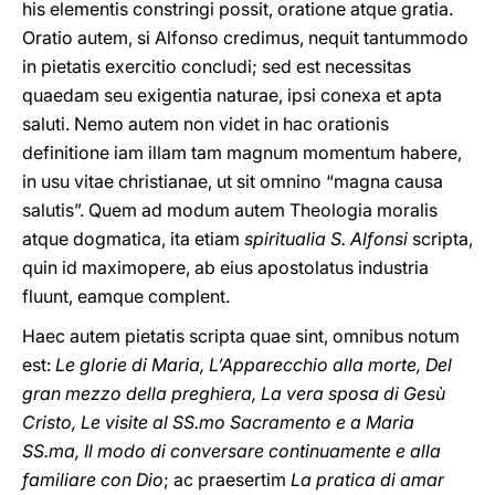
his elementis constringi possit, oratione atque gratia.
Oratio autem, si Alfonso credimus, nequit tantummodo
in pietatis exercitio concludi; sed est necessitas
quaedam seu exigentia naturae, ipsi conexa et apta
saluti. Nemo autem non videt in hac orationis
definitione iam illam tam magnum momentum habere,
in usu vitae christianae, ut sit omnino “magna causa
salutis”. Quem ad modum autem Theologia moralis
atque dogmatica, ita etiam
spiritualia S. Alfonsi
scripta,
quin id maximopere, ab eius apostolatus industria
fluunt, eamque complent.
Haec autem pietatis scripta quae sint, omnibus notum
est:
Le glorie di Maria, L’Apparecchio alla morte, Del
gran mezzo della preghiera, La vera sposa di Gesù
Cristo, Le visite al SS.mo Sacramento e a Maria
SS.ma, Il modo di conversare continuamente e alla
familiare con Dio
; ac praesertim
La pratica di amar