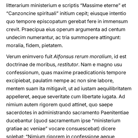
litterarium ministerium e scriptis “Massime eterne” et
“Canzoncine spirituali” initium cepit; eiusque intentio
quo tempore episcopatum gerebat fere in immensum
crevit. Praecipua eius operum argumenta ad centum
undecim numerantur, ac tria summopere attingunt:
moralia, fidem, pietatem.
Verum enimvero fuit
Alfonsus rerum moralium
, id est
doctrinae de moribus,
restitutor
. Nam e magno usu
confessionum, quas maxime praedicationis tempore
excipiebat, paulatim nempe ac non sine labore,
mentem suam ita mitigavit, ut ad iustam aequilibritatem
appelleret, aeque severitate cum libertate iugata. Ad
nimium autem rigorem quod attinet, quo saepe
sacerdotes in administrando sacramento Paenitentiae
ducebantur (quod sacramentum ipse “ministerium
gratiae ac veniae” vocare consuescebat) dicere
solebat: “Nimium rigorem in confessione aeque