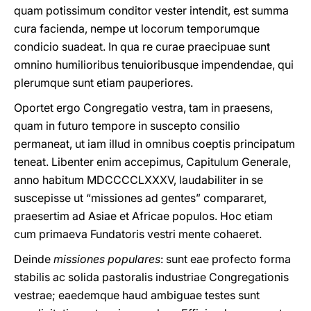
quam potissimum conditor vester intendit, est summa
cura facienda, nempe ut locorum temporumque
condicio suadeat. In qua re curae praecipuae sunt
omnino humilioribus tenuioribusque impendendae, qui
plerumque sunt etiam pauperiores.
Oportet ergo Congregatio vestra, tam in praesens,
quam in futuro tempore in suscepto consilio
permaneat, ut iam illud in omnibus coeptis principatum
teneat. Libenter enim accepimus, Capitulum Generale,
anno habitum MDCCCCLXXXV, laudabiliter in se
suscepisse ut “missiones ad gentes” compararet,
praesertim ad Asiae et Africae populos. Hoc etiam
cum primaeva Fundatoris vestri mente cohaeret.
Deinde
missiones populares
: sunt eae profecto forma
stabilis ac solida pastoralis industriae Congregationis
vestrae; eaedemque haud ambiguae testes sunt