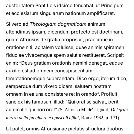
auctoritatem Pontificis idcirco tenuabat, ut Principum
et ecclesiarum singularum nationum amplificaret.
Si vero ad
Theologiam dogmaticam
animum
attendimus ipsam, dicendum profecto est doctrinam,
quam Alfonsus de gratia proposuit, praecipue in
oratione niti; ac talem voluisse, quae animis spiramen
fiduciae vivacemque spem salutis restitueret. Scripsit
enim: “Deus gratiam orationis nemini denegat, eaque
auxilio est ad omnem concupiscentiam
temptationemque superandam. Dico ergo, iterum dico,
semperque dum vixero dicam: salutem nostram
omnem in ea una consistere re: in orando”. Profluit
sane ex his famosum illud: “Qui orat se salvat, perit
autem ille qui non orat”
(S. Alfonso M. de' Liguori,
Del gran
.
mezzo della preghiera e opuscoli affini
, Roma 1962, p. 171)
Ut patet, omnis Alfonsianae pietatis structura duobus