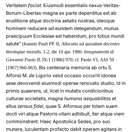
Veritatem
faciat
. Eiusmodi essentialis nexus-Veritas-
Bonum-Libertas-magna ex parte deperditus est ab
eruditione atque doctrina aetatis nostrae, ideoque
hominem reducere ad eundem detegendum, munus
praecipuum Ecclesiae est habendum, pro totius mundi
salute”
(Ioannis Pauli PP. II,
Allocutio ad quosdam docentes
theologiae moralis
, 1-2, die 10 apr. 1986:
Insegnamenti di
Giovanni Paolo II
, IX/1 [1986] 970; cf. Paolo VI,
AAS
59
. Bis centenaria memoria ab ortu S.
[1967] 960-963)
Alfonsi M. de Ligorio velut occasio occurrit idonea
sese devovendi eiusmodi operae renovato studio, id in
primis quaerens, ut, licet in mutatis condicionibus
culturae societatis, magna
humana aequabilitas
et
altus
sensus fidei
, quae S. Alfonsus per totam suam
docti viri atque Pastoris vitam adhibuit, iter atque viam
commonstrent. Haec Apostolica Sedes, pro suo
munere, luculentam profecto dabit operam agitans in