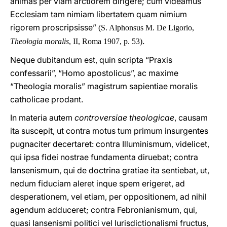
animas per viam arctiorem dirigere; cum videamus
Ecclesiam tam nimiam libertatem quam nimium
rigorem proscripsisse”
(S. Alphonsus M. De Ligorio,
.
Theologia moralis
, II, Roma 1907, p. 53)
Neque dubitandum est, quin scripta “Praxis
confessarii”, “Homo apostolicus”, ac maxime
“Theologia moralis” magistrum sapientiae moralis
catholicae prodant.
In materia autem
controversiae theologicae
, causam
ita suscepit, ut contra motus tum primum insurgentes
pugnaciter decertaret: contra Illuminismum, videlicet,
qui ipsa fidei nostrae fundamenta diruebat; contra
Iansenismum, qui de doctrina gratiae ita sentiebat, ut,
nedum fiduciam aleret inque spem erigeret, ad
desperationem, vel etiam, per oppositionem, ad nihil
agendum adduceret; contra Febronianismum, qui,
quasi Iansenismi politici vel Iurisdictionalismi fructus,