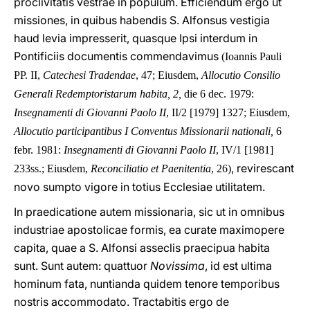
proclivitatis vestrae in populum. Efficiendum ergo ut
missiones, in quibus habendis S. Alfonsus vestigia
haud levia impresserit, quasque Ipsi interdum in
Pontificiis documentis commendavimus
(Ioannis Pauli
PP. II,
Catechesi Tradendae
, 47; Eiusdem,
Allocutio Consilio
Generali Redemptoristarum habita, 2,
die 6 dec. 1979:
Insegnamenti di Giovanni Paolo II
, II/2 [1979] 1327; Eiusdem,
Allocutio participantibus I Conventus Missionarii nationali,
6
febr. 1981:
Insegnamenti di Giovanni Paolo II
, IV/1 [1981]
, revirescant
233ss.; Eiusdem,
Reconciliatio et Paenitentia
, 26)
novo sumpto vigore in totius Ecclesiae utilitatem.
In praedicatione autem missionaria, sic ut in omnibus
industriae apostolicae formis, ea curate maximopere
capita, quae a S. Alfonsi asseclis praecipua habita
sunt. Sunt autem: quattuor
Novissima
, id est ultima
hominum fata, nuntianda quidem tenore temporibus
nostris accommodato. Tractabitis ergo de