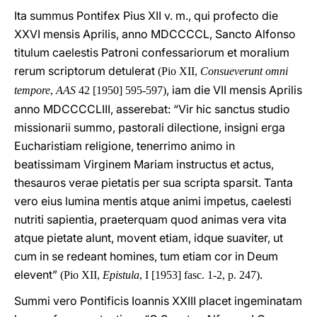
Ita summus Pontifex Pius XII v. m., qui profecto die
XXVI mensis Aprilis, anno MDCCCCL, Sancto Alfonso
titulum caelestis Patroni confessariorum et moralium
rerum scriptorum detulerat
(Pio XII,
Consueverunt omni
, iam die VII mensis Aprilis
tempore
,
AAS
42 [1950] 595-597)
anno MDCCCCLIII, asserebat: “Vir hic sanctus studio
missionarii summo, pastorali dilectione, insigni erga
Eucharistiam religione, tenerrimo animo in
beatissimam Virginem Mariam instructus et actus,
thesauros verae pietatis per sua scripta sparsit. Tanta
vero eius lumina mentis atque animi impetus, caelesti
nutriti sapientia, praeterquam quod animas vera vita
atque pietate alunt, movent etiam, idque suaviter, ut
cum in se redeant homines, tum etiam cor in Deum
elevent”
.
(Pio XII,
Epistula
, I [1953] fasc. 1-2, p. 247)
Summi vero Pontificis Ioannis XXIII placet ingeminatam