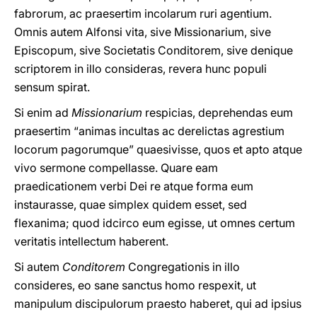
fabrorum, ac praesertim incolarum ruri agentium.
Omnis autem Alfonsi vita, sive Missionarium, sive
Episcopum, sive Societatis Conditorem, sive denique
scriptorem in illo consideras, revera hunc populi
sensum spirat.
Si enim ad
Missionarium
respicias, deprehendas eum
praesertim “animas incultas ac derelictas agrestium
locorum pagorumque” quaesivisse, quos et apto atque
vivo sermone compellasse. Quare eam
praedicationem verbi Dei re atque forma eum
instaurasse, quae simplex quidem esset, sed
flexanima; quod idcirco eum egisse, ut omnes certum
veritatis intellectum haberent.
Si autem
Conditorem
Congregationis in illo
consideres, eo sane sanctus homo respexit, ut
manipulum discipulorum praesto haberet, qui ad ipsius