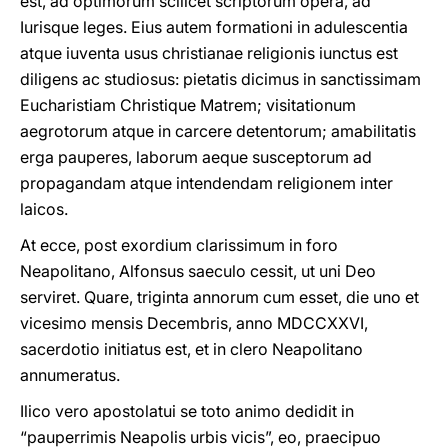
est, ad optimorum scilicet scriptorum opera, ad
Iurisque leges. Eius autem formationi in adulescentia
atque iuventa usus christianae religionis iunctus est
diligens ac studiosus: pietatis dicimus in sanctissimam
Eucharistiam Christique Matrem; visitationum
aegrotorum atque in carcere detentorum; amabilitatis
erga pauperes, laborum aeque susceptorum ad
propagandam atque intendendam religionem inter
laicos.
At ecce, post exordium clarissimum in foro
Neapolitano, Alfonsus saeculo cessit, ut uni Deo
serviret. Quare, triginta annorum cum esset, die uno et
vicesimo mensis Decembris, anno MDCCXXVI,
sacerdotio initiatus est, et in clero Neapolitano
annumeratus.
Ilico vero apostolatui se toto animo dedidit in
“pauperrimis Neapolis urbis vicis”, eo, praecipuo