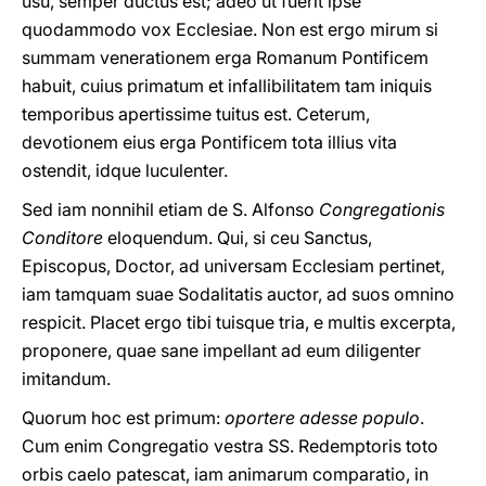
usu, semper ductus est; adeo ut fuerit ipse
quodammodo vox Ecclesiae. Non est ergo mirum si
summam venerationem erga Romanum Pontificem
habuit, cuius primatum et infallibilitatem tam iniquis
temporibus apertissime tuitus est. Ceterum,
devotionem eius erga Pontificem tota illius vita
ostendit, idque luculenter.
Sed iam nonnihil etiam de S. Alfonso
Congregationis
Conditore
eloquendum. Qui, si ceu Sanctus,
Episcopus, Doctor, ad universam Ecclesiam pertinet,
iam tamquam suae Sodalitatis auctor, ad suos omnino
respicit. Placet ergo tibi tuisque tria, e multis excerpta,
proponere, quae sane impellant ad eum diligenter
imitandum.
Quorum hoc est primum:
oportere adesse populo
.
Cum enim Congregatio vestra SS. Redemptoris toto
orbis caelo patescat, iam animarum comparatio, in