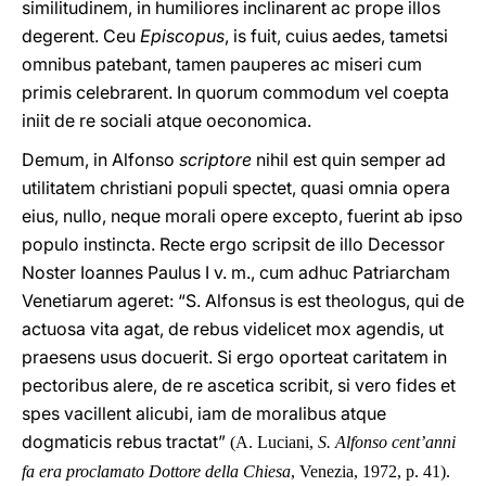
similitudinem, in humiliores inclinarent ac prope illos
degerent. Ceu
Episcopus
, is fuit, cuius aedes, tametsi
omnibus patebant, tamen pauperes ac miseri cum
primis celebrarent. In quorum commodum vel coepta
iniit de re sociali atque oeconomica.
Demum, in Alfonso
scriptore
nihil est quin semper ad
utilitatem christiani populi spectet, quasi omnia opera
eius, nullo, neque morali opere excepto, fuerint ab ipso
populo instincta. Recte ergo scripsit de illo Decessor
Noster Ioannes Paulus I v. m., cum adhuc Patriarcham
Venetiarum ageret: “S. Alfonsus is est theologus, qui de
actuosa vita agat, de rebus videlicet mox agendis, ut
praesens usus docuerit. Si ergo oporteat caritatem in
pectoribus alere, de re ascetica scribit, si vero fides et
spes vacillent alicubi, iam de moralibus atque
dogmaticis rebus tractat”
(A. Luciani,
S. Alfonso cent’anni
fa era proclamato Dottore della Chiesa
, Venezia, 1972, p. 41).