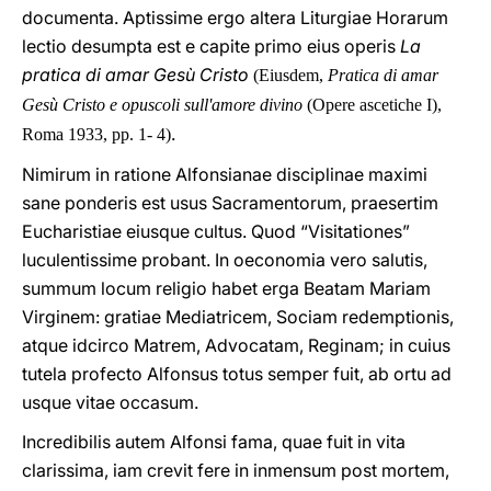
documenta. Aptissime ergo altera Liturgiae Horarum
lectio desumpta est e capite primo eius operis
La
pratica di amar Gesù Cristo
(Eiusdem,
Pratica di amar
Gesù Cristo e opuscoli sull'amore divino
(Opere ascetiche I),
.
Roma 1933, pp. 1- 4)
Nimirum in ratione Alfonsianae disciplinae maximi
sane ponderis est usus Sacramentorum, praesertim
Eucharistiae eiusque cultus. Quod “Visitationes”
luculentissime probant. In oeconomia vero salutis,
summum locum religio habet erga Beatam Mariam
Virginem: gratiae Mediatricem, Sociam redemptionis,
atque idcirco Matrem, Advocatam, Reginam; in cuius
tutela profecto Alfonsus totus semper fuit, ab ortu ad
usque vitae occasum.
Incredibilis autem Alfonsi fama, quae fuit in vita
clarissima, iam crevit fere in inmensum post mortem,