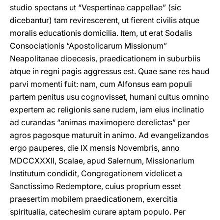
studio spectans ut “Vespertinae cappellae” (sic
dicebantur) tam revirescerent, ut fierent civilis atque
moralis educationis domicilia. Item, ut erat Sodalis
Consociationis “Apostolicarum Missionum”
Neapolitanae dioecesis, praedicationem in suburbiis
atque in regni pagis aggressus est. Quae sane res haud
parvi momenti fuit: nam, cum Alfonsus eam populi
partem penitus usu cognovisset, humani cultus omnino
expertem ac religionis sane rudem, iam eius inclinatio
ad curandas “animas maximopere derelictas” per
agros pagosque maturuit in animo. Ad evangelizandos
ergo pauperes, die IX mensis Novembris, anno
MDCCXXXII, Scalae, apud Salernum, Missionarium
Institutum condidit, Congregationem videlicet a
Sanctissimo Redemptore, cuius proprium esset
praesertim mobilem praedicationem, exercitia
spiritualia, catechesim curare aptam populo. Per