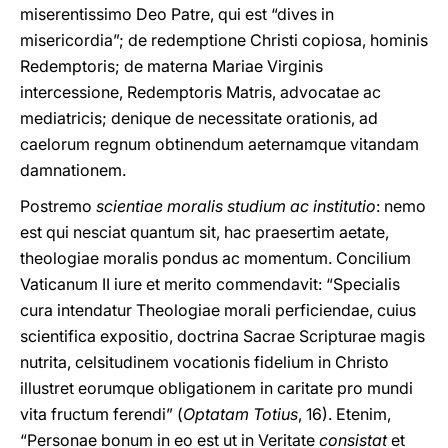
miserentissimo Deo Patre, qui est “dives in
misericordia”; de redemptione Christi copiosa, hominis
Redemptoris; de materna Mariae Virginis
intercessione, Redemptoris Matris, advocatae ac
mediatricis; denique de necessitate orationis, ad
caelorum regnum obtinendum aeternamque vitandam
damnationem.
Postremo
scientiae moralis studium ac institutio
: nemo
est qui nesciat quantum sit, hac praesertim aetate,
theologiae moralis pondus ac momentum. Concilium
Vaticanum II iure et merito commendavit: “Specialis
cura intendatur Theologiae morali perficiendae, cuius
scientifica expositio, doctrina Sacrae Scripturae magis
nutrita, celsitudinem vocationis fidelium in Christo
illustret eorumque obligationem in caritate pro mundi
vita fructum ferendi” (
Optatam Totius
, 16). Etenim,
“Personae bonum in eo est ut in Veritate
consistat
et