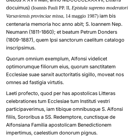
docuimus)
(Ioannis Pauli PP. II,
Epistula supremo moderatori
iam bis
Varsaviensis provinciae missa
, 14 maggio 1987)
centenaria memoria hoc anno abit; S. Ioannem Nep.
Neumann (1811-1860); et beatum Petrum Donders
(1809-1887), quem Ipsi sanctorum caelitum catalogo
inscripsimus.
Quorum omnium exemplum, Alfonsi videlicet
optimorumque filiorum eius, quorum sanctitatem
Ecclesiae suae sanxit auctoritatis sigillo, moveat nos
omnes ad fastigia virtutis.
Laeti profecto, quod per has apostolicas Litteras
celebrationes tum Ecclesiae tum Instituti vestri
participaverimus, iam tibique omnibusque S. Alfonsi
filiis, Sororibus a SS. Redemptore, cunctisque de
Alfonsiana Familia apostolicam Benedictionem
impertimus, caelestium donorum pignus.