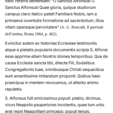
hanc referre sententiam: “O Sanctus Alfonsus! O
Sanctus Alfonsus! Quae gloria, quique studiorum
campus clero Italico patet! Familiare Nobis, iam a
primaeva iuventutis formatione ad sacerdotium, illius
vitam operaque pervolutare”
(A. G. Roncalli,
Il giornale
.
dell’anima
, Roma 1964, p. 462)
Evincitur autem ex historiae Ecclesiae testimoniis
atque e pietatis popularis documentis scripta S. Alfonsi
esse apprime etiam Nostris idonea temporibus. Qua de
causa Ecclesia sancta tibi, dilecte Fili, Sodalibus
Congregationis tuae, omnibusque Christi sequacibus
eum amantissime imitandum proponit. Quibus haec
praecipua in mentem revocamus, ut attento animo
reputetis.
S. Alfonsus fuit
amicissimus populi
: plebis, dicimus,
vicos Neapolis pauperiores incolentis, quae tum urbs
erat regni Neapolitani princeps; populi tenuis,