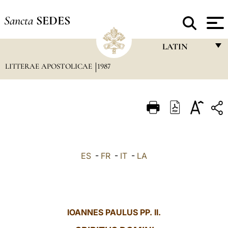
Sancta
SEDES
LATIN
LITTERAE APOSTOLICAE
1987
FRANÇAIS
ENGLISH
ITALIANO
PORTUGUÊS
ESPAÑOL
ES
-
FR
-
IT
-
LA
DEUTSCH
POLSKI
العربيّة
IOANNES PAULUS PP. II.
中文