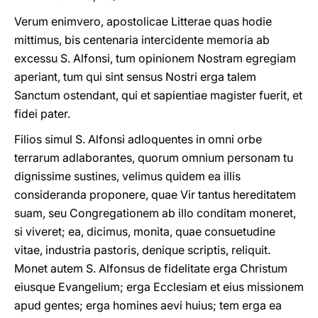
Verum enimvero, apostolicae Litterae quas hodie
mittimus, bis centenaria intercidente memoria ab
excessu S. Alfonsi, tum opinionem Nostram egregiam
aperiant, tum qui sint sensus Nostri erga talem
Sanctum ostendant, qui et sapientiae magister fuerit, et
fidei pater.
Filios simul S. Alfonsi adloquentes in omni orbe
terrarum adlaborantes, quorum omnium personam tu
dignissime sustines, velimus quidem ea illis
consideranda proponere, quae Vir tantus hereditatem
suam, seu Congregationem ab illo conditam moneret,
si viveret; ea, dicimus, monita, quae consuetudine
vitae, industria pastoris, denique scriptis, reliquit.
Monet autem S. Alfonsus de fidelitate erga Christum
eiusque Evangelium; erga Ecclesiam et eius missionem
apud gentes; erga homines aevi huius; tem erga ea