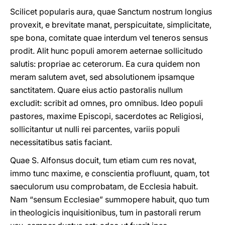
Scilicet popularis aura, quae Sanctum nostrum longius
provexit, e brevitate manat, perspicuitate, simplicitate,
spe bona, comitate quae interdum vel teneros sensus
prodit. Alit hunc populi amorem aeternae sollicitudo
salutis: propriae ac ceterorum. Ea cura quidem non
meram salutem avet, sed absolutionem ipsamque
sanctitatem. Quare eius actio pastoralis nullum
excludit: scribit ad omnes, pro omnibus. Ideo populi
pastores, maxime Episcopi, sacerdotes ac Religiosi,
sollicitantur ut nulli rei parcentes, variis populi
necessitatibus satis faciant.
Quae S. Alfonsus docuit, tum etiam cum res novat,
immo tunc maxime, e conscientia profluunt, quam, tot
saeculorum usu comprobatam, de Ecclesia habuit.
Nam “sensum Ecclesiae” summopere habuit, quo tum
in theologicis inquisitionibus, tum in pastorali rerum