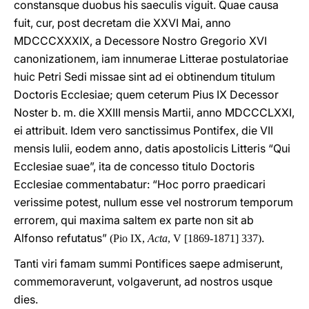
constansque duobus his saeculis viguit. Quae causa
fuit, cur, post decretam die XXVI Mai, anno
MDCCCXXXIX, a Decessore Nostro Gregorio XVI
canonizationem, iam innumerae Litterae postulatoriae
huic Petri Sedi missae sint ad ei obtinendum titulum
Doctoris Ecclesiae; quem ceterum Pius IX Decessor
Noster b. m. die XXIII mensis Martii, anno MDCCCLXXI,
ei attribuit. Idem vero sanctissimus Pontifex, die VII
mensis Iulii, eodem anno, datis apostolicis Litteris “Qui
Ecclesiae suae”, ita de concesso titulo Doctoris
Ecclesiae commentabatur: “Hoc porro praedicari
verissime potest, nullum esse vel nostrorum temporum
errorem, qui maxima saltem ex parte non sit ab
Alfonso refutatus”
.
(Pio IX,
Acta
, V [1869-1871] 337)
Tanti viri famam summi Pontifices saepe admiserunt,
commemoraverunt, volgaverunt, ad nostros usque
dies.