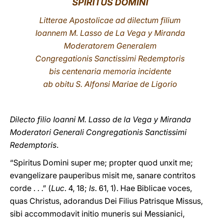
SPIRITUS DOMINI
LATINE
Litterae Apostolicae ad dilectum filium
Ioannem M. Lasso de La Vega y Miranda
Moderatorem Generalem
Congregationis Sanctissimi Redemptoris
bis centenaria memoria incidente
ab obitu S. Alfonsi Mariae de Ligorio
Dilecto filio Ioanni M. Lasso de la Vega y Miranda
Moderatori Generali Congregationis Sanctissimi
Redemptoris
.
“Spiritus Domini super me; propter quod unxit me;
evangelizare pauperibus misit me, sanare contritos
corde . . .” (
Luc
. 4, 18;
Is
. 61, 1). Hae Biblicae voces,
quas Christus, adorandus Dei Filius Patrisque Missus,
sibi accommodavit initio muneris sui Messianici,