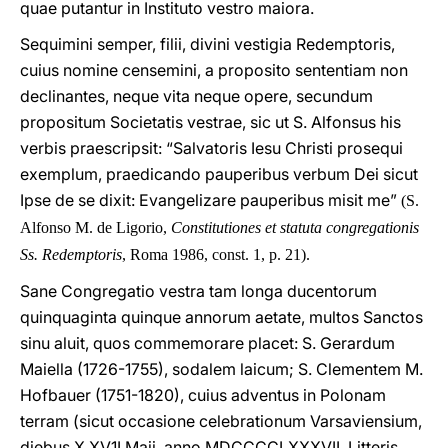
quae putantur in Instituto vestro maiora.
Sequimini semper, filii, divini vestigia Redemptoris,
cuius nomine censemini, a proposito sententiam non
declinantes, neque vita neque opere, secundum
propositum Societatis vestrae, sic ut S. Alfonsus his
verbis praescripsit: “Salvatoris Iesu Christi prosequi
exemplum, praedicando pauperibus verbum Dei sicut
Ipse de se dixit: Evangelizare pauperibus misit me”
(S.
Alfonso M. de Ligorio,
Constitutiones et statuta congregationis
Ss. Redemptoris
, Roma 1986, const. 1, p. 21).
Sane Congregatio vestra tam longa ducentorum
quinquaginta quinque annorum aetate, multos Sanctos
sinu aluit, quos commemorare placet: S. Gerardum
Maiella (1726-1755), sodalem laicum; S. Clementem M.
Hofbauer (1751-1820), cuius adventus in Polonam
terram (sicut occasione celebrationum Varsaviensium,
diebus X XV1I Maii, anno MDCCCCLXXXVII, Litteris