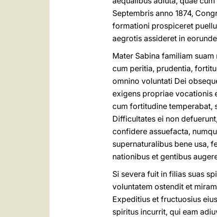
aequalibus adiuta, quae cum e
Septembris anno 1874, Congr
formationi prospiceret puellu
aegrotis assideret in eorunde
Mater Sabina familiam suam r
cum peritia, prudentia, forti
omnino voluntati Dei obsequent
exigens propriae vocationis
cum fortitudine temperabat, 
Difficultates ei non defuerunt,
confidere assuefacta, numqua
supernaturalibus bene usa, fel
nationibus et gentibus augere
Si severa fuit in filias suas s
voluntatem ostendit et miram 
Expeditius et fructuosius ei
spiritus incurrit, qui eam ad