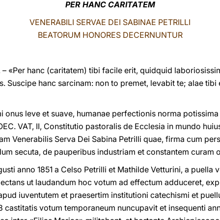
PER HANC CARITATEM
VENERABILI SERVAE DEI SABINAE PETRILLI
BEATORUM HONORES DECERNUNTUR
«Per hanc (caritatem) tibi facile erit, quidquid laboriosissi
s. Suscipe hanc sarcinam: non to premet, levabit te; alae ti
i onus leve et suave, humanae perfectionis norma potissima
EC. VAT, II, Constitutio pastoralis de Ecclesia in mundo hui
am Venerabilis Serva Dei Sabina Petrilli quae, firma cum per
mplum secuta, de pauperibus industriam et constantem curam o
sti anno 1851 a Celso Petrilli et Mathilde Vetturini, a puell
ectans ut laudandum hoc votum ad effectum adduceret, exple
apud iuventutem et praesertim institutioni catechismi et puell
8 castitatis votum temporaneum nuncupavit et insequenti an