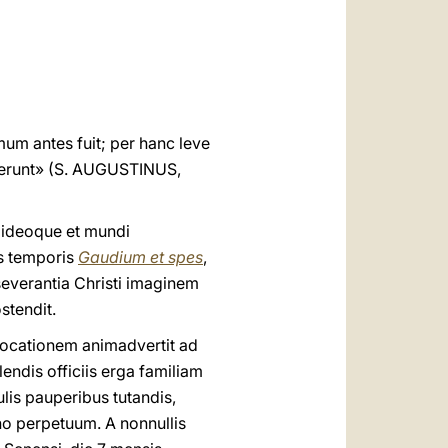
العربيّة
中文
LATINE
mum antes fuit; per hanc leve
bi erunt» (S. AUGUSTINUS,
 ideoque et mundi
us temporis
Gaudium et spes
,
severantia Christi imaginem
stendit.
a vocationem animadvertit ad
ndis officiis erga familiam
ulis pauperibus tutandis,
no perpetuum. A nonnullis