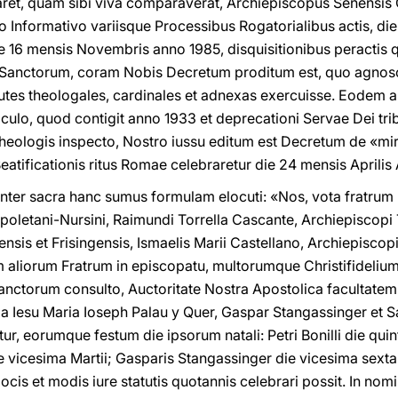
ret, quam sibi viva comparaverat, Archiepiscopus Senensis 
o Informativo variisque Processibus Rogatorialibus actis, di
e 16 mensis Novembris anno 1985, disquisitionibus peractis q
Sanctorum, coram Nobis Decretum proditum est, quo agnosc
tutes theologales, cardinales et adnexas exercuisse. Eodem
raculo, quod contigit anno 1933 et deprecationi Servae Dei t
 theologis inspecto, Nostro iussu editum est Decretum de «mi
atificationis ritus Romae celebraretur die 24 mensis Aprilis
 inter sacra hanc sumus formulam elocuti: «Nos, vota fratrum
oletani-Nursini, Raimundi Torrella Cascante, Archiepiscopi T
sis et Frisingensis, Ismaelis Marii Castellano, Archiepiscop
m aliorum Fratrum in episcopatu, multorumque Christifidelium
nctorum consulto, Auctoritate Nostra Apostolica facultatem 
s a Iesu Maria Ioseph Palau y Quer, Gaspar Stangassinger et S
r, eorumque festum die ipsorum natali: Petri Bonilli die quinta
 vicesima Martii; Gasparis Stangassinger die vicesima sexta 
ocis et modis iure statutis quotannis celebrari possit. In nomine