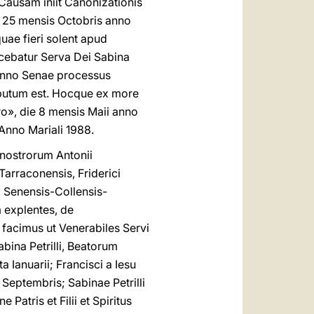
Causam iniit Canonizationis
e 25 mensis Octobris anno
uae fieri solent apud
ebatur Serva Dei Sabina
 anno Senae processus
ributum est. Hocque ex more
ro», die 8 mensis Maii anno
 Anno Mariali 1988.
 nostrorum Antonii
arraconensis, Friderici
i Senensis-Collensis-
 explentes, de
facimus ut Venerabiles Servi
abina Petrilli, Beatorum
 Ianuarii; Francisci a Iesu
Septembris; Sabinae Petrilli
 Patris et Filii et Spiritus