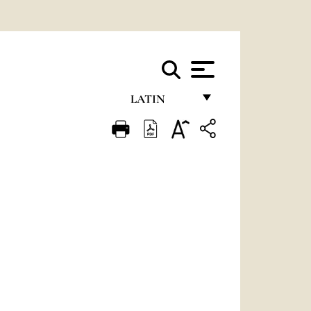
LATIN
FRANÇAIS
ENGLISH
ITALIANO
PORTUGUÊS
ESPAÑOL
DEUTSCH
POLSKI