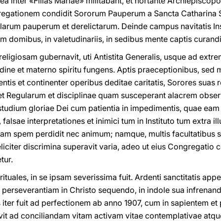
a inter «Filias Mariae» militabant, et hortante Archiepiscopo
egationem condidit Sororum Pauperum a Sancta Catharina Se
larum pauperum et derelictarum. Deinde campus navitatis Insti
m domibus, in valetudinariis, in sedibus mente captis curandi
eligiosam gubernavit, uti Antistita Generalis, usque ad extr
tudine et materno spiritu fungens. Aptis praeceptionibus, sed
is et continenter operibus deditae caritatis, Sorores suas rex
 et Regularum et disciplinae quam susceperant alacrem obse
studium gloriae Dei cum patientia in impedimentis, quae eam 
 falsae interpretationes et inimici tum in Instituto tum extra i
m spem perdidit nec animum; namque, multis facultatibus su
iciter discrimina superavit varia, adeo ut eius Congregatio celer
tur.
pirituales, in se ipsam severissima fuit. Ardenti sanctitatis appe
perseverantiam in Christo sequendo, in indole sua infrenanda
us iter fuit ad perfectionem ab anno 1907, cum in sapientem
iuvit ad conciliandam vitam activam vitae contemplativae atq