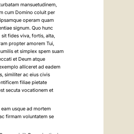
erturbatam mansuetudinem,
em cum Domino coluit per
em ipsamque operam quam
dentiae signum. Quo hunc
 fides viva, fortis, alta,
eram propter amorem Tui,
. Humilis et simplex spem suam
peccati et Deum atque
s exemplo alliceret ad eadem
similiter ac eius civis
tificem filiae pietate
m est secuta vocationem et
s, eam usque ad mortem
am ac firmam voluntatem se