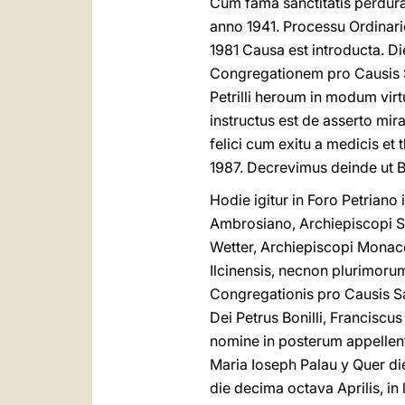
Cum fama sanctitatis perdura
anno 1941. Processu Ordinari
1981 Causa est introducta. Di
Congregationem pro Causis 
Petrilli heroum in modum vir
instructus est de asserto mi
felici cum exitu a medicis et
1987. Decrevimus deinde ut Be
Hodie igitur in Foro Petriano
Ambrosiano, Archiepiscopi Sp
Wetter, Archiepiscopi Monacen
Ilcinensis, necnon plurimoru
Congregationis pro Causis Sa
Dei Petrus Bonilli, Franciscu
nomine in posterum appellentu
Maria Ioseph Palau y Quer die
die decima octava Aprilis, in l