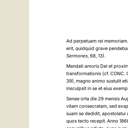
Ad perpetuam rei memoriam. – 
erit, quidquid grave pendeba
Sermones
, 68, 13).
Mandati amoris Dei et proxim
transformationis (cf. CONC. O
39), magno animo sustulit eti
insculpsit in se et eius exe
Senae orta die 29 mensis Augu
vitam consecratam, sed exsp
suam se dedidit, apostolatui 
quos tecto recepit. Anno 186