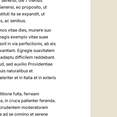
 Senensi, die 7 mensis
nensi, eo proposito, ut
tuti ita se expandit, ut
s, ac senibus.
emos vitae dies, munere suo
 magis exemplo vitae suae
it in via perfectionis, ab eis
rvantiam. Egregie suavitatem
adeptu difficilem reddebant.
llud, sed auxilio Providentiae
is naturalibus et
iter et in Italia et in exteris
titione fulta, ferream
, in cruce patienter ferenda.
 et prudentem moderatorem
ue ad se omnino et serene