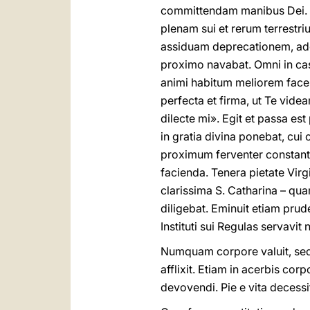
committendam manibus Dei. E
plenam sui et rerum terrestr
assiduam deprecationem, ad
proximo navabat. Omni in casu
animi habitum meliorem faceret
perfecta et firma, ut Te vid
dilecte mi». Egit et passa est
in gratia divina ponebat, cu
proximum ferventer constante
facienda. Tenera pietate Virg
clarissima S. Catharina – qu
diligebat. Eminuit etiam prude
Instituti sui Regulas servavi
Numquam corpore valuit, sed
afflixit. Etiam in acerbis cor
devovendi. Pie e vita decessi