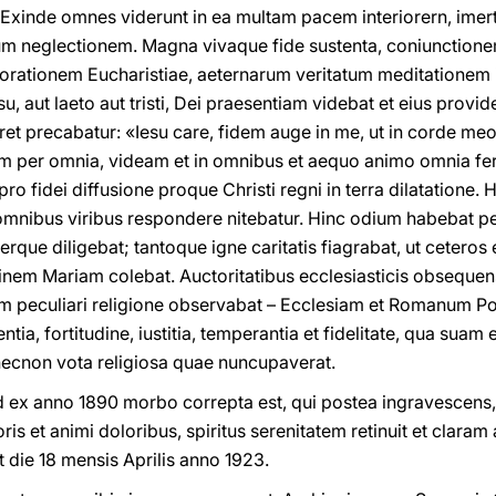
xinde omnes viderunt in ea multam pacem interiorern, im­
ium neglectionem. Magna vivaque fide sustenta, coniunction
orationem Eucharistiae, aeternarum veritatum meditation
, aut laeto aut tristi, Dei praesentiam videbat et eius provi
 precabatur: «Iesu care, fidem auge in me, ut in corde meo sit
eam per omnia, videam et in omnibus et aequo animo omnia f
 pro fidei diffusione proque Christi regni in terra dilatatione
i omnibus viribus respondere nitebatur. Hinc odium habebat 
rque diligebat; tantoque igne caritatis fiagrabat, ut cetero
inem Mariam colebat. Auctoritatibus ecclesiasticis obsequens, 
am peculiari religione observabat – Ecclesiam et Romanum Pon
ntia, fortitudine, iustitia, temperantia et fidelitate, qua sua
t necnon vota religiosa quae nuncupaverat.
 ex anno 1890 morbo correpta est, qui postea ingravescen
poris et animi doloribus, spiritus serenitatem retinuit et clar
t die 18 mensis Aprilis anno 1923.