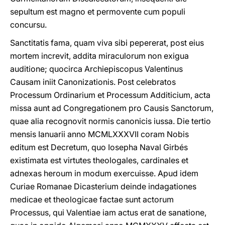
sepultum est magno et permovente cum populi
concursu.
Sanctitatis fama, quam viva sibi pepererat, post eius
mortem increvit, addita miraculorum non exigua
auditione; quocirca Archiepiscopus Valentinus
Causam iniit Canonizationis. Post celebratos
Processum Ordinarium et Processum Additicium, acta
missa aunt ad Congregationem pro Causis Sanctorum,
quae alia recognovit normis canonicis iussa. Die tertio
mensis Ianuarii anno MCMLXXXVII coram Nobis
editum est Decretum, quo Iosepha Naval Girbés
existimata est virtutes theologales, cardinales et
adnexas heroum in modum exercuisse. Apud idem
Curiae Romanae Dicasterium deinde indagationes
medicae et theologicae factae sunt actorum
Processus, qui Valentiae iam actus erat de sanatione,