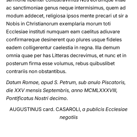
ac sanctimoniae genus neque intermisimus, quem ad
modum addecet, religiosa ipsos mente precari ut sir a
Nobis in Christianorum exemplaria morum toti
Ecclesiae instituti numquam eam caelitus adiuvare
confirmareque desinerent quo plures usque fideles
eadem colligerentur caelestia in regna. Illa demum
omnia quae per has Litteras decrevimus, et nunc et in
posterum firma esse volumus, rebus quibuslibet
contrariis non obstantibus.
Datum Romae, apud S. Petrum, sub anulo Piscatoris,
die XXV mensis Septembris, anno MCMLXXXVIII,
Pontificatus Nostri decimo.
AUGUSTINUS card. CASAROLI,
a publicis Ecclesiae
negotiis