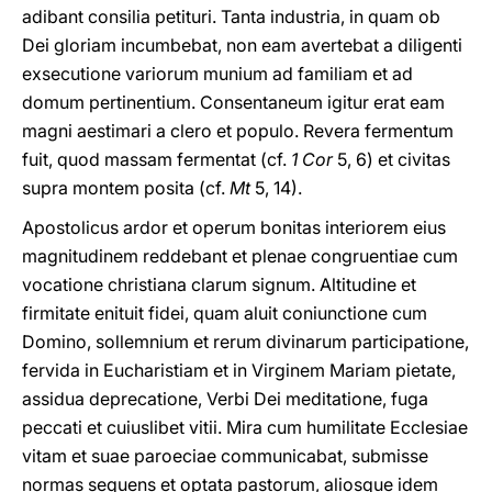
adibant consilia petituri. Tanta industria, in quam ob
Dei gloriam incumbebat, non eam avertebat a diligenti
exsecutione variorum munium ad familiam et ad
domum pertinentium. Consentaneum igitur erat eam
magni aestimari a clero et populo. Revera fermentum
fuit, quod massam fermentat (cf.
1 Cor
5, 6) et civitas
supra montem posita (cf.
Mt
5, 14).
Apostolicus ardor et operum bonitas interiorem eius
magnitudinem reddebant et plenae congruentiae cum
vocatione christiana clarum signum. Altitudine et
firmitate enituit fidei, quam aluit coniunctione cum
Domino, sollemnium et rerum divinarum participatione,
fervida in Eucharistiam et in Virginem Mariam pietate,
assidua deprecatione, Verbi Dei meditatione, fuga
peccati et cuiuslibet vitii. Mira cum humilitate Ecclesiae
vitam et suae paroeciae communicabat, submisse
normas sequens et optata pastorum, aliosque idem