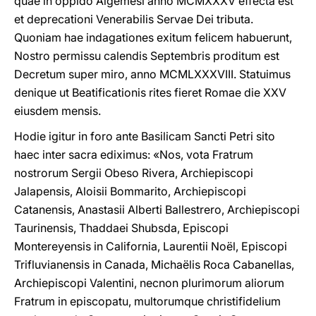
quae in oppido Algemesi anno MCMXXXV effecta est
et deprecationi Venerabilis Servae Dei tributa.
Quoniam hae indagationes exitum felicem habuerunt,
Nostro permissu calendis Septembris proditum est
Decretum super miro, anno MCMLXXXVIII. Statuimus
denique ut Beatificationis rites fieret Romae die XXV
eiusdem mensis.
Hodie igitur in foro ante Basilicam Sancti Petri sito
haec inter sacra ediximus: «Nos, vota Fratrum
nostrorum Sergii Obeso Rivera, Archiepiscopi
Jalapensis, Aloisii Bommarito, Archiepiscopi
Catanensis, Anastasii Alberti Ballestrero, Archiepiscopi
Taurinensis, Thaddaei Shubsda, Episcopi
Montereyensis in California, Laurentii Noël, Episcopi
Trifluvianensis in Canada, Michaëlis Roca Cabanellas,
Archiepiscopi Valentini, necnon plurimorum aliorum
Fratrum in episcopatu, multorumque christifidelium