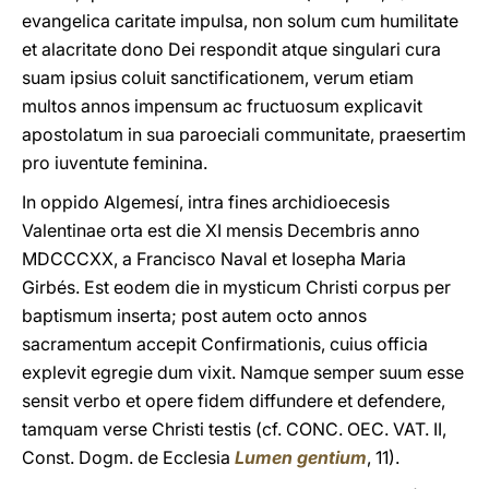
evangelica caritate impulsa, non solum cum humilitate
et alacritate dono Dei respondit atque singulari cura
suam ipsius coluit sanctificationem, verum etiam
multos annos impensum ac fructuosum explicavit
apostolatum in sua paroeciali communitate, praesertim
pro iuventute feminina.
In oppido Algemesí, intra fines archidioecesis
Valentinae orta est die XI mensis Decembris anno
MDCCCXX, a Francisco Naval et Iosepha Maria
Girbés. Est eodem die in mysticum Christi corpus per
baptismum inserta; post autem octo annos
sacramentum accepit Confirmationis, cuius officia
explevit egregie dum vixit. Namque semper suum esse
sensit verbo et opere fidem diffundere et defendere,
tamquam verse Christi testis (cf. CONC. OEC. VAT. II,
Const. Dogm. de Ecclesia
Lumen gentium
, 11).