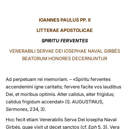
LATINE
IOANNES PAULUS PP. II
LITTERAE
APOSTOLICAE
SPIRITU FERVENTES
VENERABILI SERVAE DEI IOSEPHAE NAVAL GIRBÉS
BEATORUM HONORES DECERNUNTUR
Ad perpetuam rei memoriam. – «Spiritu ferventes
accendemini igne caritatis; fervere facite vos laudibus
Dei, et moribus optimis. Alter calidus, alter frigidus;
calidus frigidum accendat» (S. AUGUSTINUS,
Sermones
, 234, 3).
Hoc fecit etiam Venerabilis Serva Dei Iosepha Naval
Girbés, quae vixit ut decet sanctos (cf.
Eph
5, 3). Vera