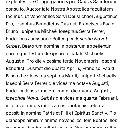
explentes, de Congregationis pro Causis Sanctorum
consulto, Auctoritate Nostra Apostolica facultatem
facimus, ut Venerabiles Servi Dei Michaël Augustinus
Pro, Iosephus Benedictus Dusmet, Franciscus Faà di
Bruno, Iuniperus Michaël Iosephus Serra Ferrer,
Fridericus Janssoone Bollengier,
Iosepha Naval
Girbés
, Beatorum nomine in posterum appellentur,
eorumque festum die ipsorum natali: Michaëlis
Augustini Pro die vicesima tertia Novembris, Iosephi
Benedicti Dusmet die quarta Aprilis, Francisci Faà di
Bruno die vicesima septima Martii, Iuniperi Michaëlis
Iosephi Serra Ferrer die vicesima octava Augusti,
Friderici Janssoone Bollengier die quarta Augusti,
Iosephae Naval Girbés
die vicesima quarta Februarii,
in locis et modis iure statutis quotannis celebrari
possit. In nomine Patris et Filii et Spiritus Sancti». Pio
deinceps nimirum animo novensiles item Beatos illos
sermone libenter collustravimus Nos eorumque vitae