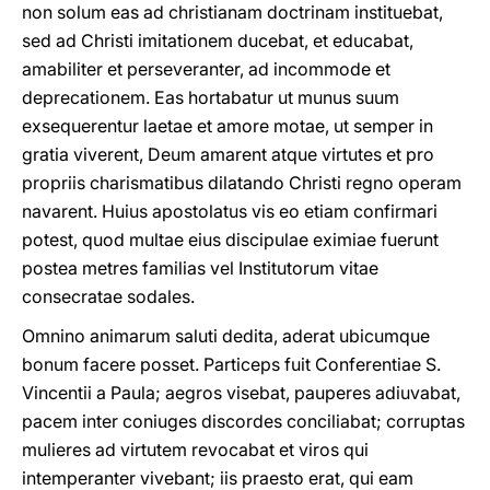
non solum eas ad christianam doctrinam instituebat,
sed ad Christi imitationem ducebat, et educabat,
amabiliter et perseveranter, ad incommode et
deprecationem. Eas hortabatur ut munus suum
exsequerentur laetae et amore motae, ut semper in
gratia viverent, Deum amarent atque virtutes et pro
propriis charismatibus dilatando Christi regno operam
navarent. Huius apostolatus vis eo etiam confirmari
potest, quod multae eius discipulae eximiae fuerunt
postea metres familias vel Institutorum vitae
consecratae sodales.
Omnino animarum saluti dedita, aderat ubicumque
bonum facere posset. Particeps fuit Conferentiae S.
Vincentii a Paula; aegros visebat, pauperes adiuvabat,
pacem inter coniuges discordes conciliabat; corruptas
mulieres ad virtutem revocabat et viros qui
intemperanter vivebant; iis praesto erat, qui eam