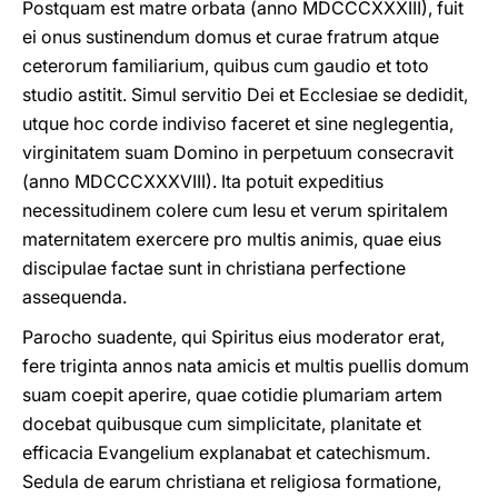
Postquam est matre orbata (anno MDCCCXXXIII), fuit
ei onus sustinendum domus et curae fratrum atque
ceterorum familiarium, quibus cum gaudio et toto
studio astitit. Simul servitio Dei et Ecclesiae se dedidit,
utque hoc corde indiviso faceret et sine neglegentia,
virginitatem suam Domino in perpetuum consecravit
(anno MDCCCXXXVIII). Ita potuit expeditius
necessitudinem colere cum Iesu et verum spiritalem
maternitatem exercere pro multis animis, quae eius
discipulae factae sunt in christiana perfectione
assequenda.
Parocho suadente, qui Spiritus eius moderator erat,
fere triginta annos nata amicis et multis puellis domum
suam coepit aperire, quae cotidie plumariam artem
docebat quibusque cum simplicitate, planitate et
efficacia Evangelium explanabat et catechismum.
Sedula de earum christiana et religiosa formatione,