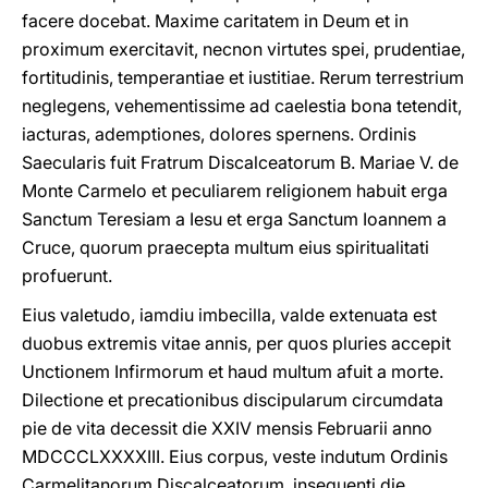
facere docebat. Maxime caritatem in Deum et in
proximum exercitavit, necnon virtutes spei, prudentiae,
fortitudinis, temperantiae et iustitiae. Rerum terrestrium
neglegens, vehementissime ad caelestia bona tetendit,
iacturas, ademptiones, dolores spernens. Ordinis
Saecularis fuit Fratrum Discalceatorum B. Mariae V. de
Monte Carmelo et peculiarem religionem habuit erga
Sanctum Teresiam a Iesu et erga Sanctum Ioannem a
Cruce, quorum praecepta multum eius spiritualitati
profuerunt.
Eius valetudo, iamdiu imbecilla, valde extenuata est
duobus extremis vitae annis, per quos pluries accepit
Unctionem Infirmorum et haud multum afuit a morte.
Dilectione et precationibus discipularum circumdata
pie de vita decessit die XXIV mensis Februarii anno
MDCCCLXXXXIII. Eius corpus, veste indutum Ordinis
Carmelitanorum Discalceatorum, insequenti die