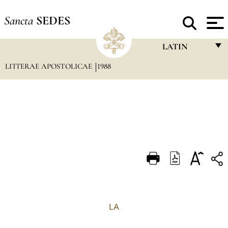
Sancta
SEDES
LATIN
LITTERAE APOSTOLICAE
1988
FRANÇAIS
ENGLISH
ITALIANO
PORTUGUÊS
ESPAÑOL
DEUTSCH
POLSKI
العربيّة
LA
中文