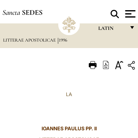
Sancta
SEDES
LATIN
LITTERAE APOSTOLICAE
1996
FRANÇAIS
ENGLISH
ITALIANO
PORTUGUÊS
ESPAÑOL
LA
DEUTSCH
POLSKI
العربيّة
IOANNES PAULUS PP. II
中文