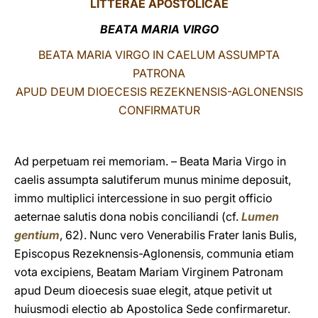
LITTERAE
APOSTOLICAE
LATINE
BEATA MARIA VIRGO
BEATA MARIA VIRGO IN CAELUM ASSUMPTA
PATRONA
APUD DEUM DIOECESIS REZEKNENSIS-AGLONENSIS
CONFIRMATUR
Ad perpetuam rei memoriam. – Beata Maria Virgo in
caelis assumpta salutiferum munus minime deposuit,
immo multiplici intercessione in suo pergit officio
aeternae salutis dona nobis conciliandi (cf.
Lumen
gentium
, 62). Nunc vero Venerabilis Frater Ianis Bulis,
Episcopus Rezeknensis-Aglonensis, communia etiam
vota excipiens, Beatam Mariam Virginem Patronam
apud Deum dioecesis suae elegit, atque petivit ut
huiusmodi electio ab Apostolica Sede confirmaretur.