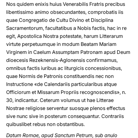
Nos quidem enixis huius Venerabilis Fratris precibus
libentissimo animo obsecundantes, comprobatis iis
quae Congregatio de Cultu Divino et Disciplina
Sacramentorum, facultatibus a Nobis factis, hac in re
egit, Apostolica Nostra potestate, harum Litterarum
virtute perpetuumque in modum Beatam Mariam
Virginem in Caelum Assumptam Patronam apud Deum
dioecesis Rezeknensis-Aglonensis confirmamus,
omnibus factis iuribus ac liturgicis concessionibus,
quae Normis de Patronis constituendis nec non
Instructione «de Calendariis particularibus atque
Officiorum et Missarum Propriis recognoscendis», n.
30, indicantur. Ceterum volumus ut hae Litterae
Nostrae religiose serventur suosque plenos effectus
sive nunc sive in posterum consequantur. Contrariis
quibuslibet rebus non obstantibus.
Datum Romae, apud Sanctum Petrum, sub anulo