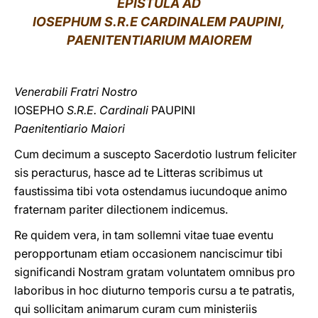
EPISTULA
AD
IOSEPHUM S.R.E CARDINALEM PAUPINI,
LATINE
PAENITENTIARIUM MAIOREM
Venerabili Fratri Nostro
IOSEPHO
S.R.E. Cardinali
PAUPINI
Paenitentiario Maiori
Cum decimum a suscepto Sacerdotio lustrum feliciter
sis peracturus, hasce ad te Litteras scribimus ut
faustissima tibi vota ostendamus iucundoque animo
fraternam pariter dilectionem indicemus.
Re quidem vera, in tam sollemni vitae tuae eventu
peropportunam etiam occasionem nanciscimur tibi
significandi Nostram gratam voluntatem omnibus pro
laboribus in hoc diuturno temporis cursu a te patratis,
qui sollicitam animarum curam cum ministeriis