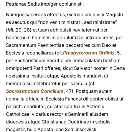
Petrianae Sedis impiger coniunxisti.
Namque sacerdos effectus, exenaplum divini Magistri
es secutus qui “non venit ministrari, sed ministrare”
(
Mt.
20, 28) et tuam adhibuisti navitatem ut per
baptisrnum homines in populum Dei introduceres, per
Sacramentum Paenitentiae peccatores cum Deo et
Ecclesia reconciliares (cf.
Presbyterorum Ordinis
, 5,
per Eucharisticum Sacrificium immaculatam hostiam
omnipotenti Patri offeres, sicut Salvator noster in Cena
novissinna instituit atque Apostolis mandavit ut
memoria sui celebraretur per saecula (cf.
Sacrosanctum Concilium
, 47). Postquam autem
nonnulla officia in Ecclesia Fanensi diligenter obiisti ut
parochi coadiutor, curator spiritualis Actionis
Catholicae, vicarius rectoris Seminarii eiusdem
dioecesis atque Christianae Doctrinae in scholis
magister, huic Apostolicae Sedi inserviisti.