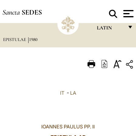
Sancta
SEDES
LATIN
EPISTULAE
1980
FRANÇAIS
ENGLISH
ITALIANO
PORTUGUÊS
ESPAÑOL
IT
-
LA
DEUTSCH
POLSKI
العربيّة
IOANNES PAULUS PP. II
中文