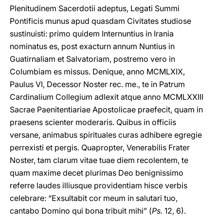
Plenitudinem Sacerdotii adeptus, Legati Summi
Pontificis munus apud quasdam Civitates studiose
sustinuisti: primo quidem Internuntius in Irania
nominatus es, post exacturn annum Nuntius in
Guatirnaliam et Salvatoriam, postremo vero in
Columbiam es missus. Denique, anno MCMLXIX,
Paulus VI, Decessor Noster rec. me., te in Patrum
Cardinalium Collegium adlexit atque anno MCMLXXIII
Sacrae Paenitentiariae Apostolicae praefecit, quam in
praesens scienter moderaris. Quibus in officiis
versane, animabus spirituales curas adhibere egregie
perrexisti et pergis. Quapropter, Venerabilis Frater
Noster, tam clarum vitae tuae diem recolentem, te
quam maxime decet plurimas Deo benignissimo
referre laudes illiusque providentiam hisce verbis
celebrare: “Exsultabit cor meum in salutari tuo,
cantabo Domino qui bona tribuit mihi” (
Ps.
12, 6).