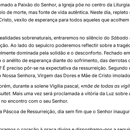
amado a Paixão do Senhor, a Igreja põe no centro da Liturgia
o de morte, mas fonte de vida autêntica. Neste dia, repleto
Cristo, vexilo de esperança para todos aqueles que acolhem 
ealidades sobrenaturais, entraremos no silêncio do
Sábado 
eição. Ao lado do sepulcro poderemos reflectir sobre a tra
velmente dominada pela solidão e o desconforto. Fechado e
o anélito de esperança diante do sofrimento, das derrotas d
? É preciso pôr-se na expectativa da ressurreição. Segundo 
do Nossa Senhora, Virgem das Dores e Mãe de Cristo imolado
rém, durante a solene Vigília pascal, «
mãe de todas as vigíl
ultet
. Mais uma vez será proclamada a vitória da Luz sobre 
-á no encontro com o seu Senhor.
 Páscoa de Ressurreição, dia sem fim que o Senhor inaugura
abramos o coração à graça divina e disponhamo-nos a seguir