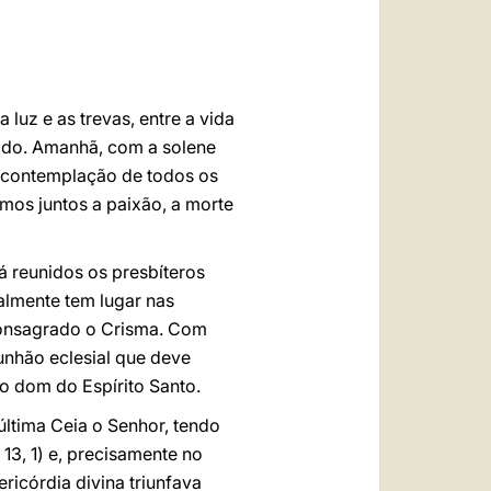
العربيّة
中文
LATINE
 luz e as trevas, entre a vida
itado. Amanhã, com a solene
à contemplação de todos os
emos juntos a paixão, a morte
rá reunidos os presbíteros
almente tem lugar nas
consagrado o Crisma. Com
unhão eclesial que deve
lo dom do Espírito Santo.
última Ceia o Senhor, tendo
13, 1) e, precisamente no
ricórdia divina triunfava