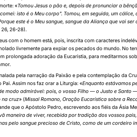
morte: «
Tomou Jesus o pão e, depois de pronunciar a bênçã
 comei: isto é o Meu corpo". Tomou, em seguida, um cálice,
 Porque este é o Meu sangue, sangue da Aliança que vai se
26, 26-28).
eus com o homem está, pois, inscrita com caracteres indelév
imolado livremente para expiar os pecados do mundo. No ter
em prolongada adoração da Eucaristia, para meditarmos sobr
amor.
nalada pela narração da Paixão e pela contemplação da Cruz
Pai. Assim nos faz orar a Liturgia: «
Enquanto estávamos pe
de modo admirável: pois, o vosso Filho — o Justo e Santo
 na cruz
» (
Missal Romano, Oração Eucarística sobre a Rec
grande que o Apóstolo Pedro, escrevendo aos fiéis da Ásia M
vã maneira de viver, recebida por tradição dos vossos pais
, mas pelo sangue precioso de Cristo, como de um cordeiro 