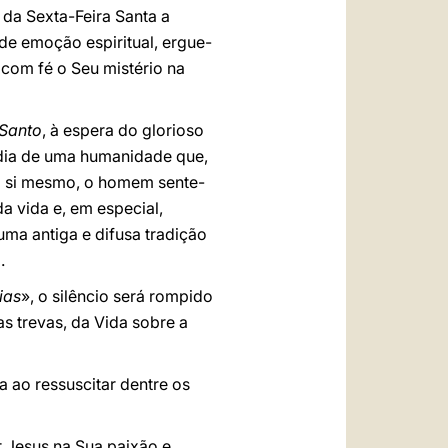
 da Sexta-Feira Santa a
 de emoção espiritual, ergue-
com fé o Seu mistério na
Santo
, à espera do glorioso
gédia de uma humanidade que,
m si mesmo, o homem sente-
a vida e, em especial,
uma antiga e difusa tradição
.
ias
», o silêncio será rompido
as trevas, da Vida sobre a
 ao ressuscitar dentre os
 Jesus na Sua paixão e