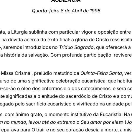
Quarta-feira 8 de Abril de 1998
a, a Liturgia sublinha com particular vigor a oposição entre a
 na dúvida acerca do êxito final: a glória de Cristo ressusc
», seremos introduzidos no
Tríduo Sagrado
, que oferecerá 
da história da salvação. Com profunda participação, reviver
Missa Crismal, prelúdio matutino da
Quinta-Feira Santa
, ve
rso de uma significativa celebração eucarística, que habitu
r-se-ão o óleo dos enfermos e o dos catecúmenos, e será 
te significadas a plenitude do sacerdócio de Cristo e a com
egado pelo sacrifício eucarístico e vivificado na unidade pe
 com ânimo grato, o momento institutivo da Eucaristia. Na 
 no mundo, levou até ao extremo o Seu amor por eles
» (
Jo
arava para O trair e no seu coração descia a morte, a mise