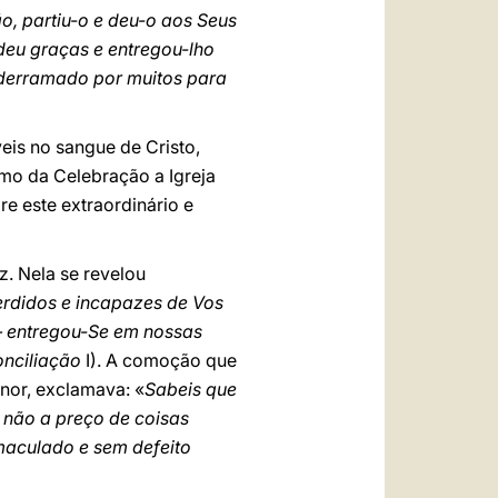
o, partiu-o e deu-o aos Seus
 deu graças e entregou-lho
r derramado por muitos para
eis no sangue de Cristo,
mo da Celebração a Igreja
e este extraordinário e
. Nela se revelou
rdidos e incapazes de Vos
 — entregou-Se em nossas
onciliação
I). A comoção que
enor, exclamava: «
Sabeis que
, não a preço de coisas
imaculado e sem defeito