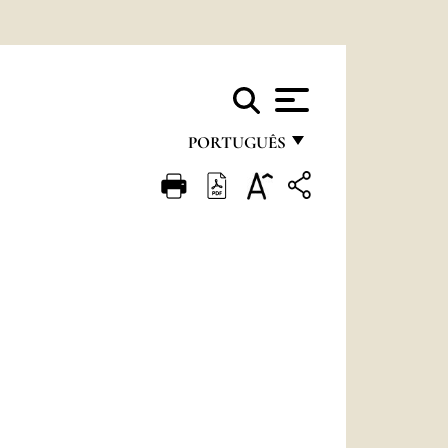
PORTUGUÊS
FRANÇAIS
ENGLISH
ITALIANO
PORTUGUÊS
ESPAÑOL
DEUTSCH
POLSKI