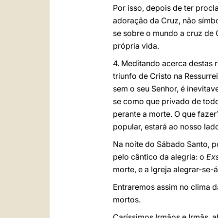
Por isso, depois de ter procl
adoração da Cruz, não símbol
se sobre o mundo a cruz de 
própria vida.
4. Meditando acerca destas r
triunfo de Cristo na Ressurr
sem o seu Senhor, é inevita
se como que privado de todo 
perante a morte. O que fazer
popular, estará ao nosso la
Na noite do Sábado Santo, po
pelo cântico da alegria: o
Exs
morte, e a Igreja alegrar-se
Entraremos assim no clima da
mortos.
Caríssimos Irmãos e Irmãs, 