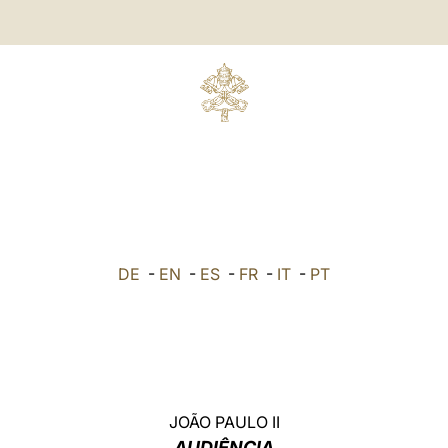
DE
-
EN
-
ES
-
FR
-
IT
-
PT
JOÃO PAULO II
AUDIÊNCIA