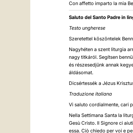
Con affetto imparto la mia Ben
Saluto del Santo Padre in li
Testo ungherese
Szeretettel köszöntelek Be
Nagyhéten a szent liturgia a
nagy titkáról. Segítsen bennü
és részesedjünk annak kegye
áldásomat.
Dicsértessék a Jézus Krisztu
Traduzione italiana
Vi saluto cordialmente, cari 
Nella Settimana Santa la litur
Gesù Cristo. Il Signore ci aiut
essa. Ciò chiedo per voi e pe