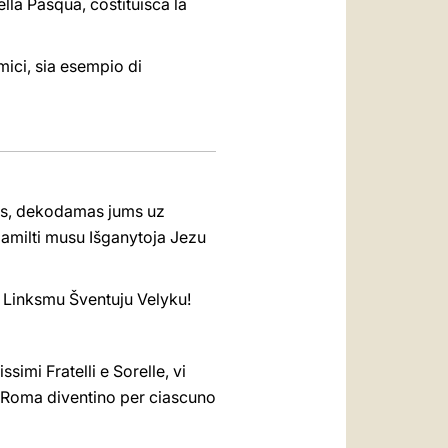
ella Pasqua, costituisca la
amici, sia esempio di
erys, dekodamas jums uz
pamilti musu Išganytoja Jezu
. Linksmu Šventuju Velyku!
simi Fratelli e Sorelle, vi
a Roma diventino per ciascuno