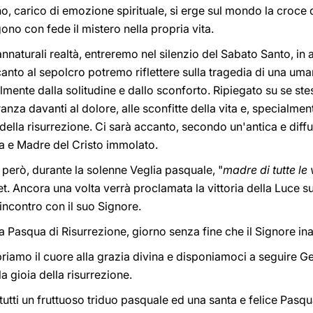
no, carico di emozione spirituale, si erge sul mondo la croce d
ono con fede il mistero nella propria vita.
naturali realtà, entreremo nel silenzio del Sabato Santo, in a
canto al sepolcro potremo riflettere sulla tragedia di una uma
lmente dalla solitudine e dallo sconforto. Ripiegato su se st
ranza davanti al dolore, alle sconfitte della vita e, specialmen
 della risurrezione. Ci sarà accanto, secondo un'antica e diff
 e Madre del Cristo immolato.
 però, durante la solenne Veglia pasquale, "
madre di tutte le 
tet. Ancora una volta verrà proclamata la vittoria della Luce sul
'incontro con il suo Signore.
a Pasqua di Risurrezione, giorno senza fine che il Signore in
 apriamo il cuore alla grazia divina e disponiamoci a seguire G
a gioia della risurrezione.
tutti un fruttuoso triduo pasquale ed una santa e felice Pasqu