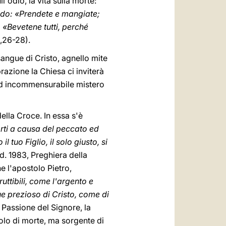
l'odio, la vita sulla morte:
endo: «Prendete e mangiate;
: «Bevetene tutti, perché
6,26-28).
sangue di Cristo, agnello mite
azione la Chiesa ci inviterà
 ed incommensurabile mistero
ella Croce. In essa s'è
ti a causa del peccato ed
 tuo Figlio, il solo giusto, si
. 1983, Preghiera della
e l'apostolo Pietro,
uttibili, come l'argento e
ue prezioso di Cristo, come di
a Passione del Signore, la
olo di morte, ma sorgente di