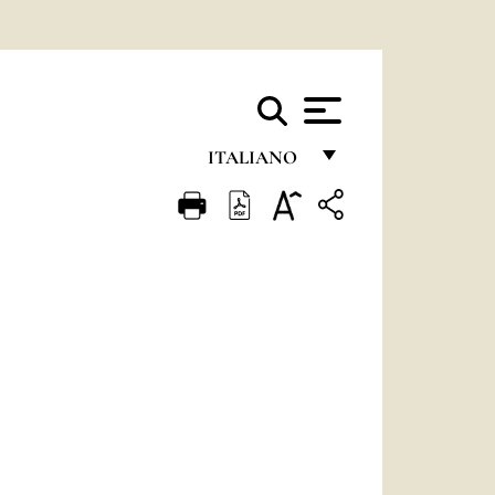
ITALIANO
FRANÇAIS
ENGLISH
ITALIANO
PORTUGUÊS
ESPAÑOL
DEUTSCH
POLSKI