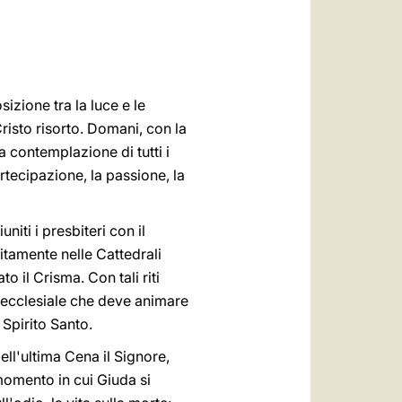
العربيّة
中文
LATINE
sizione tra la luce e le
 Cristo risorto. Domani, con la
la contemplazione di tutti i
rtecipazione, la passione, la
iti i presbiteri con il
itamente nelle Cattedrali
 il Crisma. Con tali riti
 ecclesiale che deve animare
 Spirito Santo.
ll'ultima Cena il Signore,
 momento in cui Giuda si