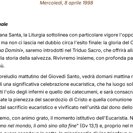
Mercoledì, 8 aprile 1998
uale
mana Santa, la Liturgia sottolinea con particolare vigore l'oppo
, ma non ci lascia nel dubbio circa l'esito finale: la gloria del
na Domini»
, saremo introdotti nel Triduo Sacro, che offrirà al
ella storia della salvezza. Rivivremo insieme, con profonda pa
sù.
reludio mattutino del Giovedì Santo, vedrà domani mattina riun
 una significativa celebrazione eucaristica, che ha luogo sol
l'olio degli infermi e quello dei catecumeni, e sarà consacrato
ate la pienezza del sacerdozio di Cristo e quella comunione
dal sacrificio eucaristico e vivificato nell'unità dal dono dello
, con animo grato, il momento istitutivo dell'Eucaristia. Ne
no nel mondo, li amò sino alla fine
" (Gv 13,1) e, proprio nel