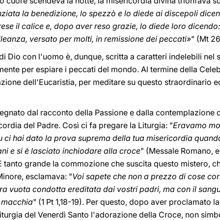
o cuore scendeva la notte, la misericordia divina trionfava sul
nziata la benedizione, lo spezzò e lo diede ai discepoli dic
rese il calice e, dopo aver reso grazie, lo diede loro dicendo
lleanza, versato per molti, in remissione dei peccati»
" (Mt 2
 Dio con l'uomo è, dunque, scritta a caratteri indelebili nel 
nte per espiare i peccati del mondo. Al termine della Celebr
azione dell'Eucaristia, per meditare su questo straordinario
segnato dal racconto della Passione e dalla contemplazione d
ordia del Padre. Così ci fa pregare la Liturgia: "
Eravamo mor
u ci hai dato la prova suprema della tua misericordia quando il
i e si è lasciato inchiodare alla croce
" (Messale Romano, ed
 È tanto grande la commozione che suscita questo mistero, ch
 Minore, esclamava: "
Voi sapete che non a prezzo di cose corr
ostra vuota condotta ereditata dai vostri padri, ma con il sang
a macchia
" (1 Pt 1,18-19). Per questo, dopo aver proclamato l
iturgia del Venerdì Santo l'adorazione della Croce, non simb