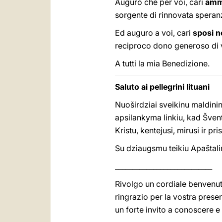
Auguro che per voi, cari
amm
sorgente di rinnovata speran
Ed auguro a voi, cari
sposi n
reciproco dono generoso di vo
A tutti la mia Benedizione.
Saluto ai pellegrini lituani
Nuoširdziai sveikinu maldinin
apsilankyma linkiu, kad Švent
Kristu, kentejusi, mirusi ir pri
Su dziaugsmu teikiu Apaštali
____________________________
Rivolgo un cordiale benvenuto a
ringrazio per la vostra pres
un forte invito a conoscere e 