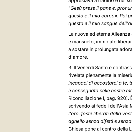
apprestava a tradirlo e nel su
"
Gesù prese il pane e, pronu
questo è il mio corpo». Poi p
questo è il mio sangue dell'a
La nuova ed eterna Alleanza di
e mansueto, immolato liberame
a sostare in prolungata ador
d'amore.
3. Il Venerdì Santo è contras
rivelata pienamente la miseric
incapaci di accostarci a te, t
è consegnato nelle nostre man
Riconciliazione I, pag. 920).
scrivendo ai fedeli dell'Asia
l'oro, foste liberati dalla v
agnello senza difetti e senz
Chiesa pone al centro della L