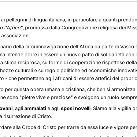
 ai pellegrini di lingua italiana, in particolare a quanti pren
 l'Africa
", promossa dalla Congregazione religiosa dei Miss
 associazioni.
enario della circumnavigazione dell'Africa da parte di Vasc
a intende porre in essere un nuovo patto di solidarietà con 
a stima reciproca, su forme di cooperazione rispettose della l
chezze culturali e su regole politiche ed economiche innovativ
o - che permettano agli africani di essere artefici del propri
 per questa opera umana e cristiana, che ben si armonizza 
ane sono "pietre vive e preziose" e svolgono un ruolo sempre 
iovani
, agli
ammalati
e agli
sposi novelli
. Siamo alla vigilia 
 risurrezione di Cristo.
rdare alla Croce di Cristo per trarre da essa luce e vigore per 