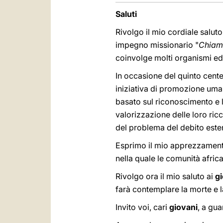
Saluti
Rivolgo il mio cordiale saluto
impegno missionario "
Chiama
coinvolge molti organismi ed
In occasione del quinto cent
iniziativa di promozione uman
basato sul riconoscimento e l
valorizzazione delle loro ric
del problema del debito ester
Esprimo il mio apprezzamento
nella quale le comunità afric
Rivolgo ora il mio saluto ai
g
farà contemplare la morte e la
Invito voi, cari
giovani
, a gua