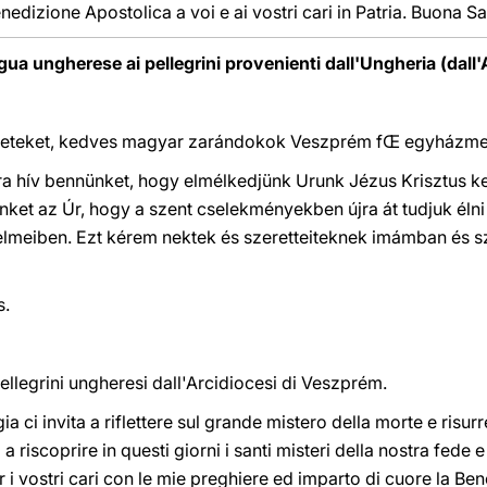
edizione Apostolica a voi e ai vostri cari in Patria. Buona Sa
ngua ungherese ai pellegrini provenienti dall'Ungheria (dall
nneteket, kedves magyar zarándokok Veszprém fŒ egyházm
rra hív bennünket, hogy elmélkedjünk Urunk Jézus Krisztus k
nket az Úr, hogy a szent cselekményekben újra át tudjuk élni
lmeiben. Ezt kérem nektek és szeretteiteknek imámban és s
s.
pellegrini ungheresi dall'Arcidiocesi di Veszprém.
gia ci invita a riflettere sul grande mistero della morte e risu
i a riscoprire in questi giorni i santi misteri della nostra fede 
r i vostri cari con le mie preghiere ed imparto di cuore la Be