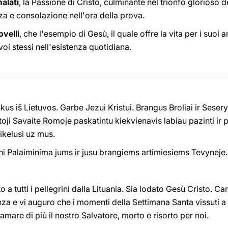
alati
, la Passione di Cristo, culminante nel trionfo glorioso d
za e consolazione nell'ora della prova.
ovelli
, che l'esempio di Gesù, il quale offre la vita per i suoi 
i stessi nell'esistenza quotidiana.
kus iš Lietuvos. Garbe Jezui Kristui. Brangus Broliai ir Ses
oji Savaite Romoje paskatintu kiekvienavis labiau pazinti ir 
sikelusi uz mus.
ni Palaiminima jums ir jusu brangiems artimiesiems Tevyneje
 tutti i pellegrini dalla Lituania. Sia lodato Gesù Cristo. Caris
enza e vi auguro che i momenti della Settimana Santa vissuti 
amare di più il nostro Salvatore, morto e risorto per noi.