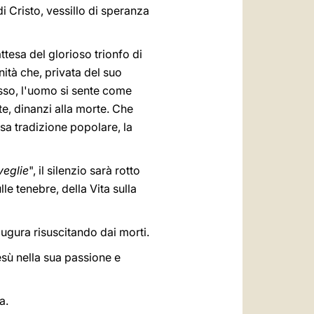
i Cristo, vessillo di speranza
ttesa del glorioso trionfo di
nità che, privata del suo
esso, l'uomo si sente come
te, dinanzi alla morte. Che
usa tradizione popolare, la
veglie
", il silenzio sarà rotto
le tenebre, della Vita sulla
augura risuscitando dai morti.
esù nella sua passione e
a.