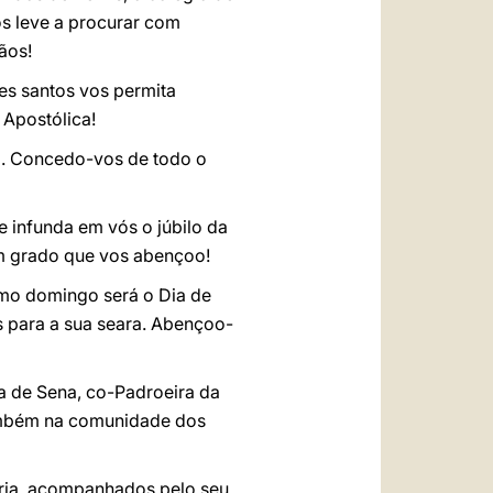
s leve a procurar com
ãos!
es santos vos permita
 Apostólica!
d. Concedo-vos de todo o
e infunda em vós o júbilo da
m grado que vos abençoo!
imo domingo será o Dia de
 para a sua seara. Abençoo-
a de Sena, co-Padroeira da
também na comunidade dos
duria, acompanhados pelo seu