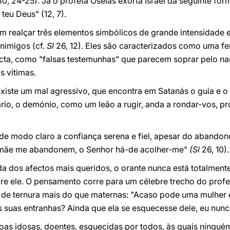
30, 24-25). Já o profeta Oseias exorta Israel da seguinte for
teu Deus" (12, 7).
realçar três elementos simbólicos de grande intensidade esp
nimigos (cf.
Sl
26, 12). Eles são caracterizados como uma fe
cta, como "falsas testemunhas" que parecem soprar pelo nar
s vítimas.
xiste um mal agressivo, que encontra em Satanás o guia e o
rio, o demónio, como um leão a rugir, anda a rondar-vos, 
de modo claro a confiança serena e fiel, apesar do abandono
 mãe me abandonem, o Senhor há-de acolher-me"
(Sl
26, 10).
a dos afectos mais queridos, o orante nunca está totalmen
bre ele. O pensamento corre para um célebre trecho do profe
de ternura mais do que maternas: "Acaso pode uma mulher 
s suas entranhas? Ainda que ela se esquecesse dele, eu nunca
as idosas, doentes, esquecidas por todos, às quais ninguém 