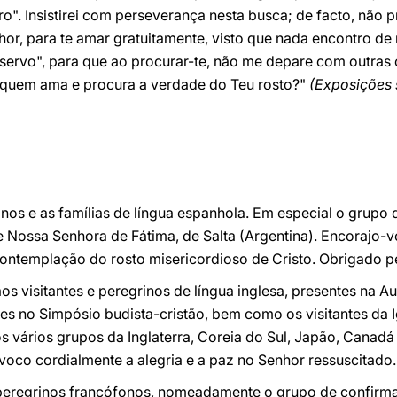
ro". Insistirei com perseverança nesta busca; de facto, não 
hor, para te amar gratuitamente, visto que nada encontro de 
 servo", para que ao procurar-te, não me depare com outras
 quem ama e procura a verdade do Teu rosto?"
(Exposições 
os e as famílias de língua espanhola. Em especial o grupo 
 Nossa Senhora de Fátima, de Salta (Argentina). Encorajo-v
contemplação do rosto misericordioso de Cristo. Obrigado p
s visitantes e peregrinos de língua inglesa, presentes na A
es no Simpósio budista-cristão, bem como os visitantes da I
 vários grupos da Inglaterra, Coreia do Sul, Japão, Canadá
voco cordialmente a alegria e a paz no Senhor ressuscitado.
peregrinos francófonos, nomeadamente o grupo de confirma