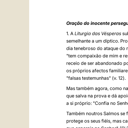
Oração do inocente perseg
1. A
Liturgia das Vésperas
sub
semelhante a um díptico. Pr
dia tenebroso do ataque do 
"tem compaixão de mim e re
receio de ser abandonado por
os próprios afectos familiare
"falsas testemunhas" (v. 12).
Mas também agora, como na p
que salva na prova e dá apoio
a si próprio: "Confia no Senho
Também noutros Salmos se fa
protege os seus fiéis, mas c