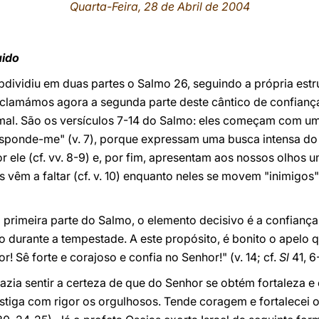
Quarta-Feira, 28 de Abril de 2004
uido
dividiu em duas partes o Salmo 26, seguindo a própria estr
oclamámos agora a segunda parte deste cântico de confianç
mal. São os versículos 7-14 do Salmo: eles começam com um
sponde-me" (v. 7), porque expressam uma busca intensa do
 ele (cf. vv. 8-9) e, por fim, apresentam aos nossos olhos 
s vêm a faltar (cf. v. 10) enquanto neles se movem "inimigos" 
rimeira parte do Salmo, o elemento decisivo é a confiança
 durante a tempestade. A este propósito, é bonito o apelo qu
r! Sê forte e corajoso e confia no Senhor!" (v. 14; cf.
Sl
41, 6
zia sentir a certeza de que do Senhor se obtém fortaleza e
astiga com rigor os orgulhosos. Tende coragem e fortalecei 