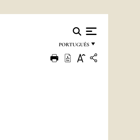
PORTUGUÊS
FRANÇAIS
ENGLISH
ITALIANO
PORTUGUÊS
ESPAÑOL
DEUTSCH
POLSKI