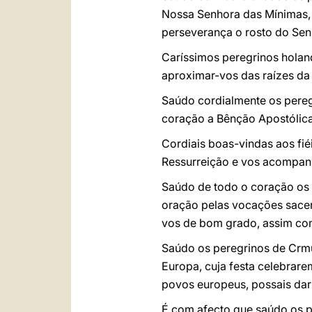
Nossa Senhora das Mínimas, 
perseverança o rosto do Sen
Caríssimos peregrinos holand
aproximar-vos das raízes da
Saúdo cordialmente os pere
coração a Bênção Apostólica
Cordiais boas-vindas aos fié
Ressurreição e vos acompan
Saúdo de todo o coração os 
oração pelas vocações sace
vos de bom grado, assim com
Saúdo os peregrinos de Crmu
Europa, cuja festa celebrar
povos europeus, possais dar
É com afecto que saúdo os pe