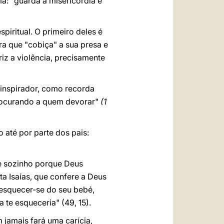
ma: "guarda a misericórdia e
iritual. O primeiro deles é
ra que "cobiça" a sua presa e
iz a violência, precisamente
 inspirador, como recorda
procurando a quem devorar"
(1
 até por parte dos pais:
te sozinho porque Deus
ta Isaías, que confere a Deus
esquecer-se do seu bebé,
 te esqueceria" (49, 15).
jamais fará uma carícia,