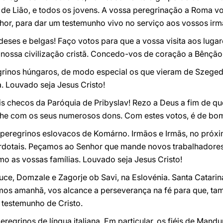
de Lião, e todos os jovens. A vossa peregrinação a Roma vo
hor, para dar um testemunho vivo no serviço aos vossos irm
eses e belgas! Faço votos para que a vossa visita aos lugar
 nossa civilização cristã. Concedo-vos de coração a Bênção
grinos húngaros, de modo especial os que vieram de Szege
. Louvado seja Jesus Cristo!
is checos da Paróquia de Pribyslav! Rezo a Deus a fim de qu
he com os seus numerosos dons. Com estes votos, é de bo
peregrinos eslovacos de Komárno. Irmãos e Irmãs, no próx
rdotais. Peçamos ao Senhor que mande novos trabalhadores
o as vossas famílias. Louvado seja Jesus Cristo!
ce, Domzale e Zagorje ob Savi, na Eslovénia. Santa Catarin
emos amanhã, vos alcance a perseverança na fé para que, 
 testemunho de Cristo.
regrinos de língua italiana. Em particular, os fiéis de Man