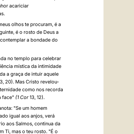
hor acariciar
as.
 meus olhos te procuram, é a
guinte, é o rosto de Deus a
r "contemplar a bondade do
ada no templo para celebrar
ência mística da intimidade
da a graça de intuir aquele
3, 20). Mas Cristo revelou-
 eternidade como nos recorda
a face"
(1 Cor
13, 12).
m anota: "Se um homem
ado igual aos anjos, verá
rio aos Salmos, continua da
 Ti, mas o teu rosto. "É o