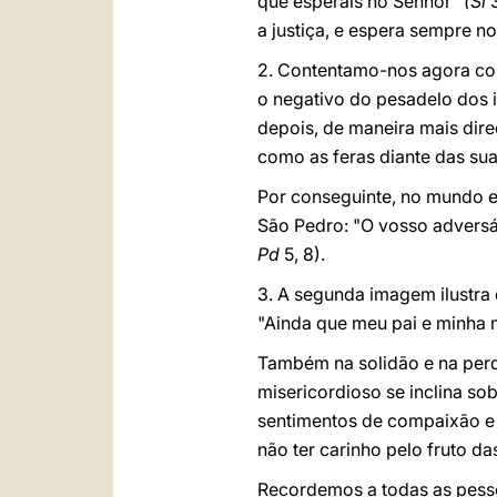
que esperais no Senhor"
(Sl
a justiça, e espera sempre no 
2. Contentamo-nos agora com 
o negativo do pesadelo dos i
depois, de maneira mais dire
como as feras diante das sua
Por conseguinte, no mundo e
São Pedro: "O vosso adversá
Pd
5, 8).
3. A segunda imagem ilustra 
"Ainda que meu pai e minha
Também na solidão e na perd
misericordioso se inclina so
sentimentos de compaixão e 
não ter carinho pelo fruto da
Recordemos a todas as pesso