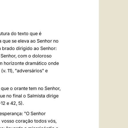
العربيّة
中文
LATINE
utura do texto que é
a que se eleva ao Senhor no
 brado dirigido ao Senhor:
 Senhor, com o doloroso
um horizonte dramático onde
(v. 11), "adversários" e
 que o orante tem no Senhor,
e no final o Salmista dirige
-12 e 42, 5).
 esperança: "O Senhor
o vosso coração todos vós,