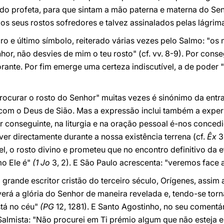
 do profeta, para que sintam a mão paterna e materna do Sen
s seus rostos sofredores e talvez assinalados pelas lágrim
ro e último símbolo, reiterado várias vezes pelo Salmo: "os
or, não desvies de mim o teu rosto" (cf. vv. 8-9). Por conse
orante. Por fim emerge uma certeza indiscutível, a de pode
ocurar o rosto do Senhor" muitas vezes é sinónimo da entr
om o Deus de Sião. Mas a expressão inclui também a experi
r conseguinte, na liturgia e na oração pessoal é-nos concedi
r directamente durante a nossa existência terrena (cf.
Êx
3
l, o rosto divino e prometeu que no encontro definitivo da
mo Ele é"
(1 Jo
3, 2). E São Paulo acrescenta: "veremos face 
 grande escritor cristão do terceiro século, Orígenes, assi
verá a glória do Senhor de maneira revelada e, tendo-se torn
stá no céu"
(PG
12, 1281). E Santo Agostinho, no seu comentá
almista: "Não procurei em Ti prémio algum que não esteja em