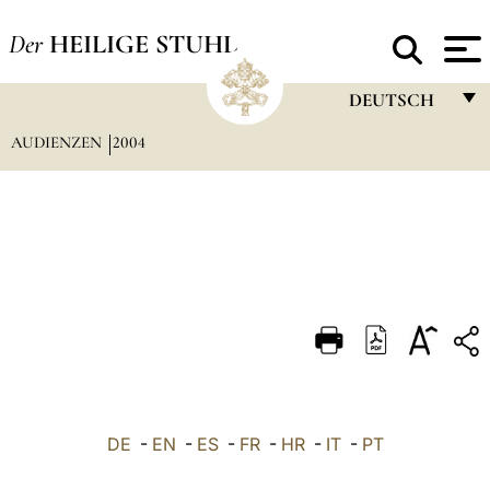
Der
HEILIGE STUHL
DEUTSCH
AUDIENZEN
2004
FRANÇAIS
ENGLISH
ITALIANO
PORTUGUÊS
ESPAÑOL
DEUTSCH
POLSKI
العربيّة
DE
-
EN
-
ES
-
FR
-
HR
-
IT
-
PT
中文