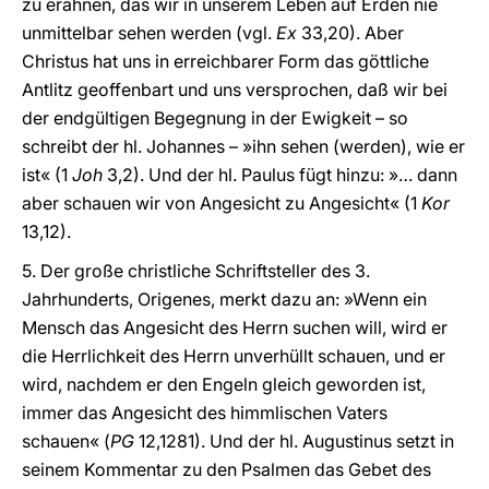
zu erahnen, das wir in unserem Leben auf Erden nie
unmittelbar sehen werden (vgl.
Ex
33,20). Aber
Christus hat uns in erreichbarer Form das göttliche
Antlitz geoffenbart und uns versprochen, daß wir bei
der endgültigen Begegnung in der Ewigkeit – so
schreibt der hl. Johannes – »ihn sehen (werden), wie er
ist« (1
Joh
3,2). Und der hl. Paulus fügt hinzu: »… dann
aber schauen wir von Angesicht zu Angesicht« (1
Kor
13,12).
5. Der große christliche Schriftsteller des 3.
Jahrhunderts, Origenes, merkt dazu an: »Wenn ein
Mensch das Angesicht des Herrn suchen will, wird er
die Herrlichkeit des Herrn unverhüllt schauen, und er
wird, nachdem er den Engeln gleich geworden ist,
immer das Angesicht des himmlischen Vaters
schauen« (
PG
12,1281). Und der hl. Augustinus setzt in
seinem Kommentar zu den Psalmen das Gebet des