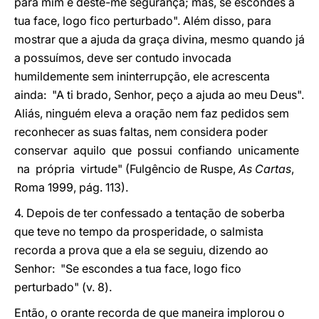
para mim e deste-me segurança; mas, se escondes a
tua face, logo fico perturbado". Além disso, para
mostrar que a ajuda da graça divina, mesmo quando já
a possuímos, deve ser contudo invocada
humildemente sem ininterrupção, ele acrescenta
ainda: "A ti brado, Senhor, peço a ajuda ao meu Deus".
Aliás, ninguém eleva a oração nem faz pedidos sem
reconhecer as suas faltas, nem considera poder
conservar aquilo que possui confiando unicamente
na própria virtude" (Fulgêncio de Ruspe,
As Cartas
,
Roma 1999, pág. 113).
4. Depois de ter confessado a tentação de soberba
que teve no tempo da prosperidade, o salmista
recorda a prova que a ela se seguiu, dizendo ao
Senhor: "Se escondes a tua face, logo fico
perturbado" (v. 8).
Então, o orante recorda de que maneira implorou o