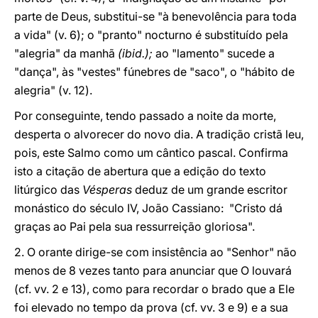
parte de Deus, substitui-se "à benevolência para toda
a vida" (v. 6); o "pranto" nocturno é substituído pela
"alegria" da manhã
(ibid.);
ao "lamento" sucede a
"dança", às "vestes" fúnebres de "saco", o "hábito de
alegria" (v. 12).
Por conseguinte, tendo passado a noite da morte,
desperta o alvorecer do novo dia. A tradição cristã leu,
pois, este Salmo como um cântico pascal. Confirma
isto a citação de abertura que a edição do texto
litúrgico das
Vésperas
deduz de um grande escritor
monástico do século IV, João Cassiano: "Cristo dá
graças ao Pai pela sua ressurreição gloriosa".
2. O orante dirige-se com insistência ao "Senhor" não
menos de 8 vezes tanto para anunciar que O louvará
(cf. vv. 2 e 13), como para recordar o brado que a Ele
foi elevado no tempo da prova (cf. vv. 3 e 9) e a sua