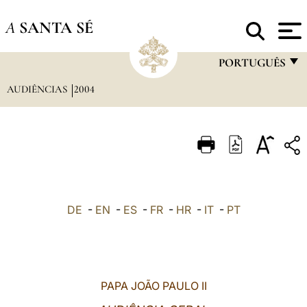
A
SANTA SÉ
PORTUGUÊS
AUDIÊNCIAS
2004
FRANÇAIS
ENGLISH
ITALIANO
PORTUGUÊS
ESPAÑOL
DE
-
EN
-
ES
-
FR
-
HR
-
IT
-
PT
DEUTSCH
POLSKI
العربيّة
PAPA JOÃO PAULO II
中文