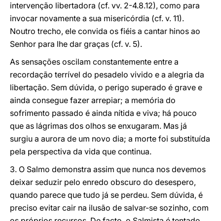
intervenção libertadora (cf. vv. 2-4.8.12), como para
invocar novamente a sua misericórdia (cf. v. 11).
Noutro trecho, ele convida os fiéis a cantar hinos ao
Senhor para lhe dar graças (cf. v. 5).
As sensações oscilam constantemente entre a
recordação terrível do pesadelo vivido e a alegria da
libertação. Sem dúvida, o perigo superado é grave e
ainda consegue fazer arrepiar; a memória do
sofrimento passado é ainda nítida e viva; há pouco
que as lágrimas dos olhos se enxugaram. Mas já
surgiu a aurora de um novo dia; a morte foi substituída
pela perspectiva da vida que continua.
3. O Salmo demonstra assim que nunca nos devemos
deixar seduzir pelo enredo obscuro do desespero,
quando parece que tudo já se perdeu. Sem dúvida, é
preciso evitar cair na ilusão de salvar-se sozinho, com
os próprios recursos. De facto, o Salmista é tentado