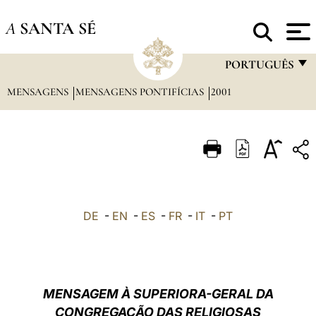
A
SANTA SÉ
PORTUGUÊS
MENSAGENS
MENSAGENS PONTIFÍCIAS
2001
FRANÇAIS
ENGLISH
ITALIANO
PORTUGUÊS
ESPAÑOL
DE
-
EN
-
ES
-
FR
-
IT
-
PT
DEUTSCH
POLSKI
العربيّة
MENSAGEM À SUPERIORA-GERAL DA
CONGREGAÇÃO DAS RELIGIOSAS
中文