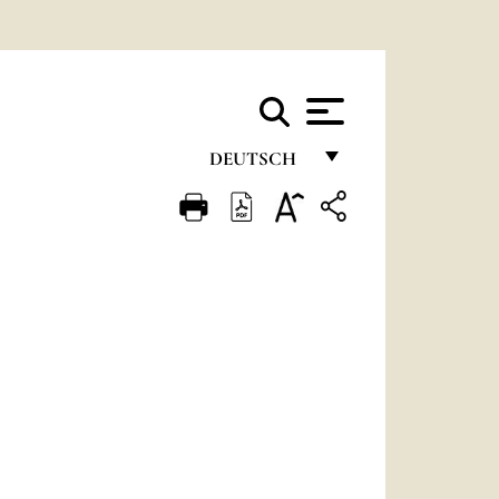
DEUTSCH
FRANÇAIS
ENGLISH
ITALIANO
PORTUGUÊS
ESPAÑOL
DEUTSCH
POLSKI