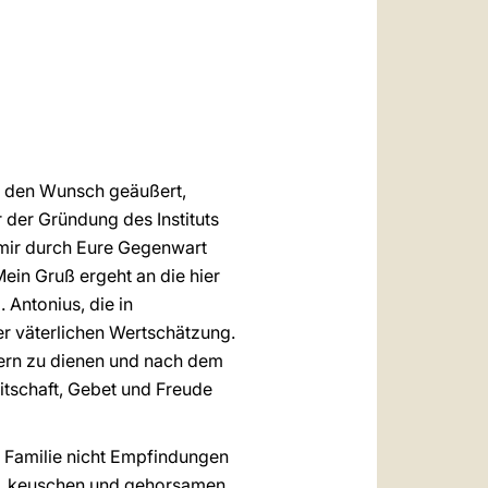
العربيّة
中文
LATINE
s, den Wunsch geäußert,
 der Gründung des Instituts
r mir durch Eure Gegenwart
Mein Gruß ergeht an die hier
 Antonius, die in
er väterlichen Wertschätzung.
dern zu dienen und nach dem
eitschaft, Gebet und Freude
n Familie nicht Empfindungen
en, keuschen und gehorsamen