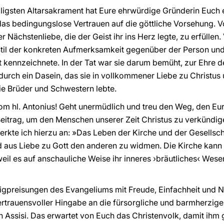
iligsten Altarsakrament hat Eure ehrwürdige Gründerin Euch
das bedingungslose Vertrauen auf die göttliche Vorsehung. Vo
 Nächstenliebe, die der Geist ihr ins Herz legte, zu erfüllen
til der konkreten Aufmerksamkeit gegenüber der Person und 
ät kennzeichnete. In der Tat war sie darum bemüht, zur Ehre 
urch ein Dasein, das sie in vollkommener Liebe zu Christus u
ie Brüder und Schwestern lebte.
om hl. Antonius! Geht unermüdlich und treu den Weg, den Eur
Beitrag, um den Menschen unserer Zeit Christus zu verkündi
rkte ich hierzu an: »Das Leben der Kirche und der Gesellsch
nd aus Liebe zu Gott den anderen zu widmen. Die Kirche kann 
eil es auf anschauliche Weise ihr inneres ›bräutliches‹ Wes
ligpreisungen des Evangeliums mit Freude, Einfachheit und N
ertrauensvoller Hingabe an die fürsorgliche und barmherzig
n Assisi. Das erwartet von Euch das Christenvolk, damit ihm 