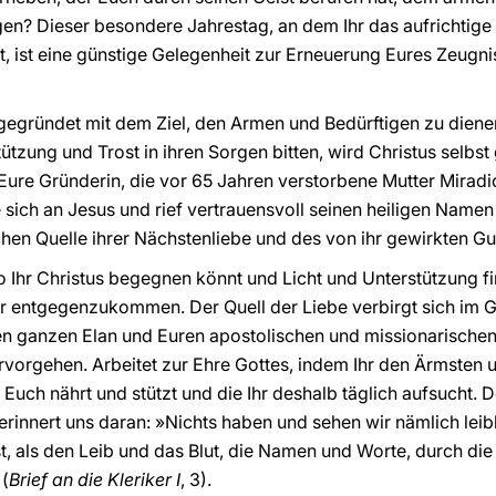
gen? Dieser besondere Jahrestag, an dem Ihr das aufrichtig
, ist eine günstige Gelegenheit zur Erneuerung Eures Zeugni
egründet mit dem Ziel, den Armen und Bedürftigen zu dienen
ützung und Trost in ihren Sorgen bitten, wird Christus selbs
ure Gründerin, die vor 65 Jahren verstorbene Mutter Miradi
e sich an Jesus und rief vertrauensvoll seinen heiligen Name
hen Quelle ihrer Nächstenliebe und des von ihr gewirkten G
o Ihr Christus begegnen könnt und Licht und Unterstützung 
r entgegenzukommen. Der Quell der Liebe verbirgt sich im G
en ganzen Elan und Euren apostolischen und missionarischen
vorgehen. Arbeitet zur Ehre Gottes, indem Ihr den Ärmsten u
e Euch nährt und stützt und die Ihr deshalb täglich aufsucht. 
 erinnert uns daran: »Nichts haben und sehen wir nämlich leibl
t, als den Leib und das Blut, die Namen und Worte, durch di
 (
Brief an die Kleriker I
, 3).