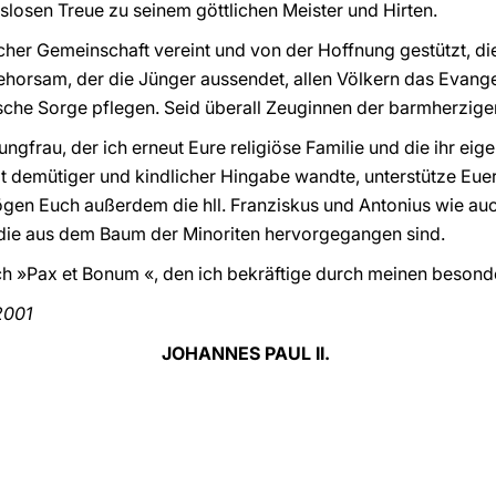
losen Treue zu seinem göttlichen Meister und Hirten.
cher Gemeinschaft vereint und von der Hoffnung gestützt, die
horsam, der die Jünger aussendet, allen Völkern das Evange
rische Sorge pflegen. Seid überall Zeuginnen der barmherzige
ngfrau, der ich erneut Eure religiöse Familie und die ihr eige
it demütiger und kindlicher Hingabe wandte, unterstütze Euer
gen Euch außerdem die hll. Franziskus und Antonius wie auc
die aus dem Baum der Minoriten hervorgegangen sind.
h »Pax et Bonum «, den ich bekräftige durch meinen beson
 2001
JOHANNES PAUL II.