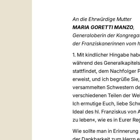
An die Ehrwürdige Mutter
MARIA GORETTI MANZO
,
Generaloberin der Kongrega
der Franziskanerinnen vom h
1. Mit kindlicher Hingabe h
während des Generalkapitels 
stattfindet, dem Nachfolger 
erweist, und ich begrüße Sie,
versammelten Schwestern des 
verschiedenen Teilen der Wel
Ich ermutige Euch, liebe Sch
Ideal des hl. Franziskus von 
zu leben«, wie es in Eurer Re
Wie sollte man in Erinnerung
der Dankbarkeit zum Herrn e