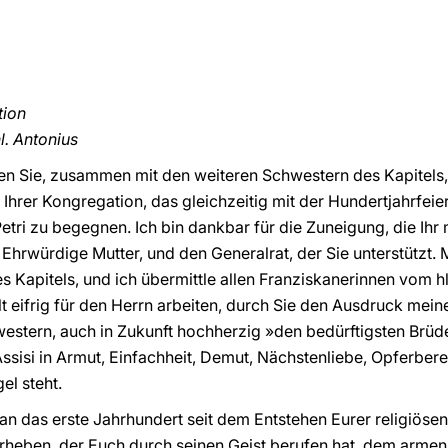
tion
l. Antonius
aben Sie, zusammen mit den weiteren Schwestern des Kapitel
Ihrer Kongregation, das gleichzeitig mit der Hundertjahrfeier
Petri zu begegnen. Ich bin dankbar für die Zuneigung, die Ih
 Ehrwürdige Mutter, und den Generalrat, der Sie unterstützt. 
Kapitels, und ich übermittle allen Franziskanerinnen vom hl.
t eifrig für den Herrn arbeiten, durch Sie den Ausdruck mein
western, auch in Zukunft hochherzig »den bedürftigsten Brü
Assisi in Armut, Einfachheit, Demut, Nächstenliebe, Opferber
gel steht.
 an das erste Jahrhundert seit dem Entstehen Eurer religiöse
rheben, der Euch durch seinen Geist berufen hat, dem arm