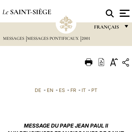
Le
SAINT-SIÈGE
FRANÇAIS
MESSAGES
MESSAGES PONTIFICAUX
2001
FRANÇAIS
ENGLISH
ITALIANO
PORTUGUÊS
ESPAÑOL
DE
-
EN
-
ES
-
FR
-
IT
-
PT
DEUTSCH
POLSKI
العربيّة
MESSAGE DU PAPE JEAN PAUL II
中文