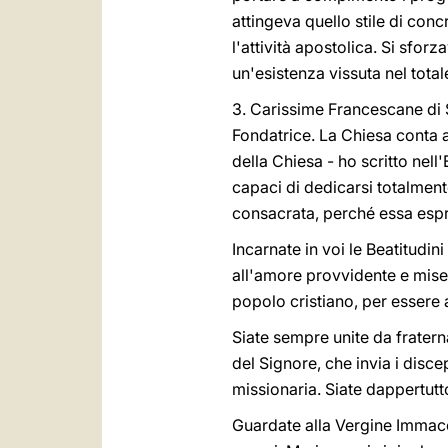
attingeva quello stile di con
l'attività apostolica. Si sforza
un'esistenza vissuta nel total
3. Carissime Francescane di S
Fondatrice. La Chiesa conta a
della Chiesa - ho scritto nel
capaci di dedicarsi totalment
consacrata, perché essa espr
Incarnate in voi le Beatitudi
all'amore provvidente e miser
popolo cristiano, per essere 
Siate sempre unite da frater
del Signore, che invia i disce
missionaria. Siate dappertutt
Guardate alla Vergine Immacol