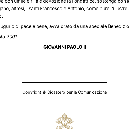
eva con umile e filiale devozione la Fondatrice, sostenga con l
no, altresì, i santi Francesco e Antonio, come pure l'illustre 
o.
ugurio di pace e bene, avvalorato da una speciale Benedizi
sto 2001
GIOVANNI PAOLO II
Copyright © Dicastero per la Comunicazione