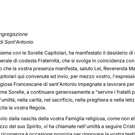
ongregazione
di Sant'Antonio
sieme con le Sorelle Capitolari, ha manifestato il desiderio di
nerale di codesta Fraternità, che si svolge in coincidenza con
etto che la vostra presenza manifesta, saluto Lei, Reverenda M
pitolari qui convenute ed invio, per mezzo vostro, l'espress
giose Francescane di sant'Antonio impegnate a lavorare per il
me Sorelle, a continuare generosamente a "servire i fratelli p
'umiltà, nella carità, nel sacrificio, nella preghiera e nella let
ita la vostra Regola.
 dalla nascita della vostra Famiglia religiosa, come non el
zzo del suo Spirito, vi ha chiamate nell'umiltà a seguire Crist
ricorrenza è occasione propizia per rinnovare la vostra test