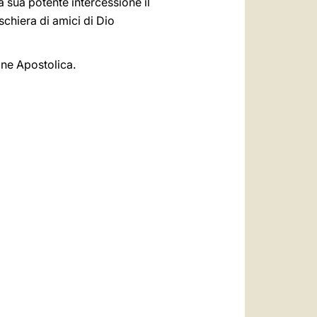
a sua potente intercessione il
schiera di amici di Dio
one Apostolica.