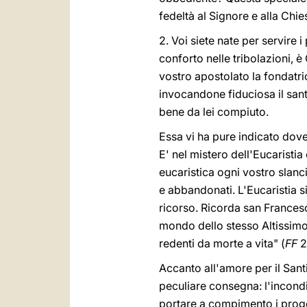
fedeltà al Signore e alla Chi
2. Voi siete nate per servire 
conforto nelle tribolazioni, 
vostro apostolato la fondatr
invocandone fiduciosa il sant
bene da lei compiuto.
Essa vi ha pure indicato dove 
E' nel mistero dell'Eucaristia
eucaristica ogni vostro slanc
e abbandonati. L'Eucaristia s
ricorso. Ricorda san Frances
mondo dello stesso Altissimo, 
redenti da morte a vita" (
FF
2
Accanto all'amore per il Sant
peculiare consegna: l'incond
portare a compimento i proget