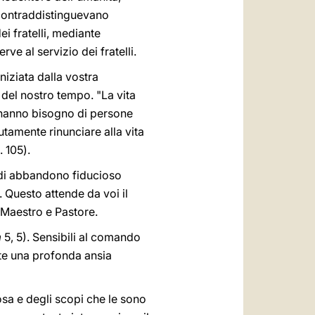
e contraddistinguevano
dei fratelli, mediante
ve al servizio dei fratelli.
iziata dalla vostra
 del nostro tempo. "La vita
 hanno bisogno di persone
utamente rinunciare alla vita
 105).
o di abbandono fiducioso
 Questo attende da voi il
 Maestro e Pastore.
m
5, 5). Sensibili al comando
vate una profonda ansia
osa e degli scopi che le sono