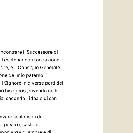
العربيّة
中文
LATINE
 incontrare il Successore di
 il centenario di fondazione
adre, e il Consiglio Generale
ione del mio paterno
 Signore in diverse parti del
iù bisognosi, vivendo nella
izia, secondo l'ideale di san
evare sentimenti di
o, povero, casto e
imonianza di amore e di