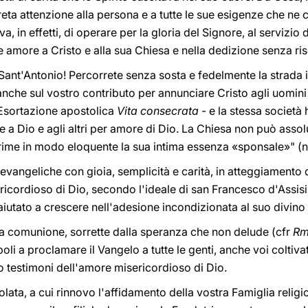
creta attenzione alla persona e a tutte le sue esigenze che n
va, in effetti, di operare per la gloria del Signore, al servizio 
e amore a Cristo e alla sua Chiesa e nella dedizione senza riser
ant'Antonio! Percorrete senza sosta e fedelmente la strada in
nche sul vostro contributo per annunciare Cristo agli uomini
l'Esortazione apostolica
Vita consecrata
- e la stessa società
e a Dio e agli altri per amore di Dio. La Chiesa non può assol
ime in modo eloquente la sua intima essenza «sponsale»" (n.
ni evangeliche con gioia, semplicità e carità, in atteggiament
icordioso di Dio, secondo l'ideale di san Francesco d'Assisi.
aiutato a crescere nell'adesione incondizionata al suo divino
na comunione, sorrette dalla speranza che non delude (cfr
R
poli a proclamare il Vangelo a tutte le genti, anche voi colti
o testimoni dell'amore misericordioso di Dio.
ata, a cui rinnovo l'affidamento della vostra Famiglia religi