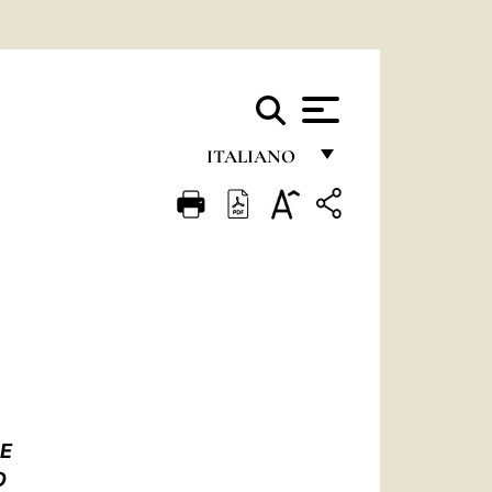
ITALIANO
FRANÇAIS
ENGLISH
ITALIANO
PORTUGUÊS
ESPAÑOL
DEUTSCH
NE
POLSKI
O