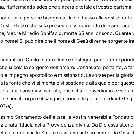
esa, riaffermando adesione sincera e totale al vostro carisma.
i poveri e le persone bisognose. In chi bussa alle vostre port
è Cristo stesso che si fa presente e vi domanda di essere acco
ice, Madre Miradio Bonifacio, morta 65 anni or sono. Quante 
o nome! Si può dire che il nome di Gesù divenne sorgente ines
incontrare Cristo e trarre luce e sostegno per poter rispondere
 che si cela la sorgente dell'amore. Continuate, pertanto, a fa
io e impegno apostolico e missionario. Lavorate per la gloria
ia la fonte che vi alimenta e vi sostiene e alla quale per que
co, al cui carisma vi ispirate, che nulla "possediamo e vedi
se non il corpo e il sangue, i nomi e le parole mediante le qua
07/a).
issimo Sacramento dell'altare, la vostra venerabile Fondatrice
izionata fiducia nella Provvidenza divina. Da Dio essa atten
ti di carità che lo Spirito suscitava nel suo cuore. Da Gesù,