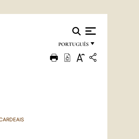
PORTUGUÊS
FRANÇAIS
ENGLISH
ITALIANO
PORTUGUÊS
ESPAÑOL
DEUTSCH
-CARDEAIS
POLSKI