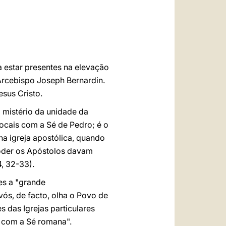
العربيّة
中文
LATINE
a estar presentes na elevação
Arcebispo Joseph Bernardin.
sus Cristo.
o mistério da unidade da
locais com a Sé de Pedro; é o
a igreja apostólica, quando
oder os Apóstolos davam
4, 32-33).
es a "grande
vós, de facto, olha o Povo de
s das Igrejas particulares
 com a Sé romana".