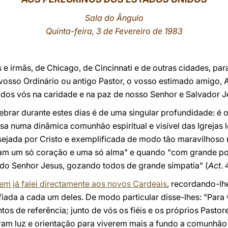
Sala do Ângulo
Quinta-feira, 3 de Fevereiro de 1983
 e irmãs, de Chicago, de Cincinnati e de outras cidades, par
vosso Ordinário ou antigo Pastor, o vosso estimado amigo, 
dos vós na caridade e na paz de nosso Senhor e Salvador Je
ebrar durante estes dias é de uma singular profundidade: é 
ssa numa dinâmica comunhão espiritual e visível das Igrejas 
sejada por Cristo e exemplificada de modo tão maravilhoso n
nham um só coração e uma só alma" e quando "com grande p
do Senhor Jesus, gozando todos de grande simpatia" (
Act
. 
em já falei directamente aos novos Cardeais
, recordando-lh
iada a cada um deles. De modo particular disse-lhes: "Para 
s de referência; junto de vós os fiéis e os próprios Pastore
am luz e orientação para viverem mais a fundo a comunhão