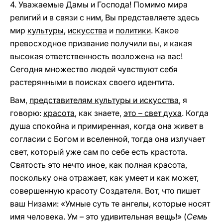
4. Уважаемые Дамы и Господа! Помимо мира
религий и в связи с ним, Вы представляете здесь
мир
культуры
,
искусства
и
политики
. Какое
превосходное призвание получили вы, и какая
высокая ответственность возложена на вас!
Сегодня множество людей чувствуют себя
растерянными в поисках своего идентита.
Вам,
представителям культуры и искусства
, я
говорю:
красота
, как знаете,
это – свет духа
. Когда
душа спокойна и примиренная, когда она живет в
согласии с Богом и вселенной, тогда она излучает
свет, который уже сам по себе есть крастота.
Святость это нечто иное, как полная красота,
поскольку она отражает, как умеет и как может,
совершенную красоту Создателя. Вот, что пишет
ваш Низами: «Умные суть те ангелы, которые носят
имя человека. Ум – это удивительная вещь!» (
Семь