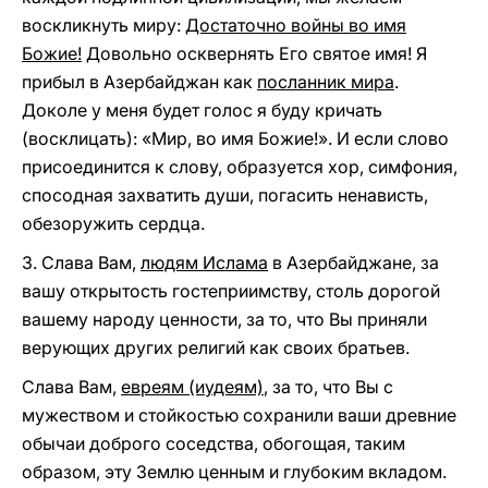
воскликнуть миру:
Достаточно войны во имя
Божие!
Довольно осквернять Его святое имя! Я
прибыл в Азербайджан как
посланник мира
.
Доколе у меня будет голос я буду кричать
(восклицать): «Мир, во имя Божие!». И если слово
присоединится к слову, образуется хор, симфония,
спосодная захватить души, погасить ненависть,
обезоружить сердца.
3. Слава Вам,
людям Ислама
в Азербайджане, за
вашу открытость гостеприимству, столь дорогой
вашему народу ценности, за то, что Вы приняли
верующих других религий как своих братьев.
Слава Вам,
евреям (иудеям)
, за то, что Вы с
мужеством и стойкостью сохранили ваши древние
обычаи доброго соседства, обогощая, таким
образом, эту Землю ценным и глубоким вкладом.