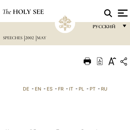
The
HOLY SEE
РУССКИЙ
SPEECHES
2002
MAY
FRANÇAIS
ENGLISH
ITALIANO
PORTUGUÊS
ESPAÑOL
DE
-
EN
-
ES
-
FR
-
IT
-
PL
-
PT
-
RU
DEUTSCH
POLSKI
العربيّة
中文