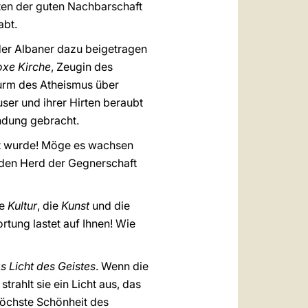
iten der guten Nachbarschaft
abt.
 der Albaner dazu beigetragen
oxe Kirche
, Zeugin des
turm des Atheismus über
user und ihrer Hirten beraubt
ndung gebracht.
egt wurde! Möge es wachsen
nden Herd der Gegnerschaft
ie
Kultur
, die
Kunst
und die
tung lastet auf Ihnen! Wie
s Licht des Geistes
. Wenn die
trahlt sie ein Licht aus, das
e höchste Schönheit des