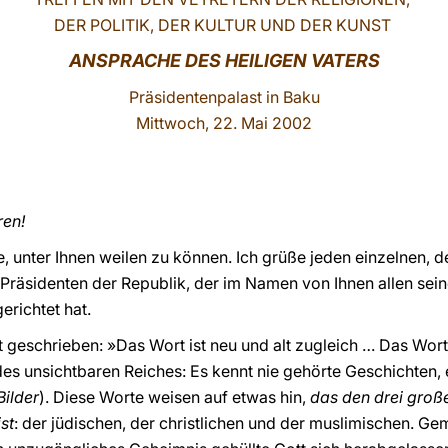
DER POLITIK, DER KULTUR UND DER KUNST
ANSPRACHE DES HEILIGEN VATERS
Präsidentenpalast in Baku
Mittwoch, 22. Mai 2002
ren!
de, unter Ihnen weilen zu können. Ich grüße jeden einzelnen, d
räsidenten der Republik, der im Namen von Ihnen allen sein
richtet hat.
t geschrieben: »Das Wort ist neu und alt zugleich … Das Wort,
es unsichtbaren Reiches: Es kennt nie gehörte Geschichten, e
Bilder
). Diese Worte weisen auf etwas hin,
das den drei groß
st
: der jüdischen, der christlichen und der muslimischen. Ge