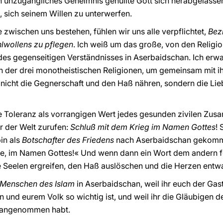
ein unzugängliches Geheimnis gehüllte Gott sich herabgelass
, sich seinem Willen zu unterwerfen.
e zwischen uns bestehen, fühlen wir uns alle verpflichtet,
Bez
wollens zu pflegen
. Ich weiß um das große, von den Religi
es gegenseitigen Verständnisses in Aserbaidschan. Ich erwa
n der drei monotheistischen Religionen, um gemeinsam mit 
n nicht die Gegnerschaft und den Haß nähren, sondern die Li
e Toleranz als vorrangigen Wert jedes gesunden zivilen Zu
ir der Welt zurufen:
Schluß mit dem Krieg im Namen Gottes
!
in als
Botschafter des Friedens
nach Aserbaidschan gekomme
de, im Namen Gottes!« Und wenn dann ein Wort dem andern fol
e Seelen ergreifen, den Haß auslöschen und die Herzen entw
Menschen des Islam
in Aserbaidschan, weil ihr euch der Gas
n und eurem Volk so wichtig ist, und weil ihr die Gläubigen d
 angenommen habt.