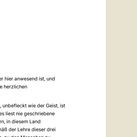
العربيّة
中文
LATINE
er hier anwesend ist, und
e herzlichen
 unbefleckt wie der Geist, ist
s liest nie geschriebene
en
, in diesem Land
mäß der Lehre dieser drei