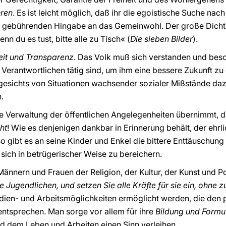
hren
. Es ist leicht möglich, daß ihr die egoistische Suche na
er gebührenden Hingabe an das Gemeinwohl. Der große Dichte
n du es tust, bitte alle zu Tisch« (
Die sieben Bilder
).
keit und Transparenz
. Das Volk muß sich verstanden und besch
 Verantwortlichen tätig sind, um ihm eine bessere Zukunft zu 
esichts von Situationen wachsender sozialer Mißstände dazu
n.
e Verwaltung der öffentlichen Angelegenheiten übernimmt, dar
ht
! Wie es denjenigen dankbar in Erinnerung behält, der ehrl
 gibt es an seine Kinder und Enkel die bittere Enttäuschung 
sich in betrügerischer Weise zu bereichern.
Männern und Frauen der Religion, der Kultur, der Kunst und P
e Jugendlichen, und setzen Sie alle Kräfte für sie ein, ohne 
udien- und Arbeitsmöglichkeiten ermöglicht werden, die den 
 entsprechen. Man sorge vor allem für ihre
Bildung und Form
und dem Leben und Arbeiten einen Sinn verleihen.