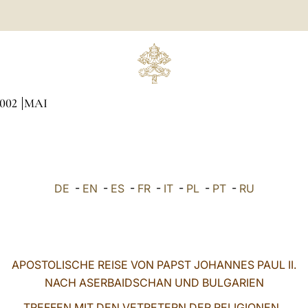
002
MAI
DE
-
EN
-
ES
-
FR
-
IT
-
PL
-
PT
-
RU
APOSTOLISCHE REISE VON PAPST JOHANNES PAUL II.
NACH ASERBAIDSCHAN UND BULGARIEN
TREFFEN MIT DEN VETRETERN DER RELIGIONEN,