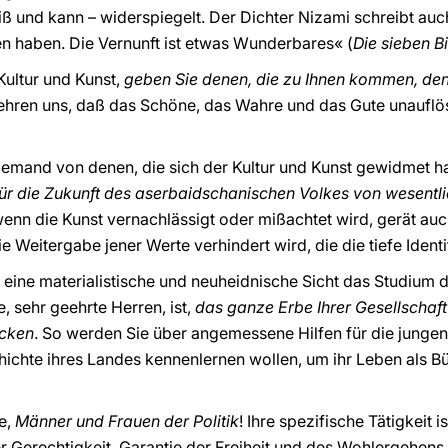
iß und kann – widerspiegelt. Der Dichter Nizami schreibt auch
n haben. Die Vernunft ist etwas Wunderbares« (
Die sieben Bi
Kultur und Kunst,
geben Sie denen, die zu Ihnen kommen, d
 lehren uns, daß das Schöne, das Wahre und das Gute unaufl
 niemand von denen, die sich der Kultur und Kunst gewidmet 
 für die Zukunft des aserbaidschanischen Volkes von wesent
wenn die Kunst vernachlässigt oder mißachtet wird, gerät a
ie Weitergabe jener Werte verhindert wird, die die tiefe Ident
 eine materialistische und neuheidnische Sicht das Studium d
, sehr geehrte Herren, ist,
das ganze Erbe Ihrer Gesellschaft
ecken
. So werden Sie über angemessene Hilfen für die junge
chte ihres Landes kennenlernen wollen, um ihr Leben als Bü
ie,
Männer und Frauen der Politik
! Ihre spezifische Tätigkeit
Gerechtigkeit, Garantie der Freiheit und des Wohlergehens für