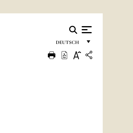
DEUTSCH
FRANÇAIS
ENGLISH
ITALIANO
PORTUGUÊS
ESPAÑOL
DEUTSCH
POLSKI