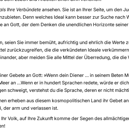
 als Ihre Verbündete
ansehen. Sie ist an Ihrer Seite, um den J
nzubieten. Denn welches Ideal kann besser zur Suche nach W
e an Gott, der dem Denken die unendlichen Horizonte seine
on, seien Sie immer bemüht, aufrichtig und ehrlich die Werte 
ttel zurückzugreifen, die die verkündeten Ideale verkümmern
einander, aber meiden Sie alle Mittel der Überredung, die die
einer Gebete an Gott: »Wenn dein Diener … in seinem Beten Mu
er an …Wenn er in hundert Sprachen redete, würde er dich 
en schweigt, verstehst du die Sprache, deren er nicht mächtig
en erheben aus diesem kosmopolitischen Land ihr Gebet an 
 der arm und verlassen ist.
 Ihr Volk, auf Ihre Zukunft komme der Segen des allmächtige
en!