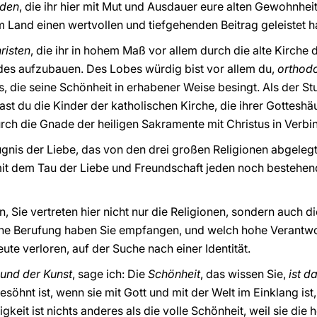
den
, die ihr hier mit Mut und Ausdauer eure alten Gewohnhe
 Land einen wertvollen und tiefgehenden Beitrag geleistet h
risten
, die ihr in hohem Maß vor allem durch die alte Kirche
andes aufzubauen. Des Lobes würdig bist vor allem du,
orthod
 die seine Schönheit in erhabener Weise besingt. Als der S
st du die Kinder der katholischen Kirche, die ihrer Gotteshä
h die Gnade der heiligen Sakramente mit Christus in Verbi
eugnis der Liebe, das von den drei großen Religionen abgel
 mit dem Tau der Liebe und Freundschaft jeden noch bestehe
 Sie vertreten hier nicht nur die Religionen, sondern auch d
che Berufung haben Sie empfangen, und welch hohe Verantwor
ute verloren, auf der Suche nach einer Identität.
 und der Kunst
, sage ich: Die
Schönheit
, das wissen Sie,
ist da
hnt ist, wenn sie mit Gott und mit der Welt im Einklang ist, s
ligkeit ist nichts anderes als die volle Schönheit, weil sie di