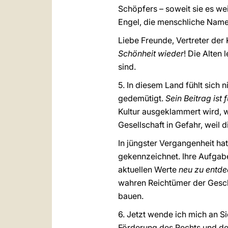
Schöpfers – soweit sie es we
Engel, die menschliche Name
Liebe Freunde, Vertreter der 
Schönheit wieder
! Die Alten
sind.
5. In diesem Land fühlt sich
gedemütigt.
Sein Beitrag ist
Kultur ausgeklammert wird, 
Gesellschaft in Gefahr, weil d
In jüngster Vergangenheit hat
gekennzeichnet. Ihre Aufgabe
aktuellen Werte
neu zu entd
wahren Reichtümer der Geschi
bauen.
6. Jetzt wende ich mich an S
Förderung des Rechts und der 