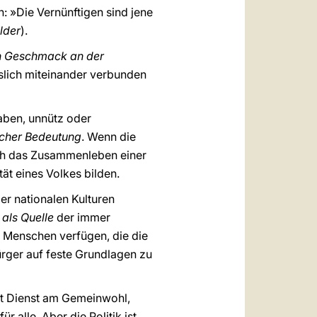
: »Die Vernünftigen sind jene
lder
).
en Geschmack an der
öslich miteinander verbunden
haben, unnütz oder
licher Bedeutung
. Wenn die
uch das Zusammenleben einer
ität eines Volkes bilden.
er nationalen Kulturen
 als Quelle
der immer
n Menschen verfügen, die die
rger auf feste Grundlagen zu
 ist Dienst am Gemeinwohl,
 alle. Aber die Politik ist