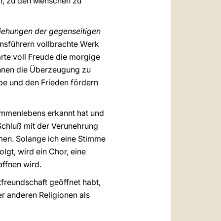
en, zu den Menschen zu
iehungen der gegenseitigen
onsführern vollbrachte Werk
rte voll Freude die morgige
ihnen die Überzeugung zu
ebe und den Frieden fördern
sammenlebens erkannt hat und
 Schluß mit der Verunehrung
n. Solange ich eine Stimme
gt, wird ein Chor, eine
affnen wird.
tfreundschaft geöffnet habt,
er anderen Religionen als