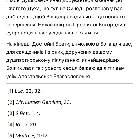
моєї душі самочинно добувається візвання до
З
Святого Духа, що тут, на Синоді, розпочав у вас
добре діло, щоб Він допровадив його до повного
завершення. Нехай покров Пресвятої Богородиці
супроводить вас усі дні вашого життя.
На кінець, Достойні Брати, внмолюю в Бога для вас,
для священиків і вірних, доручених вашому
душпастирському піклуванню, якнайщедріших
Божих ласк та
усього серця бажаю вділити вам
з
усім Апостольське Благословення.
[
1
]
Luc
. 22, 32.
[
2
] Cfr.
Lumen Gentium
, 23.
[
3
]
2 Petr
. 1, 4.
[
4
]
Io
. 15, 20.
[
5
]
Matth
. 5, 11-12.