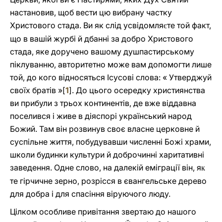
настановив, щоб вести цю вибрану частку
Христового стада. Ви як слід усвідомля
те той факт,
є
що в вашій журбі й дбанні за добро Христового
стада, яке доручено вашому душпастирському
піклуванню, авторитетно може вам допомогти лише
той, до кого відносяться Ісусові слова: « Утверджуй
своїх братів »[
1
]. До цього осередку християнства
ви прибули з трьох континентів, де вже віддавна
поселився і живе в діяспорі український народ
Божий. Там він розвинув своє власне церковне й
суспільне життя, побудувавши численні Божі храми,
школи будинки культури й доброчинні харитативні
заведення. Одне слово, на далекій еміграції він, я
к
те гірчичне зерно, розрісся в євангельське дерево
для добра і для спасіння віруючого люду.
Цілком особливе привітання звертаю до нашого