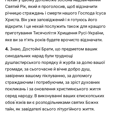
Святий Рік, який я проголосив, щоб відзначити
річницю страждань і смерти нашого Господа Ісуса
Христа. Він уже заповіджений і я готуюсь його
відкрити. І це нехай послужить також для кращого
приготуваиня Тисячолі
я Хрищення Русі-України,
тт
яке ви за п'ять років будете врочисто відзначати.
4.
Знаю, Достойні Брати,
о предметом вашик
щ
синодальних нарад були труднощі
душпастирського порядку й журба за долю вашої
громади, за сьогочасне й вічне добро душ,
завірених вашому піклуванню, за допомогу
страждаючим і потребуючим, за зріст духовних
покликань і за оновлення християнського жи
я
тт
серед народу. В виконуванні ваших єпископських
'
обов
язків ви є розподільниками святих Божнх
тайн, як завідателі всього літургійного життя.