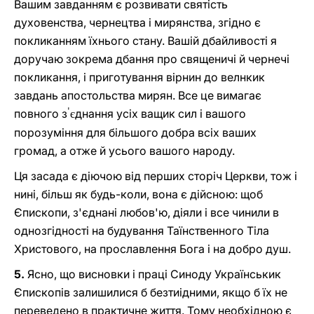
Вашим завданням є розвивати святість
духовенства, чернецтва і мирянства, згідно є
покликанням їхнього стану. Вашій дбайливості я
доручаю зокрема дбання про священичі й чернечі
покликання, і приготування вірнин до велнкик
завдань апостольства мирян. Все це вимагає
'
повного з
днання усіх ващик сил і вашого
є
порозуміння для більшого добра всіх ваших
громад, а отже й усього вашого народу.
Ця засада є діючою від перших сторіч Церкви, тож і
нині, більш як будь-коли, вона є дійсною: щоб
Єпископи, з'єднані любов'ю, діяли і все чинили в
однозгідності на будування Таїнственного Тіла
Христового, на прославлення Бога і на добро душ.
5.
Ясно, що висновки і праці Синоду Українськик
Єпископів залишилися б безтиідними, якщо б їх не
переведено в практичне життя. Тому необхідною є