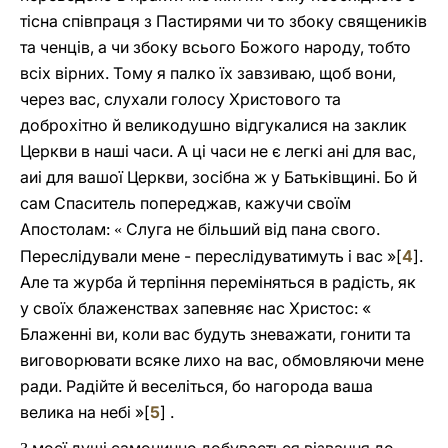
тісна співпраця з Пастирями чи то збоку священиків
та ченців, а чи збоку всього Божого народу, тобто
всіх вірних. Тому я палко їх завзиваю, щоб вони,
через вас, слухали голосу Христового та
доброхітно й великодушно відгукалися на заклик
Церкви в наші часи. А ці часи не є легкі ані для вас,
аиі для вашої Церкви, зосібна ж у Батьківщині. Бо й
сам Спаситель попереджав, кажучи своїм
Апостолам:
Слуга не більший від пана свого.
«
Переслідували мене - переслідуватимуть і вас »[
4
].
Але та журба й терпіння переміняться в радість, як
у своїх блаженствах запевняє нас Христос: «
Блаженні ви, коли вас будуть зневажати, гонити та
виговорювати всяке лихо на вас, обмовляючи мене
ради. Радійте й веселіться, бо нагорода ваша
велика на небі »[
5
] .