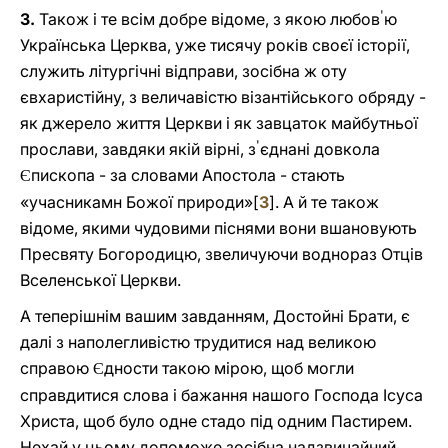
'
3.
Також і те всім добре відоме, з якою любов
ю
Українська Церква, уже тисячу років своєї історії,
служить літургічні відправи, зосібна ж оту
євхаристійну, з величавістю візантійського обряду -
як джерело життя Церкви і як завцаток майбутньої
'
прослави, завдяки якій вірні, з
єднані довкола
пископа - за словами Апостола - стають
Є
«учасникамн Божої природи»[
3
]. А й те також
відоме, якими чудовими піснями вони вшановують
Пресвяту Богородицю, звеличуючи воднораз Отців
Вселенської Церкви.
А теперішнім вашим завданням, Достойні Брати, є
далі з наполегливістю трудитися над великою
справою
дности такою мірою, щоб могли
Є
справдитися слова і бажання нашого Господа Ісуса
Христа, щоб було одне стадо під одним Пастирем.
Нехай у цьому допоможе зосібна надзвичайний