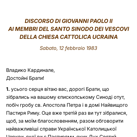
LATINE
DISCORSO DI GIOVANNI PAOLO II
AI MEMBRI DEL SANTO SINODO DEI VESCOVI
DELLA CHIESA CATTOLICA UCRAINA
Sabato, 12 febbraio 1983
Владико Кардинале,
Достойні Брати!
1.
усього серця вітаю вас, дорогі Брати, що
зібрались на вашому єпископському Синоді отут,
побіч гробу св. Апостола Петра і в домі Найвищого
Пастиря Риму. Оце вже третій раз ви тут зібралися,
щоб, за моїм благословенням, разом обговорити
найважливіші справи Української Католицької
Церкви, якої ви є Пастирями, яких Дух Святий