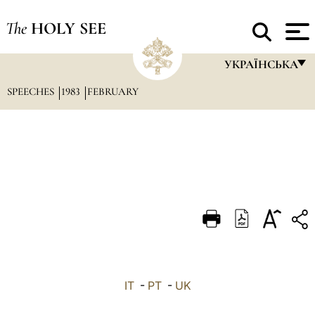
The
HOLY SEE
УКРАЇНСЬКА
SPEECHES
1983
FEBRUARY
FRANÇAIS
ENGLISH
ITALIANO
PORTUGUÊS
ESPAÑOL
DEUTSCH
POLSKI
العربيّة
IT
-
PT
-
UK
中文