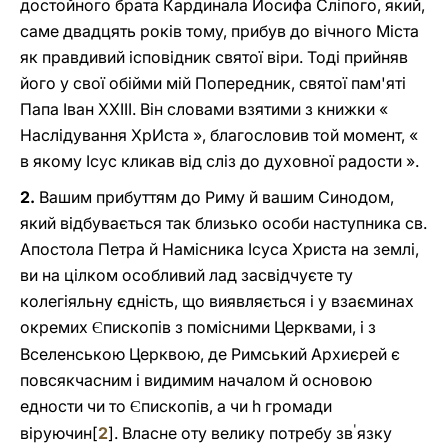
достойного брата Кардинала Йосифа Сліпого, який,
саме двадцять років тому, прибув до вічного Міста
як правдивий ісповідник святої віри. Тоді прийняв
його у свої обійми мій Попередник, святої пам'яті
Папа Іван ХХІІІ. Він словами взятими з книжки «
Наслідування ХрИста », благословив той момент, «
в якому Ісус кликав від сліз до духовної радости ».
2.
Вашим прибуттям до Риму й вашим Синодом,
який відбувається так близько особи наступника св.
Апостола Петра й Намісника Ісуса Христа на землі,
ви на цілком особливий лад засвідчуєте ту
колегіяльну єдність, що виявляється і у взаєминах
окремих
пископів з помісними Церквами, і з
Є
Вселенською Церквою, де Римський Архиєрей є
повсякчасним і видимим началом й основою
едности чи то
пископів, а чи h громади
Є
'
віруючин[
2
]. Власне оту велику потребу зв
язку