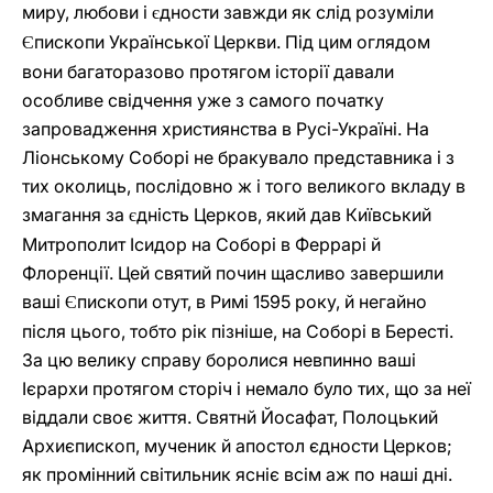
миру, любови і
дности завжди як слід розуміли
є
пископи Української Церкви. Під цим оглядом
Є
вони багаторазово протягом історії давали
особливе свідчення уже з самого початку
запровадження християнства в Русі-Україні. На
Ліонському Соборі не бракувало представника і з
тих околиць, послідовно ж і того великого вкладу в
змагання за
дність Церков, який дав Київський
є
Митрополит Ісидор на Соборі в Феррарі й
Флоренції. Цей святий почин щасливо завершили
ваші
пископи отут, в Римі 1595 pоку, й негайно
Є
після цього, тобто рік пізніше, на Соборі в Бересті.
За цю велику справу боролися невпинно ваші
Ієрархи протягом сторіч і немало було тих, що за неї
віддали своє життя. Святнй Йосафат, Полоцький
Архиєпископ, мученик й апостол єдности Церков;
як промінний світильник ясніє всім аж по наші дні.