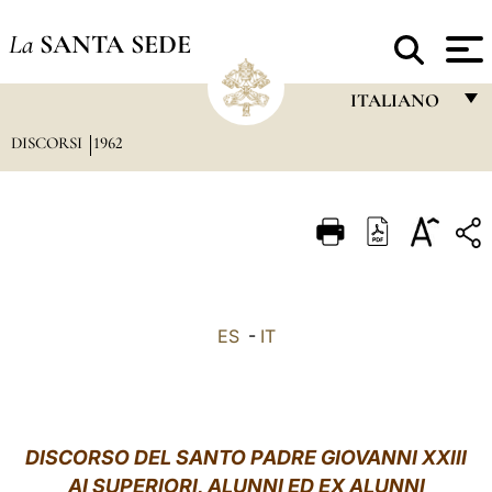
La
SANTA SEDE
ITALIANO
DISCORSI
1962
FRANÇAIS
ENGLISH
ITALIANO
PORTUGUÊS
ESPAÑOL
ES
-
IT
DEUTSCH
POLSKI
العربيّة
DISCORSO DEL SANTO PADRE GIOVANNI XXIII
AI SUPERIORI, ALUNNI ED EX ALUNNI
中文