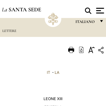
La
SANTA SEDE
ITALIANO
LETTERE
FRANÇAIS
ENGLISH
ITALIANO
PORTUGUÊS
ESPAÑOL
IT
-
LA
DEUTSCH
POLSKI
العربيّة
LEONE XIII
中文