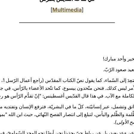
]
Multimedia
[
________________________________________
لخير وأحد مبارك!
عيد صعود الرّبّ.
أمر ليس كذلك. فنحن متّحدون بيسوع، كما تتّحد الأعضاء بالرّأس، في جس
لكاملة مع الآب. في هذا قال القدّيس أغسطينس: "إنّ تقدُّم الرّأس هو رج
 وتشمل، عبر إنسانيّته، كلّ ما في البشريّة، فترفع الإنسان وتفتديه من
مة والظّلم واليأس، لتبلغ إلى انتصار الفصح النّهائي، حيث ابن الله "بم
ح الأولى
).
نا عن وَعدٍ بعيد، بل عن رباط حيّ يجذبنا نحن أيضًا نحو المجد السّماويّ، ف