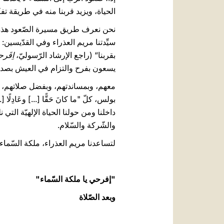
الحياة، ويزيد قربنا منه في طريقة تف
سيِّدتنا مريم العذراء وفي القدّيسين: 
بقربنا“ (راجع الإرشاد الرّسوليّ،
اِفَرح
يسعون بفرح والتزام في العيش بصد
معهم، وبمساندتهم، وبفضل صلاتهم، نست
داخلنا ومن حولنا الحياة الإلهيّة التي 
والشّركة والسّلام.
لتساعدنا مريم العذراء، ملكة السّماء
"إفرحي يا ملكة السّماء"
وبعد الصّلاة