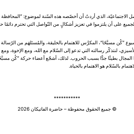
واصل الاجتماعيّة، الذي أردتُ أن أخصّصه هذه السّنة لموضوع: ”المحافظة
لجميع على أن يلتزموا في تعزيز أشكالٍ من التّواصل التي تحترم دائمًا ح
وع ”كُن مسبَّحًا“، المكرَّس للاهتمام بالخليقة، والمُستَلهَم من الرّسالة ا
سيزي، لنتذكّر رسالته التي تدعو إلى السّلام مع الله، ومع الإخوة، وم
ا المجال بطيئًا جدًّا بسبب الحروب. لذلك، أشجّع أعضاء حركة ”كُن مسبَّح
تمام بالسّلام هو الاهتمام بالحياة.
***********
© جميع الحقوق محفوظة – حاضرة الفاتيكان 2026