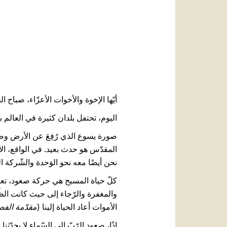
أيّها الإخوة والأخوات الأعزّاء، صباح ا
اليوم، تحتفل بلدان كثيرة في العالم ب
المقدّس هو حدث بعيد. في الواقع، ال
نحن أيضًا معه نحو الوَحدة والشّركة ا
كلّ حياة المسيح هي حركة صعود، تعانق
والمغفرة والرّجاء إلى حيث كانت الظّل
الأموات أعاد الحياة إلينا (
مقدّمة الفص
إذًا، صعود الرّبّ إلى السّماء لا يحدّث