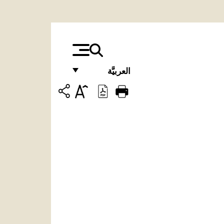
العربيَّة
FRANÇAIS
ENGLISH
ITALIANO
PORTUGUÊS
ESPAÑOL
DEUTSCH
POLSKI