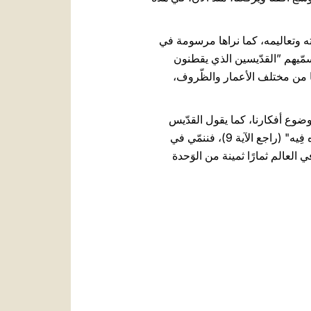
 عطيّة حياته، وفي أمثلته وتعاليمه، كما نراها مرسومة في
يسمّيهم ”القدّيسين الذي يقطنون
خاصًا من مختلف الأعمار والظّروف،
وضوع أفكارنا، كما يقول القدّيس
بولس، كلّ "ما كانَ حَقًّا [...] وعَادِلًا [...] ومُستَحَبًّا" (فيلبي 4، 8)، ونعمل، بمعونة الله، ما "سَمِعناه مِنه وعايَنّاه فِيه" (راجع الآية 9)، فننمّي في
ي العالم ثمارًا ثمينة من الوَحدة