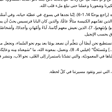
كيرنا وشعورنا وعملنا حتى نبلغ ملء قلب الله.
نحن نعرف طريق مسيرة الصّعود هذه (راجع يوحنّا 14، 1-6). إنّنا نجدها في يسوع، في
الذين تقدّمهم الكنيسة مثالًا عامًّا، والذين كان البابا فرنسيس يحبّ أن 
وا وابتَهِجوا
، 7)، الذين نعيش معهم أيّامنا، آباءً وأمّهاتٍ وأجدادًا، وأش
ق بحسب الإنجيل.
طيع نحن أيضًا أن نتعلَّم أن نصعد يومًا بعد يوم نحو السّماء، ونجعل م
نلناها في المعموديّة، والتي تشدّنا باستمرار إلى العُلى، نحو الآب، وننشر ف
، التي تنير وتقود مسيرتنا في كلّ لحظة.