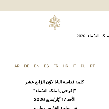
ملكة السّماء
2026
AR
-
DE
-
EN
-
ES
-
FR
-
HR
-
IT
-
PL
-
PT
كلمة قداسة البابا لاوُن الرّابع عشر
"إفرحي يا ملكة السّماء"
الأحد 17 أيّار/مايو 2026
في ساحة القدّيس بطرس