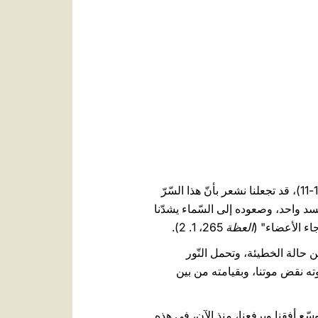
العربيّة
中文
LATINE
صورة يسوع الذي رُفِعَ عن الأرض وصَعِدَ إلى السّماء، كما يقول نصّ الكتاب المقدّس (راجع أعمال الرّسل 1، 1-11)، قد تجعلنا نشعر بأنّ هذا السّرّ
د واحد، وصعوده إلى السّماء يشدّنا
اء الأعضاء" (
العظة
265، 1. 2).
 حالة الخطيئة، وتحمل النّور
وته نقض موتنا، وبقيامته من بين
يوسّع أفقنا ويرفعنا، منذ الآن، في هذه