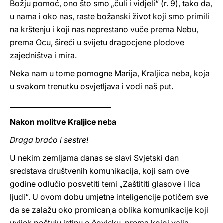
Božju pomoć, ono što smo „čuli i vidjeli“ (r. 9), tako da,
u nama i oko nas, raste božanski život koji smo primili
na krštenju i koji nas neprestano vuče prema Nebu,
prema Ocu, šireći u svijetu dragocjene plodove
zajedništva i mira.
Neka nam u tome pomogne Marija, Kraljica neba, koja
u svakom trenutku osvjetljava i vodi naš put.
_____________________________
Nakon molitve Kraljice neba
Draga braćo i sestre!
U nekim zemljama danas se slavi Svjetski dan
sredstava društvenih komunikacija, koji sam ove
godine odlučio posvetiti temi „Zaštititi glasove i lica
ljudi“. U ovom dobu umjetne inteligencije potičem sve
da se zalažu oko promicanja oblika komunikacije koji
uvijek poštuju istinu o čovjeku, prema kojoj valja