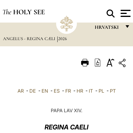
The
HOLY SEE
HRVATSKI
ANGELUS - REGINA CÆLI
2026
FRANÇAIS
ENGLISH
ITALIANO
PORTUGUÊS
ESPAÑOL
AR
-
DE
-
EN
-
ES
-
FR
-
HR
-
IT
-
PL
-
PT
DEUTSCH
POLSKI
PAPA LAV XIV.
العربيّة
REGINA CAELI
中文