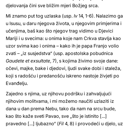
djelovanja čini sve bližim mjeri Božjeg srca.
Mi znamo put tog uzlaska (usp.
Iv
14, 1-6). Nalazimo ga
u Isusu, u daru njegova života, u njegovim primjerima i
učenjima, baš kao što njegov trag vidimo u Djevici
Mariji i u svecima: u onima koje nam Crkva stavlja kao
uzor svima kao i onima – kako ih je papa Franjo volio
zvati – „iz susjedstva“ (usp. apostolska pobudnica
Gaudete et exsultate
, 7), s kojima živimo svoje dane:
očevi, majke, bake i djedovi, ljudi svake dobi i staleža,
koji s radošću i predanošću iskreno nastoje živjeti po
Evanđelju.
Zajedno s njima, uz njihovu podršku i zahvaljujući
njihovim molitvama, i mi možemo naučiti uzlaziti iz
dana u dan prema Nebu, tako da nam na srcu bude,
kao što kaže sveti Pavao, sve „što je istinito [...]
pravedno [...] ljubazno“ (
Fil
4, 8) i provodeći u djelo, uz