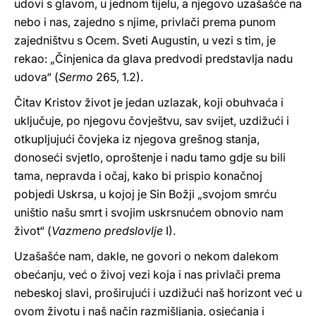
udovi s glavom, u jednom tijelu, a njegovo uzašašće na
nebo i nas, zajedno s njime, privlači prema punom
zajedništvu s Ocem. Sveti Augustin, u vezi s tim, je
rekao: „Činjenica da glava predvodi predstavlja nadu
udova“ (
Sermo
265, 1.2).
Čitav Kristov život je jedan uzlazak, koji obuhvaća i
uključuje, po njegovu čovještvu, sav svijet, uzdižući i
otkupljujući čovjeka iz njegova grešnog stanja,
donoseći svjetlo, oproštenje i nadu tamo gdje su bili
tama, nepravda i očaj, kako bi prispio konačnoj
pobjedi Uskrsa, u kojoj je Sin Božji „svojom smrću
uništio našu smrt i svojim uskrsnućem obnovio nam
život“ (
Vazmeno predslovlje
I).
Uzašašće nam, dakle, ne govori o nekom dalekom
obećanju, već o živoj vezi koja i nas privlači prema
nebeskoj slavi, proširujući i uzdižući naš horizont već u
ovom životu i naš način razmišljanja, osjećanja i