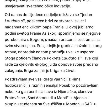
usmjeravati sve tehnološke inovacije.
Od danas do sljedeće nedjelje održava se Tjedan
Laudato si'
, posvećen brizi za stvoreni svijet i
nadahnut enciklikom pape Franje. U ovoj jubilarnoj
godini svetog Franje Asiškog, spominjemo se njegove
poruke mira s Bogom, s našom braćom i sestrama i sa
svim stvorenjima. Posljednjih je godina, nažalost, zbog
ratova, napredak na tom području uvelike usporen.
Stoga potičem članove Pokreta
Laudato si'
i sve koji
rade za cjelovitu ekologiju da obnove svoje predano
zalaganje. Briga za mir je briga za život!
Pozdravljam sve vas, dragi vjernici iz Rima i
hodočasnici iz raznih zemalja! Posebno pozdravljam
nekoliko glazbenih sastava iz Njemačke, članove
Bratovštine „Sant’Antonu di u Monti“ iz Ajaccia i
skupinu studenata sa Sveučilišta u Montani u SAD-u.