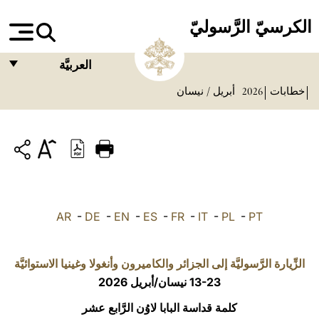
الكرسيّ الرَّسوليّ
العربيَّة
خطابات
2026
أبريل / نيسان
FRANÇAIS
ENGLISH
ITALIANO
PORTUGUÊS
ESPAÑOL
AR
-
DE
-
EN
-
ES
-
FR
-
IT
-
PL
-
PT
DEUTSCH
POLSKI
الزِّيارة الرَّسوليَّة إلى الجزائر والكاميرون وأنغولا وغينيا الاستوائيَّة
13-23 نيسان/أبريل 2026
العربيّة
كلمة قداسة البابا لاوُن الرَّابع عشر
中文