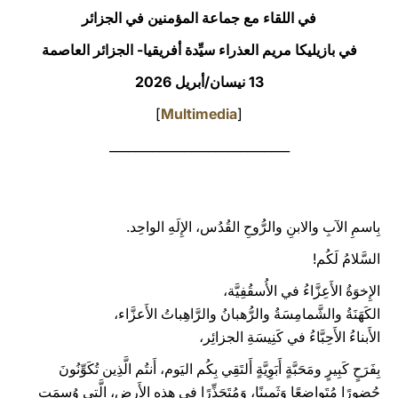
في اللقاء مع جماعة المؤمنين في الجزائر
LATINE
في بازيليكا مريم العذراء سيِّدة أفريقيا- الجزائر العاصمة
13 نيسان/أبريل 2026
]
Multimedia
[
_____________________________
بِاسمِ الآبِ والابنِ والرُّوحِ القُدُس، الإِلَهِ الواحِد.
السَّلامُ لَكُم!
الإِخوَةُ الأَعِزَّاءُ في الأُسقُفِيَّة،
الكَهَنَةُ والشَّمامِسَةُ والرُّهبانُ والرَّاهِباتُ الأَعزَّاء،
الأَبناءُ الأَحِبَّاءُ في كَنِيسَةِ الجزائِر،
بِفَرَحٍ كَبِيرٍ ومَحَبَّةٍ أَبَوِيَّةٍ أَلتَقِي بِكُم اليَوم، أَنتُم الَّذِين تُكَوِّنُونَ
حُضورًا مُتَواضِعًا وَثَمِينًا، وَمُتَجَذِّرًا في هذِه الأَرض، الَّتي وُسِمَت