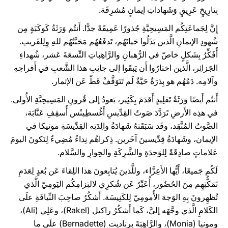
بِتارِيخٍ عَرِيقٍ وَشَهاداتِ إيمانٍ مُشرِقَة.
إِنَّ لِجَماعَتِكُم المَسِيحِيَّةِ جُذورًا عَمِيقَةً جدًّا. أَنتُم وَرَثَةُ كَوكَبَةٍ مِن
شُهودِ الإيمانِ الَّذين بَذَلُوا حَياتَهُم، تَدفَعُهُم مَحَبَّتُهُم للهِ وِلِلقَريب.
أُفَكِّرُ بِشَكلٍ خاصّ في الرُّهبانِ والرَّاهِباتِ التِّسعَةَ عَشر، شُهداءِ
الجَزائِر، الَّذين اختارُوا أَن يَبقَوا إلى جانِبِ هذا الشَّعبِ في أَفراحِهِ
وآلامِه. دَمُهُم هو بِذرَةٌ حَيَّةٌ لَم تَتَوَقَّفْ قَطّ عَن الإثمار.
أَنتُم أَيضًا وَرَثَةُ تَقلِيدٍ أَقدَمَ بِكَثِير، يَعودُ إلى قُرونِ المَسِيحِيَّةِ الأُولى.
في هذِه الأَرضِ تَرَدَّدَ صَوتُ القِدِّيسِ أَغُسطِينُس أُسقِفِ عَنَّابَة،
الصَّوتُ المُتَّقِد، وقَد سَبَقَتهُ شَهادَةُ والِدَتِه القِدِّيسَةِ مونيكا في
الإيمان، وشَهادَةُ قِدِّيسينَ آخَرين. ذِكراهُم نِداءٌ مُضِيءٌ لِنَكونَ اليومَ
عَلاماتٍ صادِقَةً لِلوَحدَةِ والشَّرِكَةِ والحِوارِ والسَّلام.
لَكُم جَميعًا، أَيُّها الأَعِزَّاء، وللَّذينَ يُتابِعونَ هذا اللِقاءَ عَن بُعدٍ لِعَدَمِ
تَمَكُّنِهِم مِنَ الحُضُور، أُعَبِّرُ عَن شُكرِي لالتِزامِكُم اليَومِيّ الَّذي
تُظهِرونَ بِهِ الوَجهَ الأُمومِيّ لِلكَنِيسَة. أَشكُرُ صاحِبَ النِّيافَةِ علَى
الكَلامِ الَّذي وجَّهَه إليَّ، كَما أَشكُرُ راكيل (Rakel)، وعَلِي (Ali)،
ومونيا (Monia)، والرَّاهِبَةَ بِرناديت (Bernadette) علَى ما