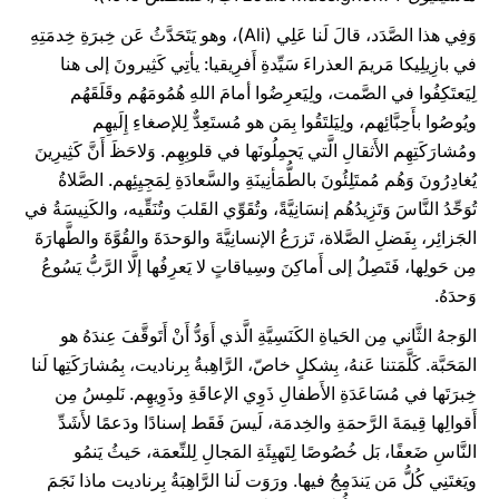
وَفِي هذا الصَّدَد، قالَ لَنا عَلِي (Ali)، وهو يَتَحَدَّثُ عَن خِبرَةِ خِدمَتِهِ
في بازِيلِيكا مَريمَ العذراءَ سَيِّدةِ أَفرِيقيا: يأتِي كَثِيرونَ إلى هنا
لِيَعتَكِفُوا في الصَّمت، ولِيَعرِضُوا أمامَ اللهِ هُمُومَهُم وقَلَقَهُم
ويُوصُوا بأَحِبَّائِهم، ولِيَلتَقُوا بِمَن هو مُستَعِدٌّ لِلإصغاءِ إِلَيهِم
ومُشارَكَتِهِم الأَثقالِ الَّتي يَحمِلُونَها في قلوبِهِم. وَلاحَظَ أَنَّ كَثِيرِينَ
يُغادِرُونَ وَهُم مُمتَلِئُونَ بالطُّمَأنِينَةِ والسَّعادَةِ لِمَجِيِئِهم. الصَّلاةُ
تُوَحِّدُ النَّاسَ وَتَزِيدُهُم إنسَانِيَّةً، وتُقَوِّي القَلبَ وتُنَقِّيه، والكَنِيسَةُ في
الجَزائِر، بِفَضلِ الصَّلاة، تَزرَعُ الإنسانِيَّةَ والوَحدَةَ والقُوَّةَ والطَّهارَةَ
مِن حَولِها، فَتَصِلُ إلى أَماكِنَ وسِياقاتٍ لا يَعرِفُها إلَّا الرَّبُّ يَسُوعُ
وَحدَهُ.
الوَجهُ الثَّاني مِن الحَياةِ الكَنَسِيَّةِ الَّذي أَوَدُّ أَنْ أَتَوقَّفَ عِندَهُ هو
المَحَبَّة. كَلَّمَتنا عَنهُ، بِشكلٍ خاصّ، الرَّاهِبةُ بِرناديت، بِمُشارَكَتِها لَنا
خِبرَتَها في مُسَاعَدَةِ الأَطفالِ ذَوِي الإعاقَةِ وذَوِيهِم. نَلمِسُ مِن
أَقوالِها قِيمَةَ الرَّحمَةِ والخِدمَة، لَيسَ فَقَط إسنادًا ودَعمًا لأَشَدِّ
النَّاسِ ضَعفًا، بَل خُصُوصًا لِتَهيِئَةِ المَجالِ لِلنِّعمَة، حَيثُ يَنمُو
ويَغتَنِي كُلُّ مَن يَندَمِجُ فيها. ورَوَت لَنا الرَّاهِبَةُ بِرناديت ماذا نَجَمَ