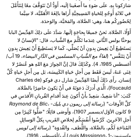
شارَكونا بِهِ. علَى ضَوءِ ما أَصغَينا إلَيه، أَوَدُّ أنْ نَتَوَقَّفَ معًا لِنَتَأَمَّلَ
في ثَلاثَةِ أَوجُهٍ لِلحَياةِ المَسِيحِيَّةِ أَراها بالِغَةَ الأَهَمِّيَّة، لا سِيَّما
لِحُضُورِكُم هنا، وهي: الصَّلاة، والمَحَبَّة، والوَحدَة.
أَوّلًا، الصَّلاة. نَحنُ جَميعًا بِحاجَةٍ إلَيها. شدَّدَ علَى ذلِكَ القِدِّيسُ البابا
يوحنَّا بولس الثَّاني عِندَما تَكَلَّمَ معَ الشَّباب، قال: "الإنسانُ لا
يَستَطِيعُ أنْ يَعِيشَ بِدونِ أنْ يُصَلِّي، كَما لا يَستَطِيعُ أَنْ يَعِيشَ بِدونِ
أَنْ يَتَنَفَّس" (
لقاءٌ مع الشَّبابِ المسلمين في الدَّارِ البيضاء
، 19 آب/
أغسطس 1985، 4). وكَذَلِكَ قالَ إنَّ الحِوارَ مَعَ اللهِ هو عُنصُرٌ لا
غِنَى عَنهُ، لَيسَ فَقَط مِن أَجلِ حَياةِ الكَنِيسَة، بَل مِن أَجلِ حَياةِ كُلِّ
إنسان. رأَى ذَلِكَ أَيضًا القِدِّيسُ شارل دي فوكو (Charles de
Foucauld)، الَّذي أَدرَكَ دَعوَتَهُ في أَنْ يَكونَ حاضِرًا بالصَّلاة.
كَتَبَ: "أنا سَعِيدٌ، سَعِيدٌ بأَنْ أَكونَ عِندَ أَقدامِ القُربانِ الأَقدَسِ في
كلِّ الأَوقات" (
رسالة إلى ريمون دي بليك-
،
Raymond de Blic
9 كانون الأوّل/ديسمبر 1907)، وَأَوصَى قائِلًا: "صَلُّوا كَثِيرًا مِن
أَجلِ الآخَرِينَ. كَرِّسُوا أَنفُسَكُم لِخلاصِ القَريبِ بِكلِّ الوَسائِلِ
المُتاحَةِ لَكُم، بالصَّلاة، واللُّطف، والقُدوَة" (
رسالة إلى لويس
ماسينيون-Louis Massignon
، 1 آب/أغسطس 1916).