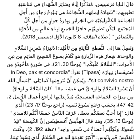
قالَ البابا فرَنسِيس، مُتَذَكِّرًا إيَّاهُ وسَائِرَ الشُّهَداءِ في مُناسَبَةِ
تَطويبِهِم: "شَهادَةُ إيمانِهِم الشُّجَاعَةُ هي يَنبُوعُ رَجاءٍ مِن أَجلِ
الجَماعَةِ الكاثُولِيكِيَّةِ في الجَزائِرِ وبِذرَةُ حِوارٍ مِن أَجلِ كُلِّ
المُجتَمَع. لِيَكُن تَطويبُهُم حافِزًا لِلجَمِيعِ لِبِناءِ عالَمٍ مِن الأُخَوِّةِ
والتَّضامُن" (
صلاة المَلاك
، 8 كانون الأوّل/ديسمبر 2018).
وَنَصِلُ هنا إلى النُّقطَةِ الثَّالِثَةِ مِن تَأَمُّلِنا: الالتِزامُ بِتَعزِيزِ السَّلامِ
والوَحدَة. شِعارُ هذِه الزِّيارَةِ هو كَلامُ يسوعَ المَسِيحِ القائِمِ مِن بَينِ
الأَموات: "السَّلامُ عَلَيكُم!" (يوحنَّا 20، 21)، في صُورَةٍ مَأخُوذَةٍ مِن
فُسَيفَساءِ تِيبازَة (Tipasa) نَقرَأ: ”In Deo, pax et concordia
sit convivio nostro“، ويُمكِنُ أَنْ نُتَرجِمَها كَما يَلِي: ”لِنَسأَلِ اللهَ
أَنْ يَسُودَ السَّلامُ والوِفاقُ في عَيشِنا معًا“. كانَ السَّلامُ والوِفاقُ
مِن مِيزاتِ الجَماعَةِ المَسِيحِيَّةِ مُنذُ بِدايَتِها (راجع أَعمال الرُّسل 2،
42-47)، بِحَسَبِ رَغبَةِ يَسُوعَ نَفسِه (راجع يوحنَّا 17، 23) الَّذي
قال: "إِذا أَحَبَّ بَعضُكُم بَعضًا، عَرَفَ النَّاسُ جَميعًا أَنَّكُم تَلاميذي"
(يوحنَّا 13، 35). وهنا قالَ القِدُّيسُ أَغُسطِينُس إنَّ الكَنِيسَةَ "تَلِدُ
شُعوبًا، وَلَكِنَّهُم أَعضاءٌ في شَعبٍ واحِد" (
عظة
192، 2)، وكَتَبَ
القِدِّيسُ قَبِريانُوس: "أَكبَرُ تَقدِمَةٍ للهِ هي السَّلامُ الَّذي يَسُودُ بَينَنا،