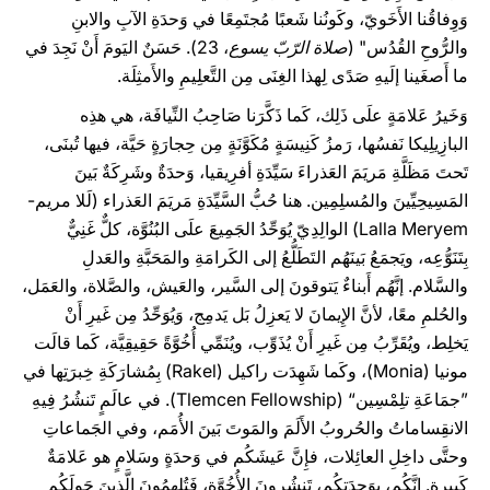
وَوِفاقُنا الأَخَويّ، وكَونُنا شَعبًا مُجتَمِعًا في وَحدَةِ الآبِ والابنِ
والرُّوحِ القُدُس" (
صلاة الرّبّ يسوع
، 23). حَسَنٌ اليَومَ أَنْ نَجِدَ في
ما أَصغَينا إلَيهِ صَدًى لِهذا الغِنَى مِن التَّعلِيمِ والأَمثِلَة.
وَخَيرُ عَلامَةٍ علَى ذَلِك، كَما ذَكَّرَنا صَاحِبُ النِّيافَة، هي هذِه
البازِيلِيكا نَفسُها، رَمزُ كَنِيسَةٍ مُكَوَّنَةٍ مِن حِجارَةٍ حَيَّة، فيها تُبنَى،
تَحتَ مَظَلَّةِ مَريَمَ العَذراءَ سَيِّدَةِ أفرِيقيا، وَحدَةٌ وشَرِكَةٌ بَينَ
المَسِيحِيِّينَ والمُسلِمِين. هنا حُبُّ السَّيِّدَةِ مَريَمَ العَذراء (لَلا مريم-
Lalla Meryem) الوالِدِيّ يُوَحِّدُ الجَمِيعَ علَى البُنُوَّة، كلٌّ غَنِيٌّ
بِتَنَوُّعِه، ويَجمَعُ بَينَهُم التَطَلُّعُ إلى الكَرامَةِ والمَحَبَّةِ والعَدلِ
والسَّلام. إنَّهُم أَبناءٌ يَتوقونَ إلى السَّير، والعَيش، والصَّلاة، والعَمَل،
والحُلمِ معًا، لأنَّ الإِيمانَ لا يَعزِلُ بَل يَدمِج، وَيُوَحِّدُ مِن غَيرِ أَنْ
يَخلِط، ويُقَرِّبُ مِن غَيرِ أَنْ يُذَوِّب، ويُنَمِّي أُخُوَّةً حَقِيقِيَّة، كَما قالَت
مونيا (Monia)، وكَما شَهِدَت راكيل (Rakel) بِمُشارَكَةِ خِبرَتِها في
”جمَاعَةِ تلِمْسِين“ (Tlemcen Fellowship). في عالَمٍ تَنشُرُ فِيهِ
الانقِساماتُ والحُروبُ الأَلَمَ والمَوتَ بَينَ الأُمَم، وفي الجَماعاتِ
وحتَّى داخِلِ العائِلات، فإِنَّ عَيشَكُم في وَحدَةٍ وسَلامٍ هو عَلامَةٌ
كَبِيرة. إِنَّكُم، بِوَحدَتِكُم، تَنشُرونَ الأُخُوَّة، فَتُلهِمُونَ الَّذينَ حَولَكُم