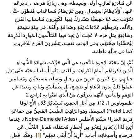
عَن مُبادَرَةِ تَقارُبٍ أُولَى وبَسِيطَة، وهي زِيارَةُ مَرضَى، إذ بَرعَم
عَنها، أَوَّلًا نِظامُ استِقبال، ومِن ثَمَّ نِظامُ مُساعَداتٍ مُتَطَوِّر، حتَّى
تَكوَّنَت جَماعَةٌ حَقِيقيَّةٌ يَتشَارَكُ فِيها الكَثِيرونَ مُناسَباتِ الفَرَحِ
والأَلَم، وتَربِطُهُم عَلاقاتُ ثِقَةٍ وصَداقَةٍ وأُلفَة. في بِيئَةٍ سَلِيمَةٍ
وشافِيَةٍ مِثلِ هذِه، لا عَجَبَ أنْ يَجِدَ فيها المُتَأَلِّمونَ المَوارِدَ اللازِمَةَ
لِيُحَسِّنُوا صِحَّتَهُم، وفي الوَقتِ نَفسِه، يَنشُرونَ الفَرَحَ للآخَرِين،
كَما في حالَةِ فاطِمَة.
ثُمَّ، إنَّ مَحَبَّةَ الإخوَةِ بالتَّحدِيدِ هي الَّتي حَرَّكَت شَهادَةَ الشُّهَداءِ
الَّذينَ ذَكَرناهُم. أَمامَ الكَراهِيَةِ والعُنف، بَقُوا أُمَناءَ لِلمَحَبَّةِ حتَّى بَذلِ
حياتِهِم، مَعَ كَثِيرِينَ آخَرِينَ مِن رِجالٍ ونِساء، مَسِيحِيِّينَ ومُسلِمِين.
عَمِلُوا ذَلِكَ بِدونِ ادِّعاءٍ أو ضَجِيج، بَل بِطُمَأنِينَةٍ وثَباتٍ وبَعِيدًا عَن
الوَهمِ واليَأس، لأَنَّهُم يَعرِفُونَ مَنْ الَّذي آمَنُوا بِهِ (راجع 2
طيموتاوس 1، 12). مِن أَجلِ الجَمِيع، نَستَذكِرُ كَلامَ الأَخِ لوقا
(Fratel Luc) البَسِيط، وهو الرَّاهِبُ الطَّبِيبُ المُسِنُّ مِن جَماعَةِ
مَريَمَ العَذراءَ سَيِّدَةِ الأَطلَس (Notre-Dame de l’Atlas). عِندَما
أُتِيحَ لَهُ أنْ يُغادِرَ لِيَنجُوَ مِن أَخطارٍ مُحتَمَلَة، مُقابِلِ التَّخَلِّي عَن
مَرضاهِ وأَصدِقائِه، أَجاب: "أُرِيدُ أَنْ أَبقَى مَعَهُم"
[1]
، وهَكَذا فَعَل.