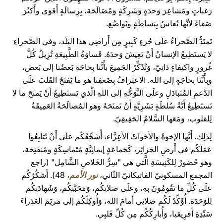
رَغباتٍ ومَشاعِرَ وَحدَةٍ وَشَرِكَةٍ وَمُصَالَحَة، بِرِسالَةٍ أَقوَى وأَكثَرَ
صَفاءً لأَنَّها تُعاشُ بِبَساطَةٍ وتَواضُع.
تَمتَدُّ الصَّحراءُ علَى جُزءٍ كَبِيرٍ مِن أَراضِي هذا البَلَد، وفي الصَّحراءِ
لا يَستَطِيعُ الإنسانُ أَنْ يَعِيشَ وَحدَهُ. قَساوَةُ الطَّبِيعَةِ تُزِيلُ كُلَّ
غُرورٍ واكتِفاءٍ ذاتِيّ، وَتُذَكِّرُ الجَمِيعَ بأَنَّنا بِحاجَةِ بَعضُنا إلى بَعض،
وبِأَنَّنا بِحاجَةٍ إلى الله. الاعتِرافُ بِضَعفِنا هو ما يَفتَحُ القَلبَ علَى
الدَّعمِ المُتَبادَلِ وعلَى التَّوَجُّهِ إلى اللهِ الَّذي يَستَطِيعُ أَنْ يَمنَحَ ما لا
تَستَطِيعُ أَيَّةُ سُلطَةٍ بَشَرِيَّةٍ أَنْ تَمنَحَهُ وهو المُصالَحَةُ العَمِيقَةُ
لِلقلوب، وَمَعَها السَّلامُ الحَقِيقِيّ.
لِذَلِك، أَيُّها الإخوَةُ والأَخَواتُ الأَعِزَّاء، أُشَجِّعُكُم علَى أَنْ تُتابِعُوا
عَمَلَكُم في أَرضِ الجَزائِر، كَجَماعَةٍ إيمانِيَّةٍ مُتَماسِكَةٍ ومُنفَتِحَة،
وهو حُضورٌ لِلكَنِيسَةِ الَّتي هي "سِرُّ الخَلاصِ الشَّامِل" (راجع
المجمع المسكونيّ الفاتيكانيّ الثّاني،
نور الأمم
، 48). أَشكُرُكُم
علَى كُلِّ ما تَقُومُونَ بِهِ، وعلَى صَلاتِكُم، وَمَحَبَّتِكُم، وَشَهادَتِكُم
لِلوَحَدَة. أُؤَكِّدُ لَكُم صَلاتِي أَمامَ الله، وَأُوكِلُكُم إلى مَريَمَ العَذراءَ
سَيِّدِةِ أَفرِيقيا، وَأُبارِكُكُم مِن كُلِّ قَلبِي.