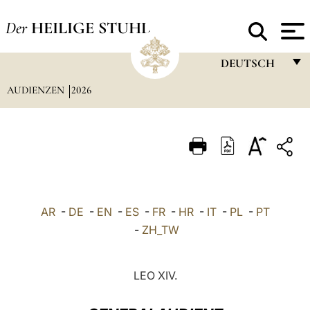
Der
HEILIGE STUHL
DEUTSCH
AUDIENZEN
2026
FRANÇAIS
ENGLISH
ITALIANO
PORTUGUÊS
ESPAÑOL
AR
-
DE
-
EN
-
ES
-
FR
-
HR
-
IT
-
PL
-
PT
DEUTSCH
-
ZH_TW
POLSKI
LEO XIV.
العربيّة
中文