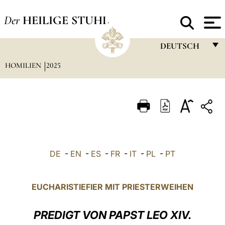
Der
HEILIGE STUHL
DEUTSCH
HOMILIEN
2025
FRANÇAIS
ENGLISH
ITALIANO
PORTUGUÊS
ESPAÑOL
DE
-
EN
-
ES
-
FR
-
IT
-
PL
-
PT
DEUTSCH
POLSKI
EUCHARISTIEFIER MIT PRIESTERWEIHEN
العربيّة
PREDIGT VON PAPST LEO XIV.
中文