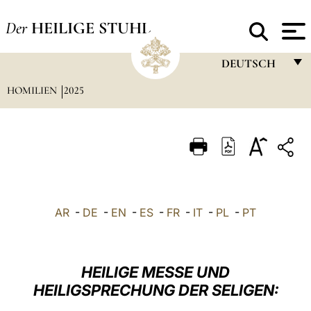
Der
HEILIGE STUHL
DEUTSCH
HOMILIEN
2025
FRANÇAIS
ENGLISH
ITALIANO
PORTUGUÊS
ESPAÑOL
AR
-
DE
-
EN
-
ES
-
FR
-
IT
-
PL
-
PT
DEUTSCH
POLSKI
HEILIGE MESSE UND
العربيّة
HEILIGSPRECHUNG DER SELIGEN:
中文