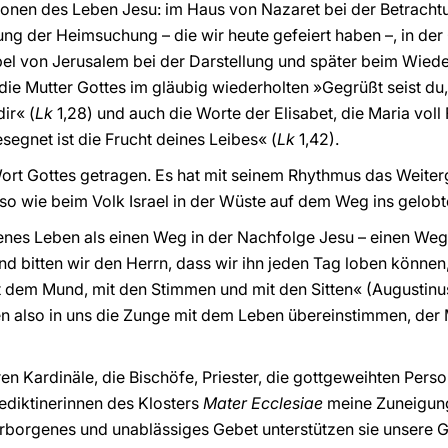
ationen des Leben Jesu: im Haus von Nazaret bei der Betrach
ung der Heimsuchung – die wir heute gefeiert haben –, in de
el von Jerusalem bei der Darstellung und später beim Wied
ie Mutter Gottes im gläubig wiederholten »Gegrüßt seist du, 
ir« (
Lk
1,28) und auch die Worte der Elisabet, die Maria vol
segnet ist die Frucht deines Leibes« (
Lk
1,42).
ort Gottes getragen. Es hat mit seinem Rhythmus das Weiter
o wie beim Volk Israel in der Wüste auf dem Weg ins gelobt
enes Leben als einen Weg in der Nachfolge Jesu – einen Weg,
 bitten wir den Herrn, dass wir ihn jeden Tag loben können
 dem Mund, mit den Stimmen und mit den Sitten« (Augustinu
en also in uns die Zunge mit dem Leben übereinstimmen, de
n Kardinäle, die Bischöfe, Priester, die gottgeweihten Perso
diktinerinnen des Klosters
Mater Ecclesiae
meine Zuneigun
erborgenes und unablässiges Gebet unterstützen sie unsere 