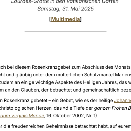
Lourdes-Grotte in den Vatikanischen Gärten
Samstag, 31. Mai 2025
[
Multimedia
]
___________________________________
euch bei diesem Rosenkranzgebet zum Abschluss des Monats M
icht und gläubig unter dem mütterlichen Schutzmantel Marie
zudem an einige wichtige Aspekte des Heiligen Jahres, das wi
m an den Glauben, der betrachtet und gemeinschaftlich beze
n Rosenkranz gebetet – ein Gebet, wie es der heilige
Johanne
hristologischen Herzen, das »die Tiefe der
ganzen Frohen B
rium Virginis Mariae
, 16. Oktober 2002, Nr. 1).
ihr die freudenreichen Geheimnisse betrachtet habt, auf eur