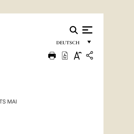
DEUTSCH
FRANÇAIS
ENGLISH
ITALIANO
PORTUGUÊS
ESPAÑOL
TS MAI
DEUTSCH
POLSKI