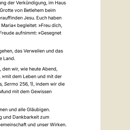
tung der Verkündigung, im Haus
r Grotte von Betlehem beim
erauffinden Jesu. Euch haben
Maria« begleitet: »Freu dich,
l Freude aufnimmt: »Gesegnet
gehen, das Verweilen und das
e Land.
 den wir, wie heute Abend,
, »mit dem Leben und mit der
s
, Sermo
256, 1), indem wir die
r Mund mit dem Gewissen
nen und alle Gläubigen.
g und Dankbarkeit zum
Gemeinschaft und unser Wirken.