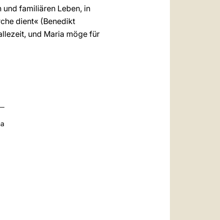
und familiären Leben, in
rche dient« (Benedikt
allezeit, und Maria möge für
na