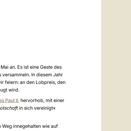
العربيّة
中文
LATINE
ai an. Es ist eine Geste des
ns versammeln. In diesem Jahr
r feiern: an den Lobpreis, den
ugt wird.
s Paul II.
hervorhob, mit einer
otschaft
in sich vereinigt«
em Weg innegehalten wie auf