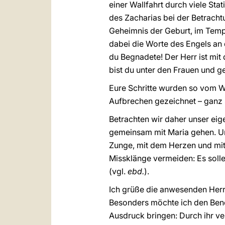
einer Wallfahrt durch viele St
des Zacharias bei der Betracht
Geheimnis der Geburt, im Temp
dabei die Worte des Engels an d
du Begnadete! Der Herr ist mit d
bist du unter den Frauen und ge
Eure Schritte wurden so vom W
Aufbrechen gezeichnet – ganz s
Betrachten wir daher unser eig
gemeinsam mit Maria gehen. Und
Zunge, mit dem Herzen und mit
Missklänge vermeiden: Es soll
(vgl.
ebd.
).
Ich grüße die anwesenden Herre
Besonders möchte ich den Bene
Ausdruck bringen: Durch ihr v