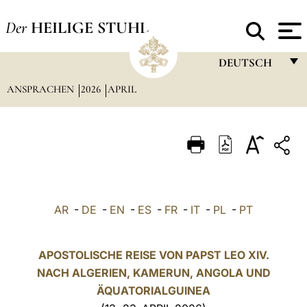
Der
HEILIGE STUHL
DEUTSCH
ANSPRACHEN
2026
APRIL
FRANÇAIS
ENGLISH
ITALIANO
PORTUGUÊS
ESPAÑOL
AR
-
DE
-
EN
-
ES
-
FR
-
IT
-
PL
-
PT
DEUTSCH
POLSKI
APOSTOLISCHE REISE VON PAPST LEO XIV.
NACH ALGERIEN, KAMERUN, ANGOLA UND
العربيّة
ÄQUATORIALGUINEA
中文