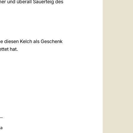
er und überall Sauerteig des
he diesen Kelch als Geschenk
ttet hat.
na