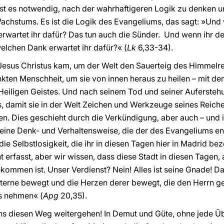
 ist es notwendig, nach der wahrhaftigeren Logik zu denken u
chstums. Es ist die Logik des Evangeliums, das sagt: »Und w
rwartet ihr dafür? Das tun auch die Sünder. Und wenn ihr den
lchen Dank erwartet ihr dafür?« (
Lk
6,33-34).
Jesus Christus kam, um der Welt den Sauerteig des Himmelre
nkten Menschheit, um sie von innen heraus zu heilen – mit d
eiligen Geistes. Und nach seinem Tod und seiner Auferstehu
s, damit sie in der Welt Zeichen und Werkzeuge seines Reiche
ien. Dies geschieht durch die Verkündigung, aber auch – und
, eine Denk- und Verhaltensweise, die der des Evangeliums en
ie Selbstlosigkeit, die ihr in diesen Tagen hier in Madrid bez
cht erfasst, aber wir wissen, dass diese Stadt in diesen Tage
ommen ist. Unser Verdienst? Nein! Alles ist seine Gnade! Da
Sterne bewegt und die Herzen derer bewegt, die den Herrn g
ls nehmen« (
Apg
20,35).
ns diesen Weg weitergehen! In Demut und Güte, ohne jede Übe