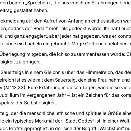
en beiden „Sprechern“, die uns von ihren Erfahrungen berich
itrag gestaltet haben.
ückmeldung auf den Aufruf von Anfang an enthusiastisch war
offen, sodass der Bedarf mehr als gedeckt wurde. Ihr habt eu
l und ganz engagiert, aber jeder hat gegeben, was er konnte
nte und sein Lächeln eingebracht. Möge Gott euch belohnen, w
 Überlegung mitgeben, die ich so zusammenfassen würde: Chr
sigkeit zu bringen.
Sauerteigs in einem Gleichnis über das Himmelreich, das de
elreich ist es wie mit dem Sauerteig, den eine Frau nahm und
« (
Mt
13,33). Eure Erfahrung in diesen Tagen, wie die so vieler
 Jubiläum im vergangenen Jahr –, ist ein Zeichen für das k
pekts: der Selbstlosigkeit.
rteig, der die menschliche, ethische und spirituelle Größe ein
e ein typisches Merkmal der „Stadt Gottes“ ist. In einer Welt
es Profits geprägt ist, in der sich der Begriff „Wachstum“ nur