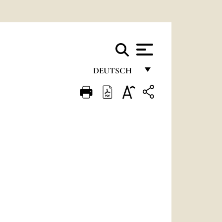
DEUTSCH
FRANÇAIS
ENGLISH
ITALIANO
PORTUGUÊS
ESPAÑOL
DEUTSCH
POLSKI