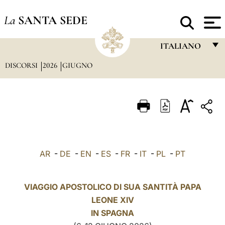
La
SANTA SEDE
ITALIANO
DISCORSI
2026
GIUGNO
FRANÇAIS
ENGLISH
ITALIANO
PORTUGUÊS
ESPAÑOL
AR
-
DE
-
EN
-
ES
-
FR
-
IT
-
PL
-
PT
DEUTSCH
POLSKI
VIAGGIO APOSTOLICO DI SUA SANTITÀ PAPA
LEONE XIV
العربيّة
IN
SPAGNA
中文