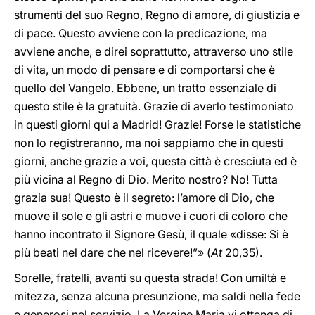
strumenti del suo Regno, Regno di amore, di giustizia e
di pace. Questo avviene con la predicazione, ma
avviene anche, e direi soprattutto, attraverso uno stile
di vita, un modo di pensare e di comportarsi che è
quello del Vangelo. Ebbene, un tratto essenziale di
questo stile è la gratuità. Grazie di averlo testimoniato
in questi giorni qui a Madrid! Grazie! Forse le statistiche
non lo registreranno, ma noi sappiamo che in questi
giorni, anche grazie a voi, questa città è cresciuta ed è
più vicina al Regno di Dio. Merito nostro? No! Tutta
grazia sua! Questo è il segreto: l’amore di Dio, che
muove il sole e gli astri e muove i cuori di coloro che
hanno incontrato il Signore Gesù, il quale «disse: Si è
più beati nel dare che nel ricevere!”» (
At
20,35).
Sorelle, fratelli, avanti su questa strada! Con umiltà e
mitezza, senza alcuna presunzione, ma saldi nella fede
e generosi nel servizio. La Vergine Maria vi ottenga di