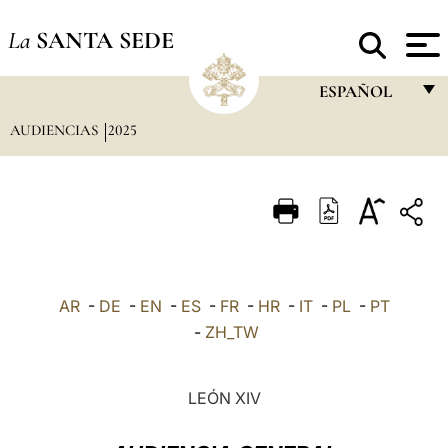
La
SANTA SEDE
ESPAÑOL
AUDIENCIAS
2025
FRANÇAIS
ENGLISH
ITALIANO
PORTUGUÊS
ESPAÑOL
AR
-
DE
-
EN
-
ES
-
FR
-
HR
-
IT
-
PL
-
PT
DEUTSCH
-
ZH_TW
POLSKI
LEÓN XIV
العربيّة
中文