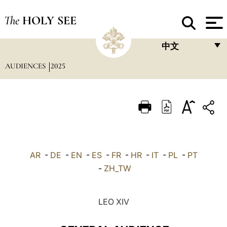
The
HOLY SEE
中文
AUDIENCES
2025
FRANÇAIS
ENGLISH
ITALIANO
PORTUGUÊS
ESPAÑOL
AR
-
DE
-
EN
-
ES
-
FR
-
HR
-
IT
-
PL
-
PT
DEUTSCH
-
ZH_TW
POLSKI
LEO XIV
العربيّة
中文