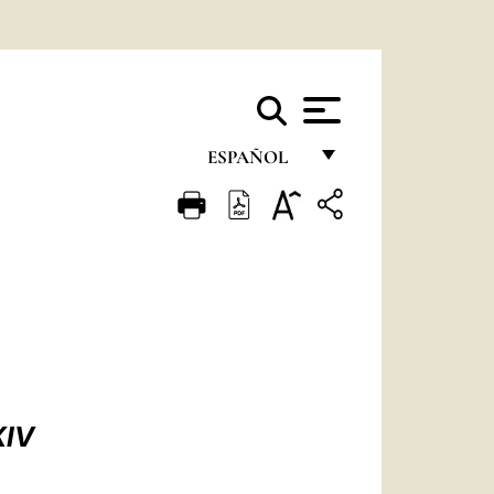
ESPAÑOL
FRANÇAIS
ENGLISH
ITALIANO
PORTUGUÊS
ESPAÑOL
DEUTSCH
XIV
POLSKI