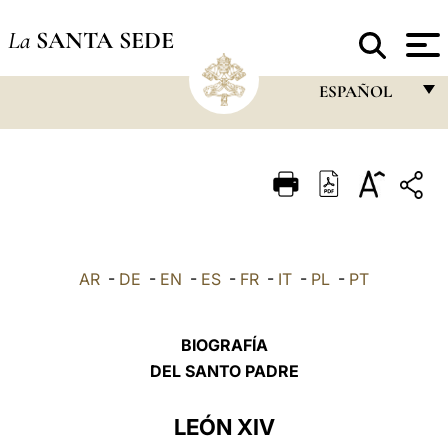
La
SANTA SEDE
ESPAÑOL
FRANÇAIS
ENGLISH
ITALIANO
PORTUGUÊS
AR
-
DE
-
EN
-
ES
-
FR
-
IT
-
PL
-
PT
ESPAÑOL
DEUTSCH
BIOGRAFÍA
POLSKI
DEL SANTO PADRE
العربيّة
LEÓN XIV
中文