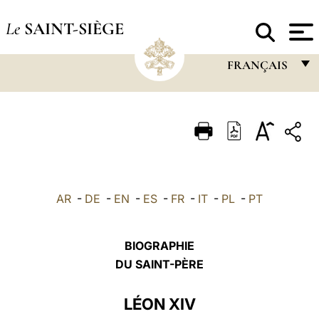
Le
SAINT-SIÈGE
FRANÇAIS
FRANÇAIS
ENGLISH
ITALIANO
PORTUGUÊS
AR
-
DE
-
EN
-
ES
-
FR
-
IT
-
PL
-
PT
ESPAÑOL
DEUTSCH
BIOGRAPHIE
POLSKI
DU SAINT-PÈRE
العربيّة
LÉON XIV
中文