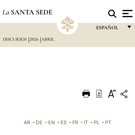
La
SANTA SEDE
ESPAÑOL
DISCURSOS
2026
ABRIL
FRANÇAIS
ENGLISH
ITALIANO
PORTUGUÊS
ESPAÑOL
DEUTSCH
POLSKI
العربيّة
AR
-
DE
-
EN
-
ES
-
FR
-
IT
-
PL
-
PT
中文