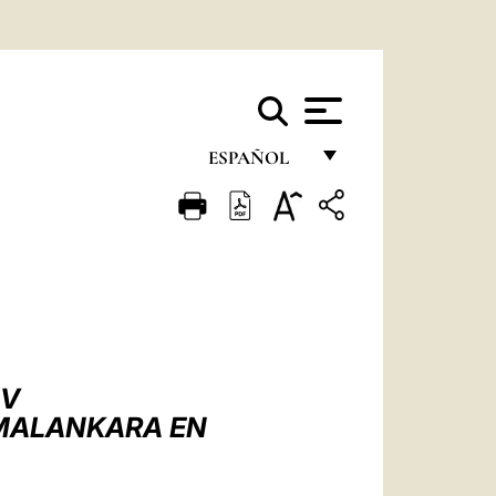
ESPAÑOL
FRANÇAIS
ENGLISH
ITALIANO
PORTUGUÊS
ESPAÑOL
IV
DEUTSCH
O-MALANKARA EN
POLSKI