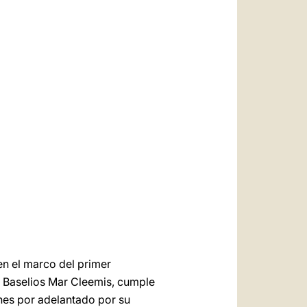
العربيّة
中文
LATINE
en el marco del primer
l Baselios Mar Cleemis, cumple
ones por adelantado por su