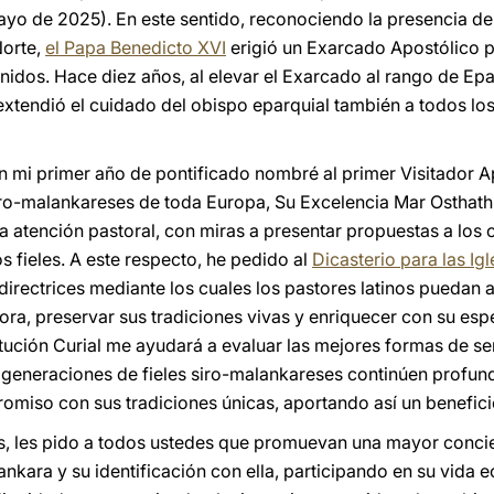
ayo de 2025). En este sentido, reconociendo la presencia de
Norte,
el Papa Benedicto XVI
erigió un Exarcado Apostólico pa
idos. Hace diez años, al elevar el Exarcado al rango de Epa
xtendió el cuidado del obispo eparquial también a todos los
en mi primer año de pontificado nombré al primer Visitador 
siro-malankareses de toda Europa, Su Excelencia Mar Osthath
 la atención pastoral, con miras a presentar propuestas a los 
os fieles. A este respecto, he pedido al
Dicasterio para las Igl
 directrices mediante los cuales los pastores latinos puedan
pora, preservar sus tradiciones vivas y enriquecer con su esp
itución Curial me ayudará a evaluar las mejores formas de se
 generaciones de fieles siro-malankareses continúen profun
miso con sus tradiciones únicas, aportando así un beneficio 
 les pido a todos ustedes que promuevan una mayor concie
ankara y su identificación con ella, participando en su vida e