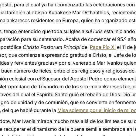
agosto, para el cual ya han comenzado las celebraciones con
ial también al obispo Kuriakose Mar Osthanthios, recientem
o-malankareses residentes en Europa, quien ha organizado est
 tengo entendido que toda su Iglesia
sui iuris
está iniciando
eparación para su centenario. Acaba de comenzar el 95.º año 
Apostólica
Christo Pastorum Principi
del
Papa Pío XI
el 11 de 
esor, que comienza expresando gratitud a Cristo, el Jefe de 
des y fervientes gracias» por el venerable Mar Ivanios quien
 buen número de fieles, entre ellos religiosos y religiosas 
nión eclesial con el Sucesor del Apóstol Pedro como elemento
 Metropolitano de Trivandrum de los siro-malankareses fue, 
ravés del cual el Espíritu Santo guió el rebaño de Dios. Dio
 signo de unidad y de comunión, que se convierta en fermen
), del que hablé durante la
Misa solemne por el inicio de mi p
te, Mar Ivanis miraba mucho más allá de los límites de su 
e recuperar el dinamismo de la buena semilla sembrada en la 