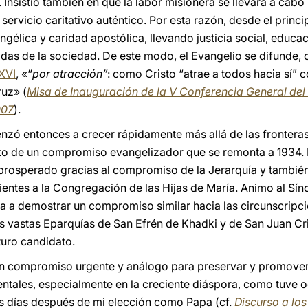
Insistió también en que la labor misionera se llevara a cabo
servicio caritativo auténtico. Por esta razón, desde el princip
ngélica y caridad apostólica, llevando justicia social, educ
adas de la sociedad. De este modo, el Evangelio se difunde,
XVI
, «“
por atracción”
: como Cristo “atrae a todos hacia sí” 
ruz» (
Misa de Inauguración de la V Conferencia General de
007
).
nzó entonces a crecer rápidamente más allá de las fronteras é
ruto de un compromiso evangelizador que se remonta a 1934
 prosperado gracias al compromiso de la Jerarquía y tambié
ntes a la Congregación de las Hijas de María. Animo al Sín
esia a demostrar un compromiso similar hacia las circunscrip
las vastas Eparquías de San Efrén de Khadki y de San Juan 
turo candidato.
un compromiso urgente y análogo para preservar y promover 
ientales, especialmente en la creciente diáspora, como tuve 
s días después de mi elección como Papa (cf.
Discurso a los