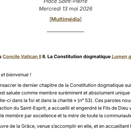
Place Saint-Pierre
Mercredi 13 mai 2026
[
Multimédia
]
________________
du
Concile Vatican II
II. La Constitution dogmatique
Lumen g
 et bienvenue !
sacrer le dernier chapitre de la Constitution dogmatique sur l
« est saluée comme membre suréminent et absolument unique d
e-ci dans la foi et dans la charité » (n° 53). Ces paroles no
ction du Saint-Esprit, a accueilli et engendré le Fils de Dieu 
 le
membre
par excellence et la
mère
de toute la communauté
uvre de la Grâce, venue s’accomplir en elle, et en accueillant