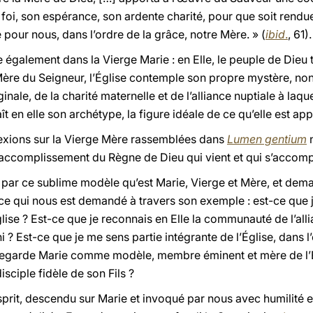
 foi, son espérance, son ardente charité, pour que soit rendue
 pour nous, dans l’ordre de la grâce, notre Mère. » (
ibid
.
, 61).
te également dans la Vierge Marie : en Elle, le peuple de Dieu
 Mère du Seigneur, l’Église contemple son propre mystère, non
inale, de la charité maternelle et de l’alliance nuptiale à laqu
ît en elle son archétype, la figure idéale de ce qu’elle est app
lexions sur la Vierge Mère rassemblées dans
Lumen gentium
n
n l’accomplissement du Règne de Dieu qui vient et qui s’accomp
 par ce sublime modèle qu’est Marie, Vierge et Mère, et dema
ce qui nous est demandé à travers son exemple : est-ce que j
lise ? Est-ce que je reconnais en Elle la communauté de l’al
 ? Est-ce que je me sens partie intégrante de l’Église, dans 
 regarde Marie comme modèle, membre éminent et mère de l’Ég
sciple fidèle de son Fils ?
Esprit, descendu sur Marie et invoqué par nous avec humilité 