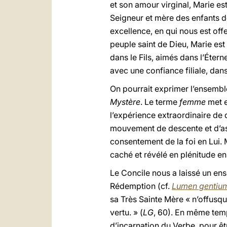
et son amour virginal, Marie es
Seigneur et mère des enfants de
excellence, en qui nous est off
peuple saint de Dieu, Marie est
dans le Fils, aimés dans l’Éter
avec une confiance filiale, dans
On pourrait exprimer l’ensembl
Mystère
. Le terme
femme
met en
l’expérience extraordinaire de
mouvement de descente et d’ascen
consentement de la foi en Lui.
caché et révélé en plénitude en
Le Concile nous a laissé un ens
Rédemption (cf.
Lumen gentiu
sa Très Sainte Mère « n’offusqu
vertu. » (
LG
, 60). En même temp
d’incarnation du Verbe, pour ê