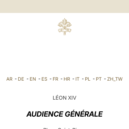
AR
-
DE
-
EN
-
ES
-
FR
-
HR
-
IT
-
PL
-
PT
-
ZH_TW
LÉON XIV
AUDIENCE GÉNÉRALE