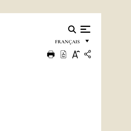
FRANÇAIS
FRANÇAIS
ENGLISH
ITALIANO
PORTUGUÊS
ESPAÑOL
DEUTSCH
POLSKI