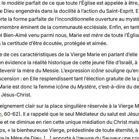
t le
modèle
parfait de ce que toute l’Église est appelée à être
 Dieu engendrés dans la docilité à l’action du Saint-Esprit. 
erte la forme parfaite de l’inconditionnelle ouverture au my
membre
éminent de la communauté ecclésiale. Enfin, en tant
nel Bien-Aimé venu parmi nous, Marie est
mère
de toute l’Églis
 la certitude d’être écoutée, protégée et aimée.
e de ces caractéristiques de la Vierge Marie en parlant d’el
 évidence la réalité historique de cette jeune fille d’Israël, à
 devenir la mère du Messie. L’expression
icône
souligne qu’en 
sion : en Elle resplendissent tant l’élection gratuite de la p
 Marie est donc la femme icône du
Mystère
, c’est-à-dire du de
 Jésus-Christ.
eignement clair sur la place singulière réservée à la Vierge 
m
, 60-62). Il a rappelé que le seul Médiateur du salut est Jésu
e et ne diminue en rien cette unique médiation du Christ mais
s, « la bienheureuse Vierge, prédestinée de toute éternité, à 
tre la Mère de Dieu, […] apporta à l’œuvre du Sauveur une c