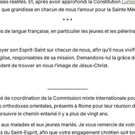
ses réalités. Et, après avoir approfondi la Constitution
Lumen
 que grandisse en chacun de nous l’amour pour la Sainte Mère É
* * *
s de langue française, en particulier les jeunes et les pèleri
r son Esprit-Saint sur chacun de nous, afin qu’il nous vivifi
glise, responsables de sa mission. Demandons-lui la grâce d
ndent de trouver en nous l’image de Jésus-Christ.
___________________
 de coordination de la Commission mixte internationale pou
ses orthodoxes orientales, présents à Rome pour leur réunion 
suivre le chemin entamé il y a plus de vingt ans.
 aux malades et aux jeunes mariés. Je vous remercie de votr
ns du Saint-Esprit, afin que votre engagement chrétien soit t