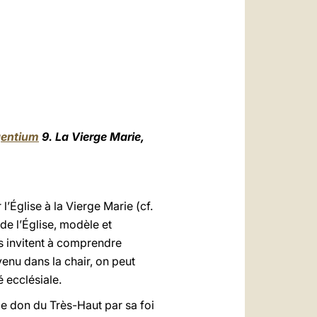
العربيّة
中文
LATINE
entium
9.
La Vierge Marie,
’Église à la Vierge Marie (cf.
e l’Église, modèle et
us invitent à comprendre
venu dans la chair, on peut
 ecclésiale.
 le don du Très-Haut par sa foi