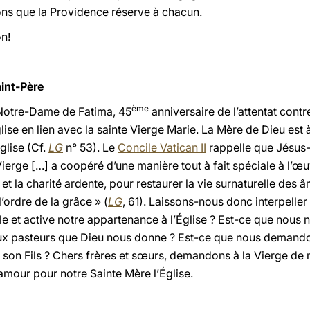
ions que la Providence réserve à chacun.
n!
int-Père
ème
 Notre-Dame de Fatima, 45
anniversaire de l’attentat cont
ise en lien avec la sainte Vierge Marie. La Mère de Dieu est à
glise (Cf.
LG
n° 53). Le
Concile Vatican II
rappelle que Jésus-C
Vierge […] a coopéré d’une manière tout à fait spéciale à l’œ
e et la charité ardente, pour restaurer la vie surnaturelle des 
ordre de la grâce » (
LG
, 61). Laissons-nous donc interpelle
 et active notre appartenance à l’Église ? Est-ce que nous n
aux pasteurs que Dieu nous donne ? Est-ce que nous demando
de son Fils ? Chers frères et sœurs, demandons à la Vierge de
amour pour notre Sainte Mère l’Église.