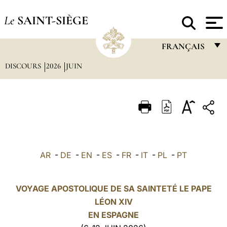
Le
SAINT-SIÈGE
FRANÇAIS
DISCOURS
2026
JUIN
FRANÇAIS
ENGLISH
ITALIANO
PORTUGUÊS
ESPAÑOL
AR
-
DE
-
EN
-
ES
-
FR
-
IT
-
PL
-
PT
DEUTSCH
POLSKI
VOYAGE APOSTOLIQUE DE SA SAINTETÉ LE PAPE
LÉON XIV
العربيّة
EN
ESPAGNE
中文