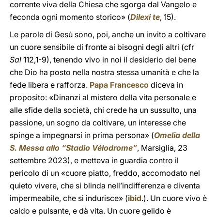
corrente viva della Chiesa che sgorga dal Vangelo e
feconda ogni momento storico» (
Dilexi te
, 15).
Le parole di Gesù sono, poi, anche un invito a coltivare
un cuore sensibile di fronte ai bisogni degli altri (cfr
Sal
112,1-9), tenendo vivo in noi il desiderio del bene
che Dio ha posto nella nostra stessa umanità e che la
fede libera e rafforza.
Papa Francesco
diceva in
proposito: «Dinanzi al mistero della vita personale e
alle sfide della società, chi crede ha un sussulto, una
passione, un sogno da coltivare, un interesse che
spinge a impegnarsi in prima persona» (
Omelia della
S. Messa allo “Stadio Vélodrome”
, Marsiglia, 23
settembre 2023), e metteva in guardia contro il
pericolo di un «cuore piatto, freddo, accomodato nel
quieto vivere, che si blinda nell’indifferenza e diventa
impermeabile, che si indurisce» (
ibid
.). Un cuore vivo è
caldo e pulsante, e dà vita. Un cuore gelido è