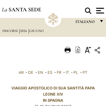
La
SANTA SEDE
ITALIANO
DISCORSI
2026
GIUGNO
FRANÇAIS
ENGLISH
ITALIANO
PORTUGUÊS
ESPAÑOL
AR
-
DE
-
EN
-
ES
-
FR
-
IT
-
PL
-
PT
DEUTSCH
POLSKI
VIAGGIO APOSTOLICO DI SUA SANTITÀ PAPA
LEONE XIV
العربيّة
IN
SPAGNA
中文