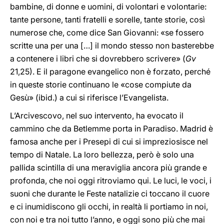
bambine, di donne e uomini, di volontari e volontarie:
tante persone, tanti fratelli e sorelle, tante storie, così
numerose che, come dice San Giovanni: «se fossero
scritte una per una […] il mondo stesso non basterebbe
a contenere i libri che si dovrebbero scrivere» (
Gv
21,25). E il paragone evangelico non è forzato, perché
in queste storie continuano le «cose compiute da
Gesù» (ibid.) a cui si riferisce l’Evangelista.
L’Arcivescovo, nel suo intervento, ha evocato il
cammino che da Betlemme porta in Paradiso. Madrid è
famosa anche per i Presepi di cui si impreziosisce nel
tempo di Natale. La loro bellezza, però è solo una
pallida scintilla di una meraviglia ancora più grande e
profonda, che noi oggi ritroviamo qui. Le luci, le voci, i
suoni che durante le Feste natalizie ci toccano il cuore
e ci inumidiscono gli occhi, in realtà li portiamo in noi,
con noi e tra noi tutto l’anno, e oggi sono più che mai