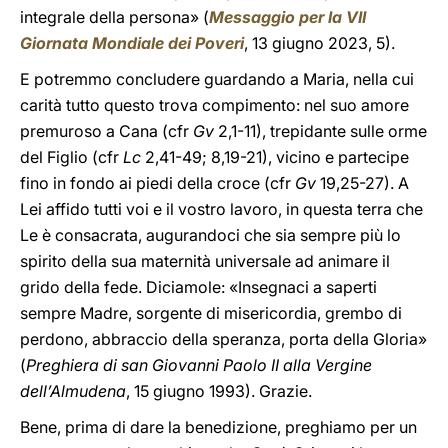
integrale della persona» (
Messaggio per la VII
Giornata Mondiale dei Poveri
, 13 giugno 2023, 5).
E potremmo concludere guardando a Maria, nella cui
carità tutto questo trova compimento: nel suo amore
premuroso a Cana (cfr
Gv
2,1-11), trepidante sulle orme
del Figlio (cfr
Lc
2,41-49; 8,19-21), vicino e partecipe
fino in fondo ai piedi della croce (cfr
Gv
19,25-27). A
Lei affido tutti voi e il vostro lavoro, in questa terra che
Le è consacrata, augurandoci che sia sempre più lo
spirito della sua maternità universale ad animare il
grido della fede. Diciamole: «Insegnaci a saperti
sempre Madre, sorgente di misericordia, grembo di
perdono, abbraccio della speranza, porta della Gloria»
(
Preghiera di san Giovanni Paolo II alla Vergine
dell’Almudena
, 15 giugno 1993). Grazie.
Bene, prima di dare la benedizione, preghiamo per un