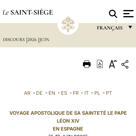
Le
SAINT-SIÈGE
FRANÇAIS
DISCOURS
2026
JUIN
FRANÇAIS
ENGLISH
ITALIANO
PORTUGUÊS
ESPAÑOL
AR
-
DE
-
EN
-
ES
-
FR
-
IT
-
PL
-
PT
DEUTSCH
POLSKI
VOYAGE APOSTOLIQUE DE SA SAINTETÉ LE PAPE
LÉON XIV
العربيّة
EN
ESPAGNE
中文