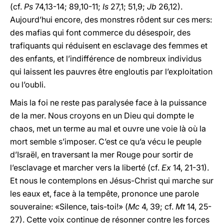
(cf.
Ps
74,13-14; 89,10-11;
Is
27,1; 51,9;
Jb
26,12).
Aujourd’hui encore, des monstres rôdent sur ces mers:
des mafias qui font commerce du désespoir, des
trafiquants qui réduisent en esclavage des femmes et
des enfants, et l’indifférence de nombreux individus
qui laissent les pauvres être engloutis par l’exploitation
ou l’oubli.
Mais la foi ne reste pas paralysée face à la puissance
de la mer. Nous croyons en un Dieu qui dompte le
chaos, met un terme au mal et ouvre une voie là où la
mort semble s’imposer. C’est ce qu’a vécu le peuple
d’Israël, en traversant la mer Rouge pour sortir de
l’esclavage et marcher vers la liberté (cf.
Ex
14, 21-31).
Et nous le contemplons en Jésus-Christ qui marche sur
les eaux et, face à la tempête, prononce une parole
souveraine: «Silence, tais-toi!» (
Mc
4, 39; cf.
Mt
14, 25-
27). Cette voix continue de résonner contre les forces