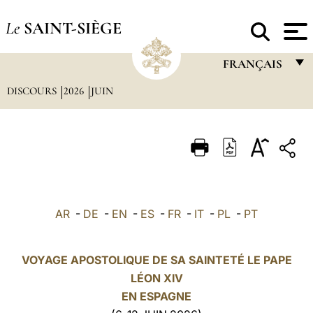
Le
SAINT-SIÈGE
FRANÇAIS
DISCOURS
2026
JUIN
FRANÇAIS
ENGLISH
ITALIANO
PORTUGUÊS
ESPAÑOL
AR
-
DE
-
EN
-
ES
-
FR
-
IT
-
PL
-
PT
DEUTSCH
POLSKI
VOYAGE APOSTOLIQUE DE SA SAINTETÉ LE PAPE
LÉON XIV
العربيّة
EN
ESPAGNE
中文