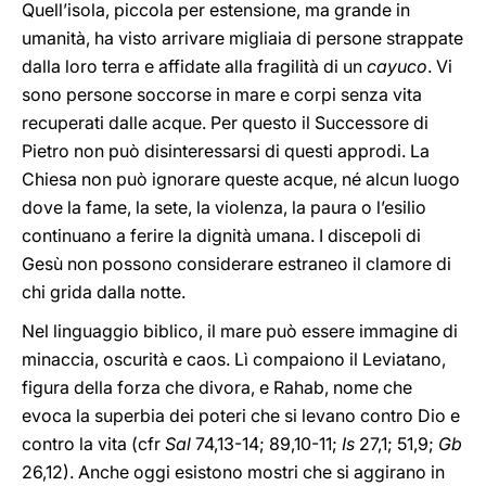
Quell’isola, piccola per estensione, ma grande in
umanità, ha visto arrivare migliaia di persone strappate
dalla loro terra e affidate alla fragilità di un
cayuco
. Vi
sono persone soccorse in mare e corpi senza vita
recuperati dalle acque. Per questo il Successore di
Pietro non può disinteressarsi di questi approdi. La
Chiesa non può ignorare queste acque, né alcun luogo
dove la fame, la sete, la violenza, la paura o l’esilio
continuano a ferire la dignità umana. I discepoli di
Gesù non possono considerare estraneo il clamore di
chi grida dalla notte.
Nel linguaggio biblico, il mare può essere immagine di
minaccia, oscurità e caos. Lì compaiono il Leviatano,
figura della forza che divora, e Rahab, nome che
evoca la superbia dei poteri che si levano contro Dio e
contro la vita (cfr
Sal
74,13-14; 89,10-11;
Is
27,1; 51,9;
Gb
26,12). Anche oggi esistono mostri che si aggirano in