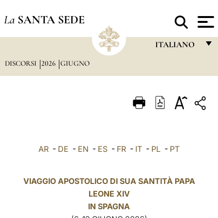
La
SANTA SEDE
ITALIANO
DISCORSI
2026
GIUGNO
FRANÇAIS
ENGLISH
ITALIANO
PORTUGUÊS
ESPAÑOL
AR
-
DE
-
EN
-
ES
-
FR
-
IT
-
PL
-
PT
DEUTSCH
POLSKI
VIAGGIO APOSTOLICO DI SUA SANTITÀ PAPA
LEONE XIV
العربيّة
IN
SPAGNA
中文