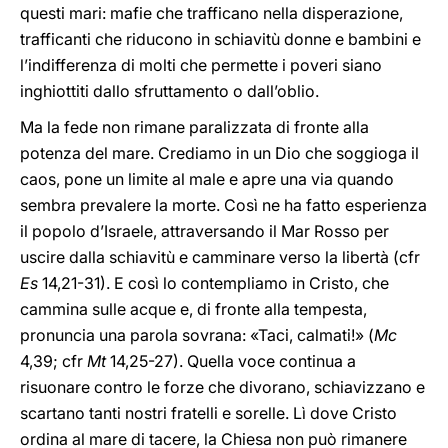
questi mari: mafie che trafficano nella disperazione,
trafficanti che riducono in schiavitù donne e bambini e
l’indifferenza di molti che permette i poveri siano
inghiottiti dallo sfruttamento o dall’oblio.
Ma la fede non rimane paralizzata di fronte alla
potenza del mare. Crediamo in un Dio che soggioga il
caos, pone un limite al male e apre una via quando
sembra prevalere la morte. Così ne ha fatto esperienza
il popolo d’Israele, attraversando il Mar Rosso per
uscire dalla schiavitù e camminare verso la libertà (cfr
Es
14,21-31). E così lo contempliamo in Cristo, che
cammina sulle acque e, di fronte alla tempesta,
pronuncia una parola sovrana: «Taci, calmati!» (
Mc
4,39; cfr
Mt
14,25-27). Quella voce continua a
risuonare contro le forze che divorano, schiavizzano e
scartano tanti nostri fratelli e sorelle. Lì dove Cristo
ordina al mare di tacere, la Chiesa non può rimanere