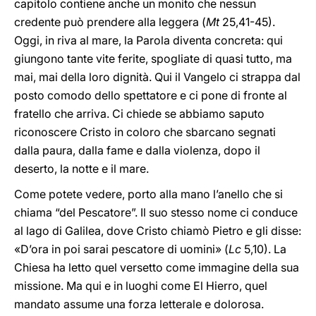
capitolo contiene anche un monito che nessun
credente può prendere alla leggera (
Mt
25,41-45).
Oggi, in riva al mare, la Parola diventa concreta: qui
giungono tante vite ferite, spogliate di quasi tutto, ma
mai, mai della loro dignità. Qui il Vangelo ci strappa dal
posto comodo dello spettatore e ci pone di fronte al
fratello che arriva. Ci chiede se abbiamo saputo
riconoscere Cristo in coloro che sbarcano segnati
dalla paura, dalla fame e dalla violenza, dopo il
deserto, la notte e il mare.
Come potete vedere, porto alla mano l’anello che si
chiama “del Pescatore”. Il suo stesso nome ci conduce
al lago di Galilea, dove Cristo chiamò Pietro e gli disse:
«D’ora in poi sarai pescatore di uomini» (
Lc
5,10). La
Chiesa ha letto quel versetto come immagine della sua
missione. Ma qui e in luoghi come El Hierro, quel
mandato assume una forza letterale e dolorosa.