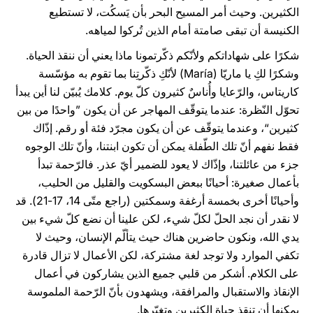
الكثيرين. وحيث أمر المسيح البحر بأن يَسكُت، لا تستطيع
الكنيسة أن تبقى صامتة أمام الذين تُركوا لمياهه.
شكرًا على شهاداتكم ولأنّكم ذكّرتمونا ماذا يعني أن ننقذ الحياة.
وشكرًا لكِ يا ماريّا (María) لأنّكِ ذكّرتِنا بما تقوم به مؤسّسة
كاريتاس، والرّعايا وأُناسٌ كثيرون كلّ يوم. كلامك يُبيّن لنا أين يبدأ
تحوّل النّظرة: عندما يتوقّف المهاجر عن أن يكون ”واحدًا من بين
كثيرين“، وعندما يتوقّف عن أن يكون مجرّد فئة أو رقم. إذّاك
فقط نفهم أنّ تلك الطّفلة يمكن أن تكون ابنتنا، وأنّ تلك الوجوه
جزء من عائلتنا، وإذّاك لا يعود للضمير أيّ عذر. فالرّحمة تبدأ
بأعمال صغيرة: أحيانًا ببعض البسكويت والقليل من الحليب،
وأحيانًا أخرى بخمسة أرغفة وسمكتين (راجع متّى 14، 17-21). قد
لا نقدر أن نجد الحلّ لكلّ شيء، لكن علينا أن نضع كلّ شيء بين
يدي الله، ونكون حاضرين هناك حيث يتألّم الإنسان، وحيث لا
تكفي الموارد ولا توجد لغة مشتركة، لكن الأعمال لا تزال قادرة
على الكلام. أشكر من قلبي جميع الذين يشاركون في أعمال
الإنقاذ والاستقبال والمرافقة، ويشهدون بأنّ الرّحمة الملموسة
يمكنها أن تنقذ حياة الكثيرين وتغيّرها.