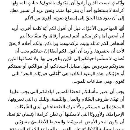
وأيّامكِ ليست للذين أرادوا أن يقيّدوك بالخوف! حياتكِ لله، ولها
كرامة لا يستطيع أحد أن ينتزعها منكِ. ونحن نريد أن نسير معكِ
إلى أن يعود هذا الحقّ إلى إسماع صوته، أقوى من الألم.
أيّها المهاجرون الأعزّاء، قبل أن أقول لكم أيّة كلمة أخرى، أريد
أن أنحني أمام كرامتكم. أنتم لستم أرقامًا ولا ملفّات! أنتم
أشخاص لكم عائلة وبيت تركتموهما وراءكم، ولكم أحلام لا يحقّ
لأحد أن يحتقرها. وأريد أن أقول لكم أيضًا إنّ حياتكم يجب أن
تُصان. لا تسلّموا حياتكم إلى الذين يتاجرون بها. ولا تصدّقوا الذين
يعدونكم بفردوس سهل مقابل أجسادكم، أو أموالكم، أو صمتكم
أو حرّيّتكم. هذه الوعود الكاذبة هي ”أغاني حوريّات البحر“ التي
تُغوي، وهي صناعات للموت.
يجب أن تصير مأساتكم فحصًا للضمير لبلدانكم التي يجب عليها
أن تهيّئ ظروف السّلام والعدل والتّنمية، وللبلدان التي تعبرونها،
المدعوّة إلى حمايتكم ولألّا تترك الضّعفاء في أيدي الشّبكات
الإجراميّة، ولأوروبّا التي لا يمكنها أن تعلن كرامة الإنسان ثمّ تعتاد
أن يكون البحر الأبيض المتوسّط والمحيط الأطلسيّ مقبرَتَين
بدون الحجارة التّذكاريّة على القبور، وللجماعة الدّوليّة المدعوّة