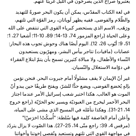
يعتبروا صراخَ الذين يصرخون في الليل غريبًا عنهم.
في لغة الكتاب المقدّس، يمكن أن يكون البحر صورةً للتهديد
والظّلام والفوضى. ففيه يظهر لَوياتان، رمز القوّة التي تلتهم،
ورَهَب، الاسم الذي يستحضر كبرياء القوى التي تنتفض على الله
وعلى الحياة (راجع المزمور 74، 13-14؛ 89، 10-11؛ أشعيا 27، 1؛
51، 9؛ أيّوب 26، 12). اليوم أيضًا هناك وحوش تجوب هذه البحار:
عصابات (مافيات) تتاجر بيأس البشر، ومهرّبون يستعبدون
النّساء والأطفال، ولا مبالاة كثيرين تسمح بأن يتمّ ابتلاع الفقراء
في دوّامة الاستغلال والنّسيان.
غير أنّ الإيمان لا يقف مشلولًا أمام جبروت البحر. فنحن نؤمن
بإلهٍ يُخضع الفوضى، ويضع حدًّا للشرّ، ويفتح طريقًا حين يبدو أنّ
الموت هو الغالب. هكذا اختبر شعب إسرائيل الأمر عندما اجتاز
البحر الأحمر ليخرج من العبوديّة ويسير نحو الحرّيّة (راجع خروج
14، 21-31). وهكذا نتأمّله في المسيح الذي مشى على المياه،
وأعلن أمام العاصفة كلمة فيها سُلطة: "أُسكُتْ! اخرَسْ!"
(مرقس 4، 39؛ راجع متّى 14، 25-27). هذا الصّوت لا يزال يتردّد
في مواجهة القوى التي تلتهم وتستعبد وتُقصي إخوتنا وأخواتنا