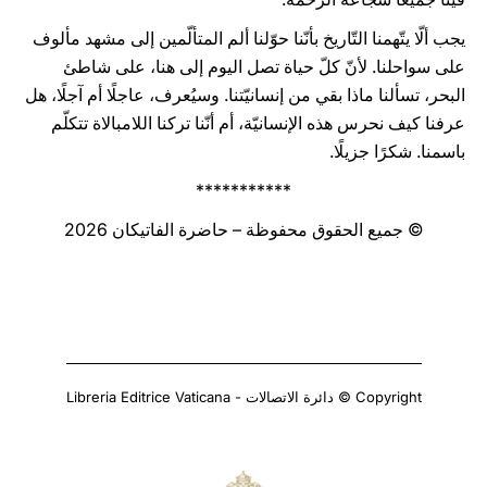
يجب ألّا يتّهمنا التّاريخ بأنّنا حوّلنا ألم المتألّمين إلى مشهد مألوف
على سواحلنا. لأنّ كلّ حياة تصل اليوم إلى هنا، على شاطئ
البحر، تسألنا ماذا بقي من إنسانيّتنا. وسيُعرف، عاجلًا أم آجلًا، هل
عرفنا كيف نحرس هذه الإنسانيّة، أم أنّنا تركنا اللامبالاة تتكلّم
باسمنا. شكرًا جزيلًا.
***********
© جميع الحقوق محفوظة – حاضرة الفاتيكان 2026
Copyright © دائرة الاتصالات - Libreria Editrice Vaticana