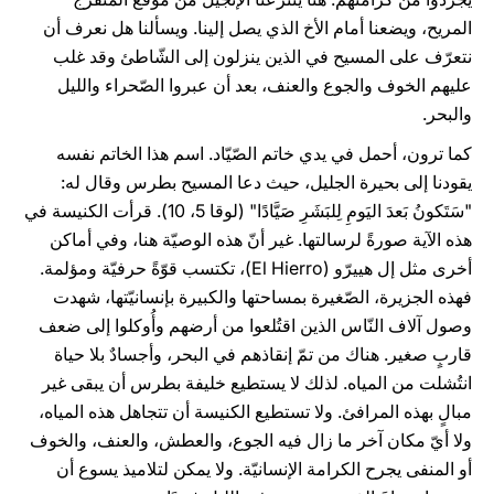
المريح، ويضعنا أمام الأخ الذي يصل إلينا. ويسألنا هل نعرف أن
نتعرّف على المسيح في الذين ينزلون إلى الشّاطئ وقد غلب
عليهم الخوف والجوع والعنف، بعد أن عبروا الصّحراء والليل
والبحر.
كما ترون، أحمل في يدي خاتم الصّيّاد. اسم هذا الخاتم نفسه
يقودنا إلى بحيرة الجليل، حيث دعا المسيح بطرس وقال له:
"سَتَكونُ بَعدَ اليَومِ لِلبَشَرِ صَيَّادًا" (لوقا 5، 10). قرأت الكنيسة في
هذه الآية صورةً لرسالتها. غير أنّ هذه الوصيّة هنا، وفي أماكن
أخرى مثل إل هييرّو (El Hierro)، تكتسب قوّةً حرفيّة ومؤلمة.
فهذه الجزيرة، الصّغيرة بمساحتها والكبيرة بإنسانيّتها، شهدت
وصول آلاف النّاس الذين اقتُلعوا من أرضهم وأُوكلوا إلى ضعف
قاربٍ صغير. هناك من تمّ إنقاذهم في البحر، وأجسادٌ بلا حياة
انتُشلت من المياه. لذلك لا يستطيع خليفة بطرس أن يبقى غير
مبالٍ بهذه المرافئ. ولا تستطيع الكنيسة أن تتجاهل هذه المياه،
ولا أيّ مكان آخر ما زال فيه الجوع، والعطش، والعنف، والخوف
أو المنفى يجرح الكرامة الإنسانيّة. ولا يمكن لتلاميذ يسوع أن