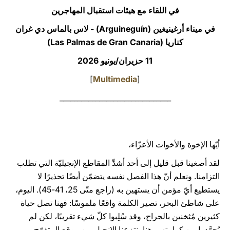
في اللقاء مع هيئات استقبال المهاجرين
LATINE
في ميناء أرغينيغين (Arguineguín) - لاس بالماس دي غران
كناريا (Las Palmas de Gran Canaria)
11 حزيران/يونيو 2026
]
Multimedia
[
_______________________________
أيّها الإخوة والأخوات الأعزّاء،
لقد أصغينا قبل قليل إلى أحد أشدِّ المقاطع الإنجيليّة التي تطلب
التزامنا. ونعلم أنّ هذا الفصل نفسه يتضمّن أيضًا تحذيرًا لا
يستطيع أيّ مؤمن أن يستهين به (راجع متّى 25، 41-45). اليوم،
على شاطئ البحر، تصير الكلمة واقعًا ملموسًا: فهنا تصل حياة
كثيرين مُثخنين بالجراح، وقد سُلِبوا كلّ شيء تقريبًا، لكن لم
يُجرَّدوا من كرامتهم. هنا ينتزعنا الإنجيل من موقع المتفرّج