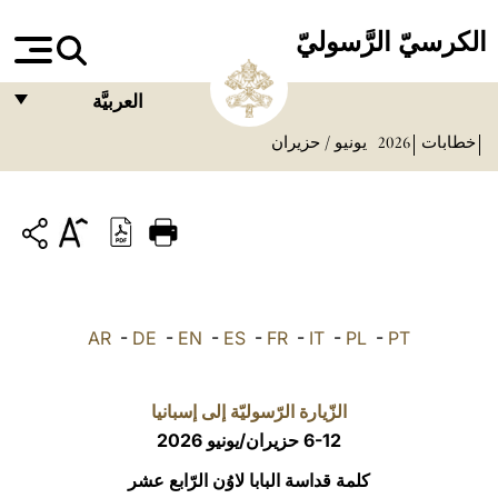
الكرسيّ الرَّسوليّ
العربيَّة
خطابات
2026
يونيو / حزيران
FRANÇAIS
ENGLISH
ITALIANO
PORTUGUÊS
ESPAÑOL
AR
-
DE
-
EN
-
ES
-
FR
-
IT
-
PL
-
PT
DEUTSCH
POLSKI
الزّيارة الرّسوليّة إلى إسبانيا
6-12 حزيران/يونيو 2026
العربيّة
كلمة قداسة البابا لاوُن الرّابع عشر
中文