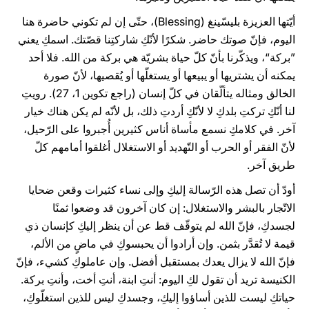
أيّتها العزيزة بليسّينغ (Blessing)، حتّى إن لم تكوني حاضرة هنا
اليوم، فإنّ صوتك حاضر. شكرًا لأنّكِ شاركتِنا قصّتك. اسمكِ يعني
”بركة“، ويذكّرنا بأنّ كلّ حياة بشريّة هي بركة من الله. فلا أحد
يمكنه أن يشتريها أو يبيعها أو يستغلّها أو يُقصيها، لأنّ صورة
الخالق ومثاله يتألّقان في كلّ إنسان (راجع تكوين 1، 27). رويتِ
لنا أنّكِ تركتِ بلدكِ لا لأنّكِ أردتِ ذلك، بل لأنّه لم يكن هناك خيار
آخر. في كلامكِ نسمع مأساة أناس كثيرين أُجبروا على الرّحيل،
لأنّ الفقر أو الحرب أو التّهديد أو الاستغلال أغلقوا أمامهم كلّ
طريق آخر.
أودّ أن تصل هذه الرّسالة إليكِ وإلى نساء كثيرات وقعن ضحايا
الاتّجار بالبشر والاستغلال: إن كان آخرون قد وضعوا ثمنًا
لجسدكِ، فإنّ الله لم يتوقّف قط عن أن ينظر إليكِ كإنسان ذي
قيمة لا تُقدَّر بثمن. وإن أرادوا أن يحبسوكِ في ماضٍ من الألم،
فإنّ الله لا يزال يعدك بمستقبل أفضل. وإن عاملوكِ كشيء، فإنّ
الكنيسة تريد أن تقول لكِ اليوم: أنتِ ابنة، أنتِ أخت، وأنتِ بركة.
حياتكِ ليست للذين أساؤوا إليكِ، وجسدكِ ليس للذين استغلّوكِ،