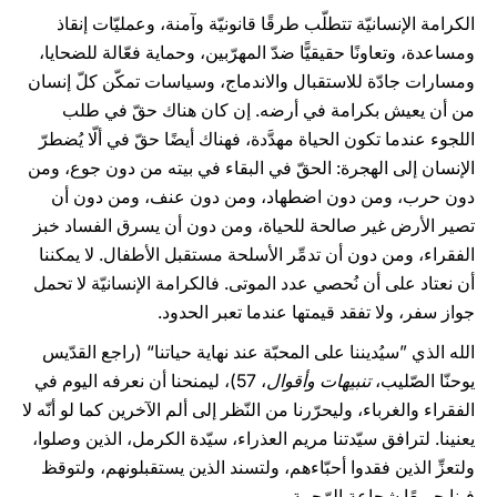
الكرامة الإنسانيّة تتطلّب طرقًا قانونيّة وآمنة، وعمليّات إنقاذ
ومساعدة، وتعاونًا حقيقيًّا ضدّ المهرّبين، وحماية فعّالة للضحايا،
ومسارات جادّة للاستقبال والاندماج، وسياسات تمكّن كلّ إنسان
من أن يعيش بكرامة في أرضه. إن كان هناك حقّ في طلب
اللجوء عندما تكون الحياة مهدَّدة، فهناك أيضًا حقّ في ألّا يُضطرّ
الإنسان إلى الهجرة: الحقّ في البقاء في بيته من دون جوع، ومن
دون حرب، ومن دون اضطهاد، ومن دون عنف، ومن دون أن
تصير الأرض غير صالحة للحياة، ومن دون أن يسرق الفساد خبز
الفقراء، ومن دون أن تدمِّر الأسلحة مستقبل الأطفال. لا يمكننا
أن نعتاد على أن نُحصي عدد الموتى. فالكرامة الإنسانيّة لا تحمل
جواز سفر، ولا تفقد قيمتها عندما تعبر الحدود.
الله الذي ”سيُديننا على المحبّة عند نهاية حياتنا“ (راجع القدّيس
يوحنّا الصّليب،
تنبيهات وأقوال
، 57)، ليمنحنا أن نعرفه اليوم في
الفقراء والغرباء، وليحرّرنا من النّظر إلى ألم الآخرين كما لو أنّه لا
يعنينا. لترافق سيّدتنا مريم العذراء، سيّدة الكرمل، الذين وصلوا،
ولتعزِّ الذين فقدوا أحبّاءهم، ولتسند الذين يستقبلونهم، ولتوقظ
فينا جميعًا شجاعة الرّحمة.