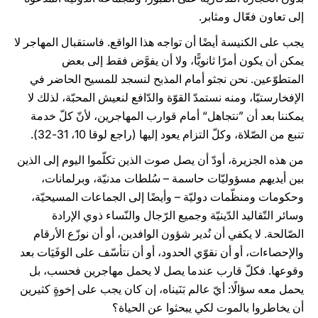
إلى تعاون فعّال ومثابر.
يجب على الكنيسة أيضًا أن تواجه هذا الواقع. فاستقبال المهاجر لا
يمكن أن يكون أمرًا ثانويًّا، ولا أن يفوَّض فقط إلى بعض
المتطوّعين. نحن نجثو أمام المذبح لنسجد للمسيح الحاضر في
الإفخارستيّا، ومنه نستمدّ القوّة والدّافع لنعيش المحبّة، لذلك لا
يمكننا بعد أن ”نتجاهل“ أمام قوارب المهاجرين، لأنّ كلّ خدمة
تنبع من الصّلاة، وكلّ التزام يعود إليها (راجع لوقا 10، 31-32).
من هذه الجزيرة، أودّ أن يصل صوت الذين تكلّموا اليوم إلى الذين
بين أيديهم مسؤوليّات حاسمة – سُلطات مدنيّة، وبرلمانات،
وحكومات ومنظّمات دوليّة – وأيضًا إلى الجماعات المسيحيّة،
وسائر التّقاليد الدّينيّة وجميع الرّجال والنّساء ذوي الإرادة
الصّالحة. لا يكفي أن نُدير شؤون الوافدين، أو أن نوزّع الأرقام
والإحصاءات، أو أن نقوّي الحدود، أو أن نتأسّف على الوَفَيَات بعد
وقوعها. فكلّ قارب عندما يصل لا يحمل مهاجرين فحسب، بل
يحمل معه سؤالًا: أيّ عالم بَنَيناه، إن كان يجب على إخوةٍ كثيرين
أن يخاطروا بالموت لكي يبحثوا عن الحياة؟