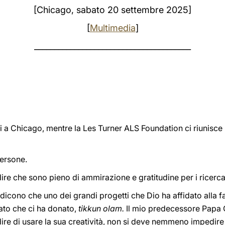
[Chicago, sabato 20 settembre 2025]
[
Multimedia
]
_______________________________________
i a Chicago, mentre la Les Turner ALS Foundation ci riunisce
persone.
ire che sono pieno di ammirazione e gratitudine per i ricercator
i ci dicono che uno dei grandi progetti che Dio ha affidato all
eato che ci ha donato,
tikkun olam.
Il mio predecessore Papa G
dire di usare la sua creatività, non si deve nemmeno impedir