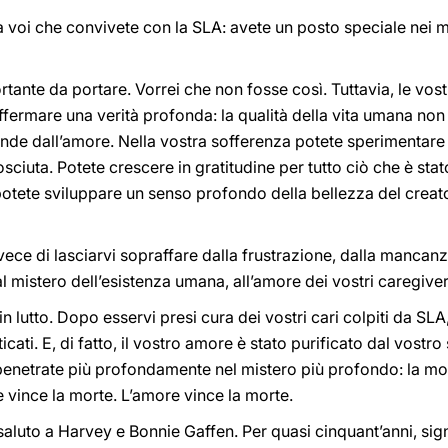
 voi che convivete con la SLA: avete un posto speciale nei mi
rtante da portare. Vorrei che non fosse così. Tuttavia, le vos
fermare una verità profonda: la qualità della vita umana non d
pende dall’amore. Nella vostra sofferenza potete sperimentar
ta. Potete crescere in gratitudine per tutto ciò che è stato
otete sviluppare un senso profondo della bellezza del creato
ece di lasciarvi sopraffare dalla frustrazione, dalla mancanz
 mistero dell’esistenza umana, all’amore dei vostri caregiver 
in lutto. Dopo esservi presi cura dei vostri cari colpiti da SLA
ati. E, di fatto, il vostro amore è stato purificato dal vostro 
enetrate più profondamente nel mistero più profondo: la mort
 vince la morte. L’amore vince la morte.
 saluto a Harvey e Bonnie Gaffen. Per quasi cinquant’anni, si