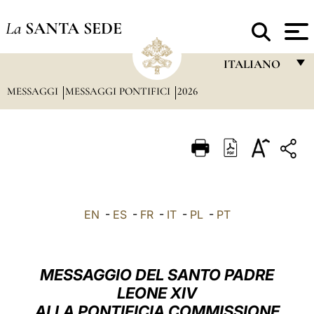
La
SANTA SEDE
ITALIANO
MESSAGGI
MESSAGGI PONTIFICI
2026
FRANÇAIS
ENGLISH
ITALIANO
PORTUGUÊS
ESPAÑOL
EN
-
ES
-
FR
-
IT
-
PL
-
PT
DEUTSCH
POLSKI
MESSAGGIO DEL SANTO PADRE
العربيّة
LEONE XIV
ALLA PONTIFICIA COMMISSIONE
中文