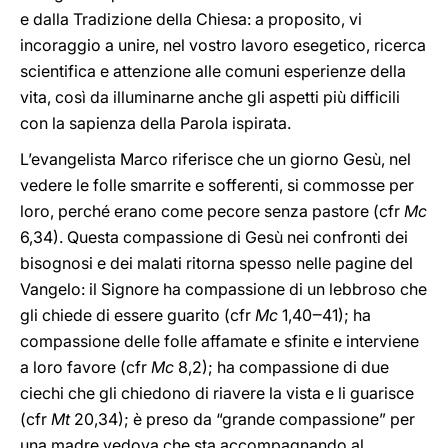
e dalla Tradizione della Chiesa: a proposito, vi
incoraggio a unire, nel vostro lavoro esegetico, ricerca
scientifica e attenzione alle comuni esperienze della
vita, così da illuminarne anche gli aspetti più difficili
con la sapienza della Parola ispirata.
L’evangelista Marco riferisce che un giorno Gesù, nel
vedere le folle smarrite e sofferenti, si commosse per
loro, perché erano come pecore senza pastore (cfr
Mc
6,34). Questa compassione di Gesù nei confronti dei
bisognosi e dei malati ritorna spesso nelle pagine del
Vangelo: il Signore ha compassione di un lebbroso che
gli chiede di essere guarito (cfr
Mc
1,40‒41); ha
compassione delle folle affamate e sfinite e interviene
a loro favore (cfr
Mc
8,2); ha compassione di due
ciechi che gli chiedono di riavere la vista e li guarisce
(cfr
Mt
20,34); è preso da “grande compassione” per
una madre vedova che sta accompagnando al