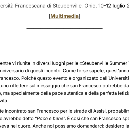
ersità Francescana di Steubenville, Ohio,
10-12 luglio
[
Multimedia
]
_________________________________
 mentre vi riunite in diversi luoghi per le «Steubenville Summ
 anniversario di questi incontri. Come forse sapete, quest’ann
Francesco. Poiché questo evento è organizzato dall’Universit
no riflettere sul messaggio che san Francesco potrebbe dar
, ma specialmente della pace autentica e della perfetta letizi
vita.
te incontrato san Francesco per le strade di Assisi, probabi
e avrebbe detto “
Pace e bene
”. È così che san Francesco sp
aveva nel cuore. Anche noi possiamo domandarci: desidero la