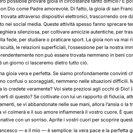
ossibile provare gioia in circostanze tanto difficili? È poss
con Dio come Padre amorevole. Di fatto, la gioia di san France
rovata attraverso dispositivi elettronici, trascorrendo ore 
nito nei social media. Queste attività spesso fanno sprecare
ghiera silenziosa, per coltivare amicizie autentiche, per tra
lla fede, per studiare o praticare sport. La gioia non va mai r
scuità, le relazioni superficiali, l’ossessione per la nostra im
ndentemente non può essere trovata nemmeno in beni come l
é un giorno ci lasceremo dietro tutto ciò.
na gioia vera e perfetta. Se siamo profondamente convinti ch
o confusi o scoraggiati, nemmeno nelle situazioni difficili. Mol
a lo credete veramente? Voi siete preziosi agli occhi di Dio! (
erti di questo? Se coltivate con lui un rapporto di fiducia, at
amenti, se vi abbandonate nelle sue mani, allora l’ansia o la tr
 vi colmerà e il suo amore infiammerà il vostro cuore. È quest
ative con un sorriso. Aprite i vostri cuori per scoprire questa
ncesco — e il mio — è semplice: la vera pace e la perfetta g