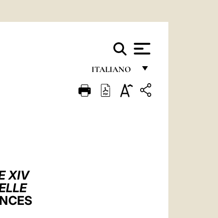
ITALIANO
FRANÇAIS
ENGLISH
ITALIANO
PORTUGUÊS
ESPAÑOL
E XIV
DEUTSCH
ELLE
ENCES
POLSKI