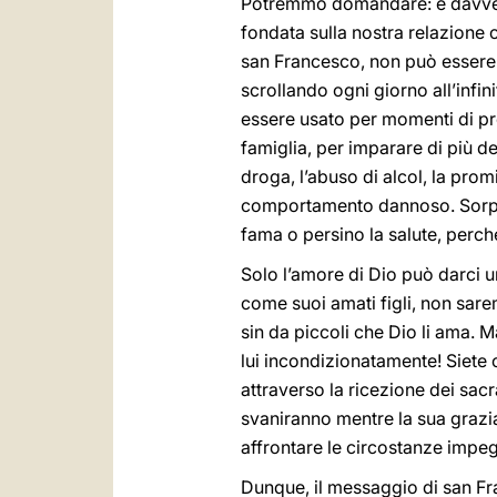
Potremmo domandare: è davvero p
fondata sulla nostra relazione 
san Francesco, non può essere t
scrollando ogni giorno all’infi
essere usato per momenti di pre
famiglia, per imparare di più de
droga, l’abuso di alcol, la promi
comportamento dannoso. Sorpre
fama o persino la salute, perch
Solo l’amore di Dio può darci u
come suoi amati figli, non sarem
sin da piccoli che Dio li ama. M
lui incondizionatamente! Siete c
attraverso la ricezione dei sacr
svaniranno mentre la sua grazia
affrontare le circostanze impegn
Dunque, il messaggio di san Fra