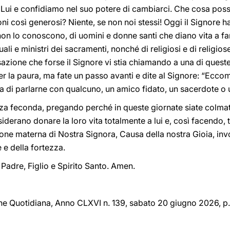
ui e confidiamo nel suo potere di cambiarci. Che cosa poss
ni così generosi? Niente, se non noi stessi! Oggi il Signore h
non lo conoscono, di uomini e donne santi che diano vita a fa
uali e ministri dei sacramenti, nonché di religiosi e di religio
azione che forse il Signore vi stia chiamando a una di queste
per la paura, ma fate un passo avanti e dite al Signore: “Ecco
 di parlarne con qualcuno, un amico fidato, un sacerdote o u
za feconda, pregando perché in queste giornate siate colmati
iderano donare la loro vita totalmente a lui e, così facendo, tr
ssione materna di Nostra Signora, Causa della nostra Gioia, in
 e della fortezza.
Padre, Figlio e Spirito Santo. Amen.
one Quotidiana, Anno CLXVI n. 139, sabato 20 giugno 2026, p.