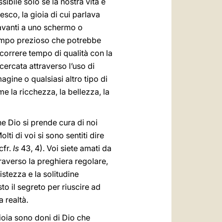
ibile solo se la nostra vita è
sco, la gioia di cui parlava
davanti a uno schermo o
 tempo prezioso che potrebbe
scorrere tempo di qualità con la
icercata attraverso l’uso di
magine o qualsiasi altro tipo di
a ricchezza, la bellezza, la
e Dio si prende cura di noi
ti di voi si sono sentiti dire
cfr.
Is
43, 4). Voi siete amati da
traverso la preghiera regolare,
istezza e la solitudine
o il segreto per riuscire ad
 realtà.
ioia sono doni di Dio che