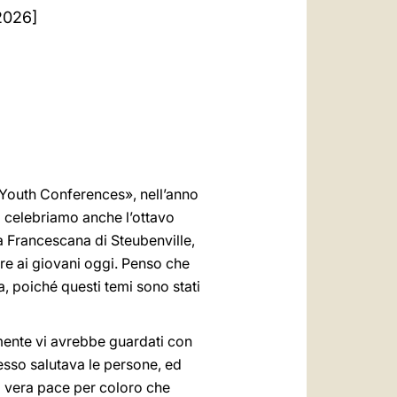
العربيّة
 2026]
中文
LATINE
er Youth Conferences», nell’anno
o celebriamo anche l’ottavo
à Francescana di Steubenville,
e ai giovani oggi. Penso che
a, poiché questi temi sono stati
lmente vi avrebbe guardati con
esso salutava le persone, ed
 vera pace per coloro che