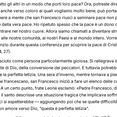
tto gli altri in un modo che porti loro pace? Ora, potreste dir
 anche verso coloro ai quali vogliamo molto bene, può portare
re a mente che san Francesco riuscì a seminare pace non pe
e della vera pace. Ho ripetuto spesso che la pace è un dono 
ntrare nel nostro cuore. Allora siamo chiamati a diventare st
 alle nostre comunità, ai nostri Paesi e al mondo intero. Vorre
enzio durante questa conferenza per scoprire la pace di Cris
, 27).
iuto come persona particolarmente gioiosa. Si rallegrava del
ite di Dio, della conversione dei peccatori. E tuttavia potreb
 la perfetta letizia. Una sera d’inverno, mentre tornava a pie
ne francescano, san Francesco iniziò a fare un elenco delle
. A un certo punto, frate Leone esclamò: «Padre Francesco, d
 il santo descrisse una situazione tragica che implicava soffrir
he ci si aspetterebbe — aggiungendo poi che se quelle difficol
n amore verso Dio, “questa è perfetta letizia”.