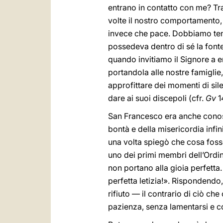
entrano in contatto con me? Tra
volte il nostro comportamento,
invece che pace. Dobbiamo tene
possedeva dentro di sé la font
quando invitiamo il Signore a e
portandola alle nostre famiglie,
approfittare dei momenti di sil
dare ai suoi discepoli (cfr.
Gv
14
San Francesco era anche conosc
bontà e della misericordia infin
una volta spiegò che cosa fosse
uno dei primi membri dell’Ordi
non portano alla gioia perfetta
perfetta letizia!». Rispondendo,
rifiuto — il contrario di ciò c
pazienza, senza lamentarsi e co