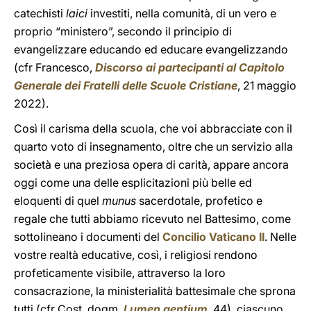
catechisti
laici
investiti, nella comunità, di un vero e
proprio “ministero”, secondo il principio di
evangelizzare educando ed educare evangelizzando
(cfr Francesco,
Discorso ai partecipanti al Capitolo
Generale dei Fratelli delle Scuole Cristiane
, 21 maggio
2022).
Così il carisma della scuola, che voi abbracciate con il
quarto voto di insegnamento, oltre che un servizio alla
società e una preziosa opera di carità, appare ancora
oggi come una delle esplicitazioni più belle ed
eloquenti di quel
munus
sacerdotale, profetico e
regale che tutti abbiamo ricevuto nel Battesimo, come
sottolineano i documenti del
Concilio Vaticano II
. Nelle
vostre realtà educative, così, i religiosi rendono
profeticamente visibile, attraverso la loro
consacrazione, la ministerialità battesimale che sprona
tutti (cfr Cost. dogm.
Lumen gentium
, 44), ciascuno