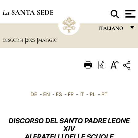
La
SANTA SEDE
ITALIANO
DISCORSI
2025
MAGGIO
FRANÇAIS
ENGLISH
ITALIANO
PORTUGUÊS
ESPAÑOL
DE
-
EN
-
ES
-
FR
-
IT
-
PL
-
PT
DEUTSCH
POLSKI
DISCORSO DEL SANTO PADRE LEONE
العربيّة
XIV
AI FRATELLI DELLE SCUOLE
中文