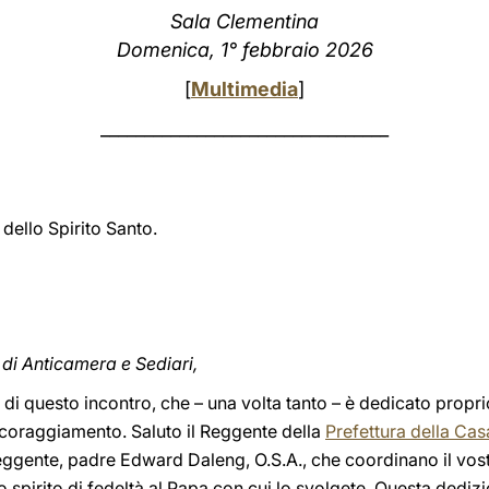
Sala Clementina
Domenica, 1° febbraio 2026
[
Multimedia
]
_________________________________
dello Spirito Santo.
 di Anticamera e Sediari,
i questo incontro, che – una volta tanto – è dedicato proprio
incoraggiamento. Saluto il Reggente della
Prefettura della Cas
ggente, padre Edward Daleng, O.S.A., che coordinano il vostr
o spirito di fedeltà al Papa con cui lo svolgete. Questa ded