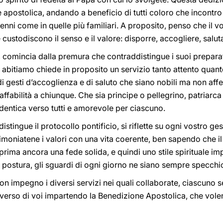
postolica, andando a beneficio di tutti coloro che incontro ne
lenni come in quelle più familiari. A proposito, penso che il 
e custodiscono il senso e il valore: disporre, accogliere, salut
ti, comincia dalla premura che contraddistingue i suoi preparati
he abitiamo chiede in proposito un servizio tanto attento quant
i gesti d’accoglienza e di saluto che siano nobili ma non affe
affabilità a chiunque. Che sia principe o pellegrino, patriarca 
identica verso tutti e amorevole per ciascuno.
stingue il protocollo pontificio, si riflette su ogni vostro ge
imoniatene i valori con una vita coerente, ben sapendo che il
rima ancora una fede solida, e quindi uno stile spirituale i
 la postura, gli sguardi di ogni giorno ne siano sempre specch
on impegno i diversi servizi nei quali collaborate, ciascuno
rso di voi impartendo la Benedizione Apostolica, che volenti