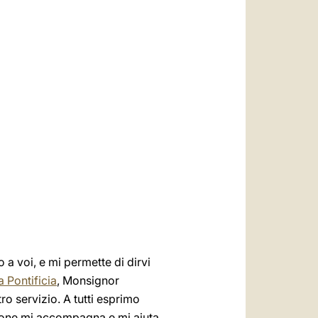
العربيّة
中文
LATINE
 a voi, e mi permette di dirvi
a Pontificia
, Monsignor
o servizio. A tutti esprimo
izione mi accompagna e mi aiuta