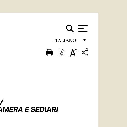
ITALIANO
FRANÇAIS
ENGLISH
ITALIANO
PORTUGUÊS
ESPAÑOL
V
DEUTSCH
AMERA E SEDIARI
POLSKI