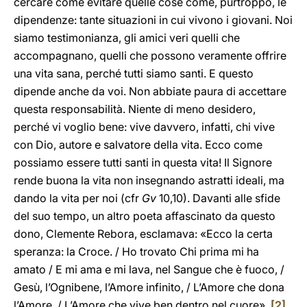
cercare come evitare quelle cose come, purtroppo, le
dipendenze: tante situazioni in cui vivono i giovani. Noi
siamo testimonianza, gli amici veri quelli che
accompagnano, quelli che possono veramente offrire
una vita sana, perché tutti siamo santi. E questo
dipende anche da voi. Non abbiate paura di accettare
questa responsabilità. Niente di meno desidero,
perché vi voglio bene: vive davvero, infatti, chi vive
con Dio, autore e salvatore della vita. Ecco come
possiamo essere tutti santi in questa vita! Il Signore
rende buona la vita non insegnando astratti ideali, ma
dando la vita per noi (cfr
Gv
10,10). Davanti alle sfide
del suo tempo, un altro poeta affascinato da questo
dono, Clemente Rebora, esclamava: «Ecco la certa
speranza: la Croce. / Ho trovato Chi prima mi ha
amato / E mi ama e mi lava, nel Sangue che è fuoco, /
Gesù, l’Ognibene, l’Amore infinito, / L’Amore che dona
l’Amore, / L’Amore che vive ben dentro nel cuore».
[2]