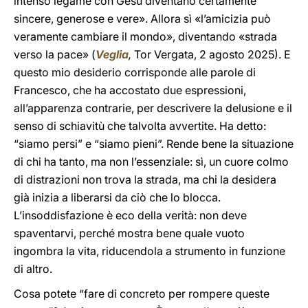
intenso legame con Gesù diventano certamente
sincere, generose e vere». Allora sì «l’amicizia può
veramente cambiare il mondo», diventando «strada
verso la pace» (
Veglia
,
Tor Vergata, 2 agosto 2025). E
questo mio desiderio corrisponde alle parole di
Francesco, che ha accostato due espressioni,
all’apparenza contrarie, per descrivere la delusione e il
senso di schiavitù che talvolta avvertite. Ha detto:
“siamo persi” e “siamo pieni”. Rende bene la situazione
di chi ha tanto, ma non l’essenziale: sì, un cuore colmo
di distrazioni non trova la strada, ma chi la desidera
già inizia a liberarsi da ciò che lo blocca.
L’insoddisfazione è eco della verità: non deve
spaventarvi, perché mostra bene quale vuoto
ingombra la vita, riducendola a strumento in funzione
di altro.
Cosa potete “fare di concreto per rompere queste