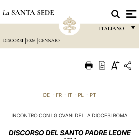
La
SANTA SEDE
ITALIANO
DISCORSI
2026
GENNAIO
FRANÇAIS
ENGLISH
ITALIANO
PORTUGUÊS
ESPAÑOL
DE
-
FR
-
IT
-
PL
-
PT
DEUTSCH
POLSKI
INCONTRO CON I GIOVANI DELLA DIOCESI ROMA
العربيّة
DISCORSO DEL SANTO PADRE LEONE
中文